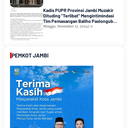
Kadis PUPR Provinsi Jambi Muzakir
Dituding "Terlibat" Mengintimindasi
Tim Pemasangan Baliho Paslongub
Romi-Sudirman
Minggu, November 17, 2024
0
PEMKOT JAMBI