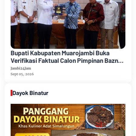
Bupati Kabupaten Muarojambi Buka
Verifikasi Faktual Calon Pimpinan Baznas
Tahun 2026-2031
Jambi24Jam
Sept 05, 2026
Dayok Binatur