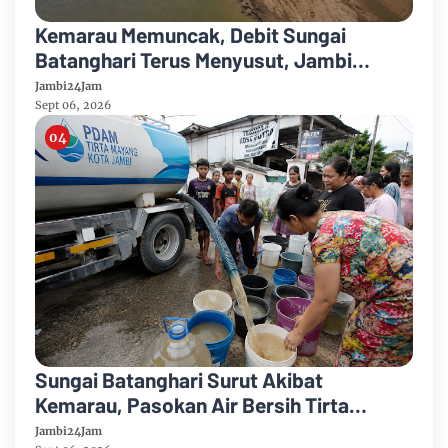
Kemarau Memuncak, Debit Sungai
Batanghari Terus Menyusut, Jambi
Hadapi Ancaman Krisis Air Bersih dan
Jambi24Jam
Karhutla
Sept 06, 2026
Sungai Batanghari Surut Akibat
Kemarau, Pasokan Air Bersih Tirta
Mayang Jambi Keruh
Jambi24Jam