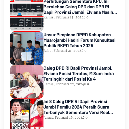
Perhitungan Sementara KPU, Ini
Perolehan Caleg DPD dan DPR RI
Dapil Provinsi Jambi, Elviana Masih
Urutan Kedua Teratas
Kamis, Februari 15, 2024
0
Unsur Pimpinan DPRD Kabupaten
Muarojambi Hadiri Forum Konsultasi
Publik RKPD Tahun 2025
Rabu, Februari 21, 2024
0
Caleg DPD RI Dapil Provinsi Jambi,
Elviana Posisi Teratas, M Sum Indra
Tersingkir dari Posisi Ke 4
Kamis, Februari 22, 2024
0
Ini 8 Caleg DPR RI Dapil Provinsi
Jambi Pemilu 2024 Peraih Suara
Terbanyak Sementara Versi Real
Count KPU RI
Jumat, Februari 16, 2024
0