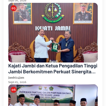
Sept 06, 2026
Kajati Jambi dan Ketua Pengadilan Tinggi
Jambi Berkomitmen Perkuat Sinergitas
Penegakan Hukum
Jambi24Jam
Sept 05, 2026