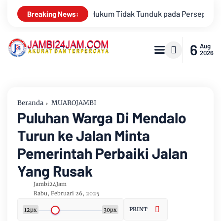
 pada Persepsi: Kritik Terhadap Monopoli Kebenaran oleh Media
Breaking News:
6
Aug
2026
Beranda
MUAROJAMBI
Puluhan Warga Di Mendalo
Turun ke Jalan Minta
Pemerintah Perbaiki Jalan
Yang Rusak
Jambi24Jam
Rabu, Februari 26, 2025
PRINT
12px
30px