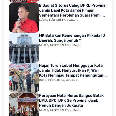
Ir Daulat Sitorus Caleg DPRD Provinsi
Jambi Dapil Kota Jambi Pimpin
Sementara Perolehan Suara Pemilu
2024
Sabtu, Februari 17, 2024
0
MK Batalkan Kemenangan Pilkada 10
Daerah, Sungaipenuh ?
Selasa, Desember 17, 2024
0
Hujan Turun Lebat Mengguyur Kota
Jambi Tidak Menyurutkan Pj Wali
Kota Meninjau Tempat Pemungutan
Suara Pemilu 2024
Rabu, Februari 14, 2024
0
Perayaan Natal Horas Bangso Batak
DPD, DPC, DPK Se Provinsi Jambi
Penuh Dengan Sukacita
Selasa, Desember 17, 2024
0