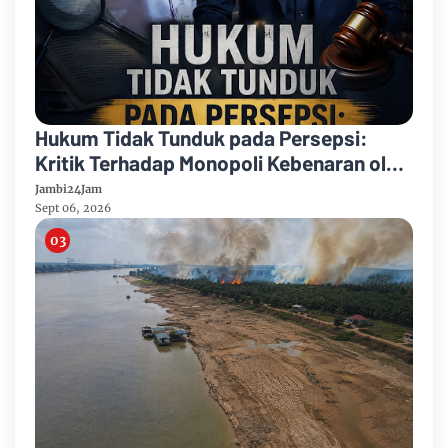
Hukum Tidak Tunduk pada Persepsi:
Kritik Terhadap Monopoli Kebenaran oleh
Media dan Aktivis
Jambi24Jam
Sept 06, 2026