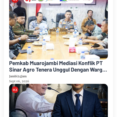
Pemkab Muarojambi Mediasi Konflik PT
Sinar Agro Tenera Unggul Dengan Warga
Sipin Teluk Duren
Jambi24Jam
Sept 06, 2026