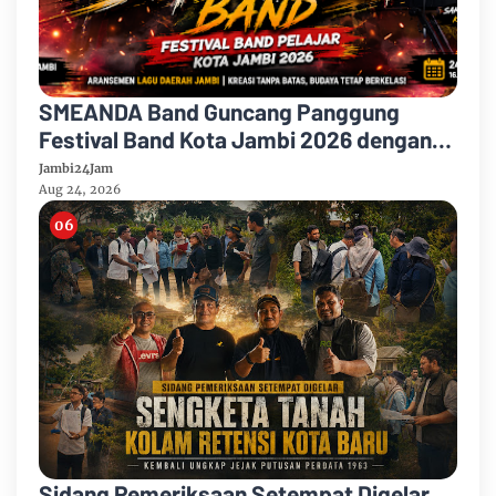
SMEANDA Band Guncang Panggung
Festival Band Kota Jambi 2026 dengan
“Negeri Jambi”
Jambi24Jam
Aug 24, 2026
Sidang Pemeriksaan Setempat Digelar,