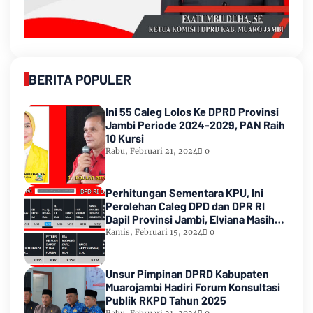
BERITA POPULER
Ini 55 Caleg Lolos Ke DPRD Provinsi
Jambi Periode 2024-2029, PAN Raih
10 Kursi
Rabu, Februari 21, 2024
0
Perhitungan Sementara KPU, Ini
Perolehan Caleg DPD dan DPR RI
Dapil Provinsi Jambi, Elviana Masih
Urutan Kedua Teratas
Kamis, Februari 15, 2024
0
Unsur Pimpinan DPRD Kabupaten
Muarojambi Hadiri Forum Konsultasi
Publik RKPD Tahun 2025
Rabu, Februari 21, 2024
0