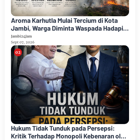
Aroma Karhutla Mulai Tercium di Kota
Jambi, Warga Diminta Waspada Hadapi
Puncak Kemarau
Jambi24Jam
Sept 07, 2026
Hukum Tidak Tunduk pada Persepsi:
Kritik Terhadap Monopoli Kebenaran oleh