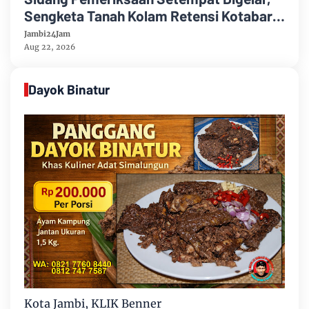
Sengketa Tanah Kolam Retensi Kotabaru
Kembali Ungkap Jejak Putusan Perdata
Jambi24Jam
1963
Aug 22, 2026
Dayok Binatur
Kota Jambi, KLIK Benner