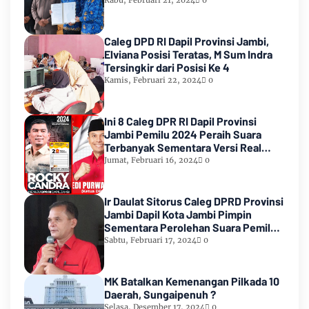
Caleg DPD RI Dapil Provinsi Jambi,
Elviana Posisi Teratas, M Sum Indra
Tersingkir dari Posisi Ke 4
Kamis, Februari 22, 2024
0
Ini 8 Caleg DPR RI Dapil Provinsi
Jambi Pemilu 2024 Peraih Suara
Terbanyak Sementara Versi Real
Count KPU RI
Jumat, Februari 16, 2024
0
Ir Daulat Sitorus Caleg DPRD Provinsi
Jambi Dapil Kota Jambi Pimpin
Sementara Perolehan Suara Pemilu
2024
Sabtu, Februari 17, 2024
0
MK Batalkan Kemenangan Pilkada 10
Daerah, Sungaipenuh ?
Selasa, Desember 17, 2024
0