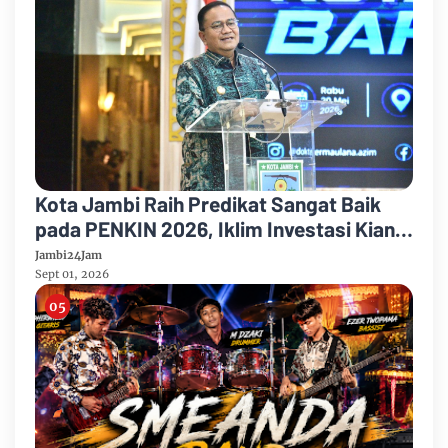
Kota Jambi Raih Predikat Sangat Baik
pada PENKIN 2026, Iklim Investasi Kian
Kondusif dan Ekonomi Terus Tumbuh
Jambi24Jam
Sept 01, 2026