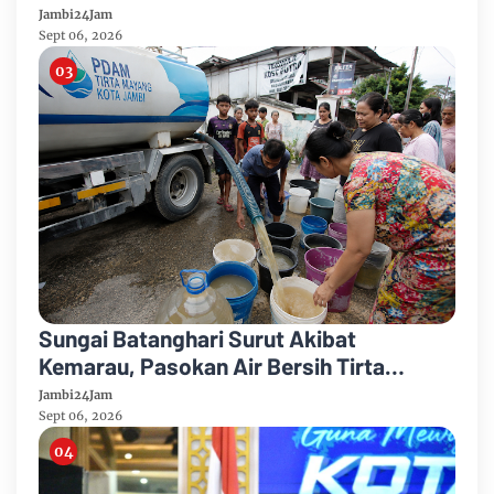
Media dan Aktivis
Jambi24Jam
Sept 06, 2026
Sungai Batanghari Surut Akibat
Kemarau, Pasokan Air Bersih Tirta
Mayang Jambi Keruh
Jambi24Jam
Sept 06, 2026