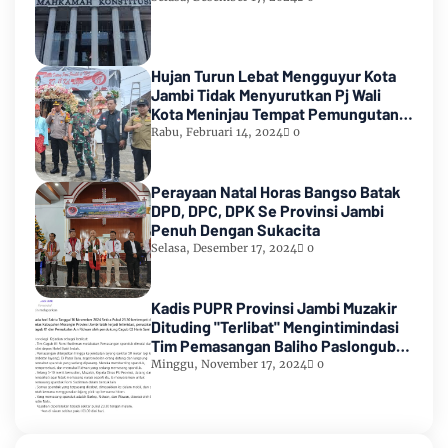
Hujan Turun Lebat Mengguyur Kota
Jambi Tidak Menyurutkan Pj Wali
Kota Meninjau Tempat Pemungutan
Suara Pemilu 2024
Rabu, Februari 14, 2024
0
Perayaan Natal Horas Bangso Batak
DPD, DPC, DPK Se Provinsi Jambi
Penuh Dengan Sukacita
Selasa, Desember 17, 2024
0
Kadis PUPR Provinsi Jambi Muzakir
Dituding "Terlibat" Mengintimindasi
Tim Pemasangan Baliho Paslongub
Romi-Sudirman
Minggu, November 17, 2024
0