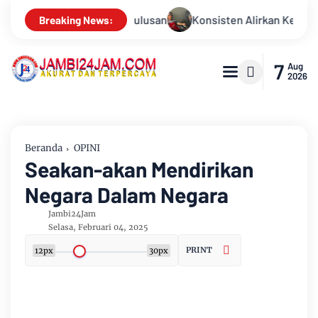
lirkan Kepedulian, Sinsen Gelar Donor Darah ke-23 dalam Peraya
Breaking News:
7
Aug
2026
Beranda
OPINI
Seakan-akan Mendirikan
Negara Dalam Negara
Jambi24Jam
Selasa, Februari 04, 2025
PRINT
12px
30px