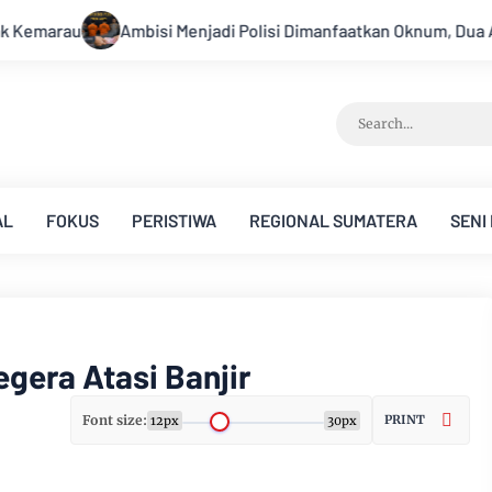
Polisi Dimanfaatkan Oknum, Dua Anggota Polda Jambi Diduga Tip
AL
FOKUS
PERISTIWA
REGIONAL SUMATERA
SENI
egera Atasi Banjir
Font size:
PRINT
12px
30px