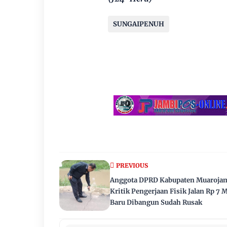
SUNGAIPENUH
PREVIOUS
Anggota DPRD Kabupaten Muaroja
Kritik Pengerjaan Fisik Jalan Rp 7 
Baru Dibangun Sudah Rusak