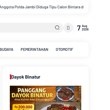
u Calon Bintara dengan Janji Kelulusan
Konsisten Alirkan K
7
Aug
2026
 BUDAYA
PEMERINTAHAN
OTOMOTIF
Dayok Binatur