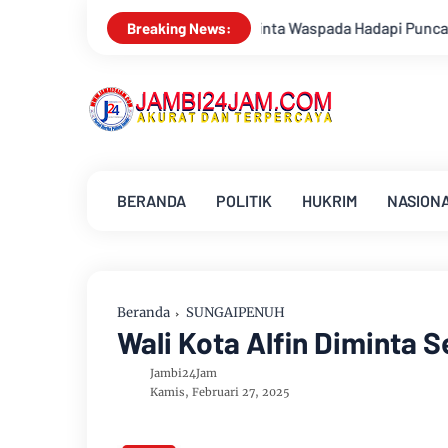
rga Diminta Waspada Hadapi Puncak Kemarau
Ambisi Menjadi 
Breaking News:
BERANDA
POLITIK
HUKRIM
NASION
Beranda
SUNGAIPENUH
Wali Kota Alfin Diminta S
Jambi24Jam
Kamis, Februari 27, 2025