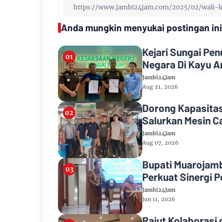
Anda mungkin menyukai postingan ini
Kejari Sungai Pe
Negara Di Kayu A
Jambi24Jam
Aug 21, 2026
Dorong Kapasitas
Salurkan Mesin C
Jambi24Jam
Aug 07, 2026
Bupati Muarojam
Perkuat Sinergi
Jambi24Jam
Jun 11, 2026
Rajut Kolaborasi 