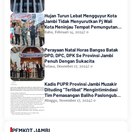
Hujan Turun Lebat Mengguyur Kota
Jambi Tidak Menyurutkan Pj Wali
Kota Meninjau Tempat Pemungutan
Suara Pemilu 2024
Rabu, Februari 14, 2024
0
Perayaan Natal Horas Bangso Batak
DPD, DPC, DPK Se Provinsi Jambi
Penuh Dengan Sukacita
Selasa, Desember 17, 2024
0
Kadis PUPR Provinsi Jambi Muzakir
Dituding "Terlibat" Mengintimindasi
Tim Pemasangan Baliho Paslongub
Romi-Sudirman
Minggu, November 17, 2024
0
PEMKOT JAMBI