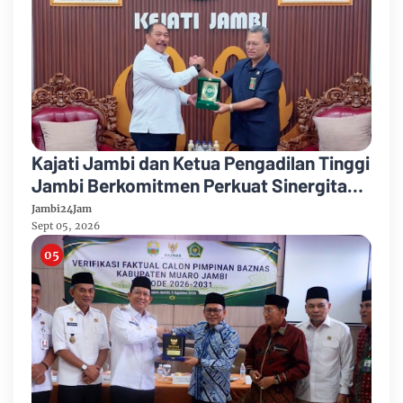
Kajati Jambi dan Ketua Pengadilan Tinggi
Jambi Berkomitmen Perkuat Sinergitas
Penegakan Hukum
Jambi24Jam
Sept 05, 2026