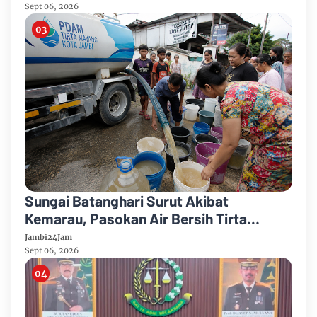
Karhutla
Sept 06, 2026
Sungai Batanghari Surut Akibat
Kemarau, Pasokan Air Bersih Tirta
Mayang Jambi Keruh
Jambi24Jam
Sept 06, 2026