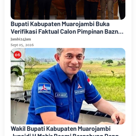
Bupati Kabupaten Muarojambi Buka
Verifikasi Faktual Calon Pimpinan Baznas
Tahun 2026-2031
Jambi24Jam
Sept 05, 2026
Wakil Bupati Kabupaten Muarojambi
Junaidi H Mahir Resmi Bergabung Dengan