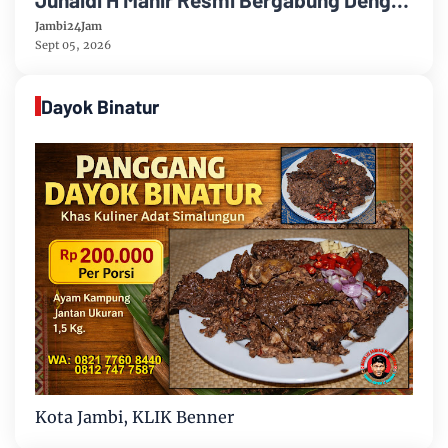
Partai Demikrat
Jambi24Jam
Sept 05, 2026
Dayok Binatur
Kota Jambi, KLIK Benner