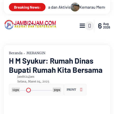
arau Memuncak, Debit Sungai Batanghari Terus Menyusut, Jambi
Breaking News:
6
Aug
2026
Beranda
MERANGIN
H M Syukur: Rumah Dinas
Bupati Rumah Kita Bersama
Jambi24Jam
Selasa, Maret 04, 2025
PRINT
12px
30px