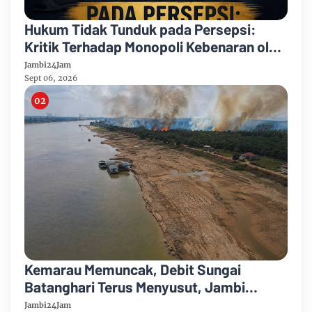
Hukum Tidak Tunduk pada Persepsi:
Kritik Terhadap Monopoli Kebenaran oleh
Media dan Aktivis
Jambi24Jam
Sept 06, 2026
Kemarau Memuncak, Debit Sungai
Batanghari Terus Menyusut, Jambi
Hadapi Ancaman Krisis Air Bersih dan
Jambi24Jam