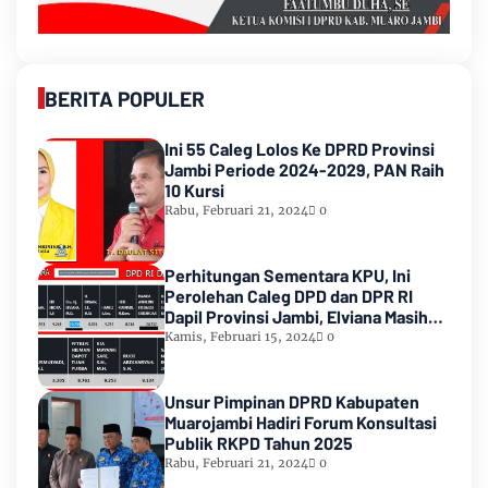
BERITA POPULER
Ini 55 Caleg Lolos Ke DPRD Provinsi
Jambi Periode 2024-2029, PAN Raih
10 Kursi
Rabu, Februari 21, 2024
0
Perhitungan Sementara KPU, Ini
Perolehan Caleg DPD dan DPR RI
Dapil Provinsi Jambi, Elviana Masih
Urutan Kedua Teratas
Kamis, Februari 15, 2024
0
Unsur Pimpinan DPRD Kabupaten
Muarojambi Hadiri Forum Konsultasi
Publik RKPD Tahun 2025
Rabu, Februari 21, 2024
0