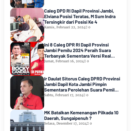
Caleg DPD RI Dapil Provinsi Jambi,
Elviana Posisi Teratas, M Sum Indra
Tersingkir dari Posisi Ke 4
Kamis, Februari 22, 2024
0
Ini 8 Caleg DPR RI Dapil Provinsi
Jambi Pemilu 2024 Peraih Suara
Terbanyak Sementara Versi Real
Count KPU RI
Jumat, Februari 16, 2024
0
Ir Daulat Sitorus Caleg DPRD Provinsi
Jambi Dapil Kota Jambi Pimpin
Sementara Perolehan Suara Pemilu
2024
Sabtu, Februari 17, 2024
0
MK Batalkan Kemenangan Pilkada 10
Daerah, Sungaipenuh ?
Selasa, Desember 17, 2024
0