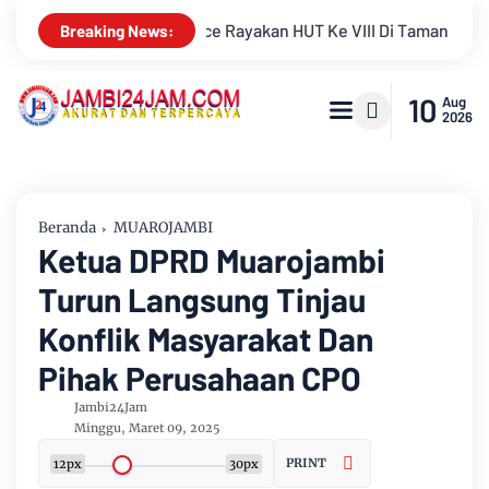
III Di Taman Wisata Jambi Paradise Kabupaten Muarojambi
Breaking News:
10
Aug
2026
Beranda
MUAROJAMBI
Ketua DPRD Muarojambi
Turun Langsung Tinjau
Konflik Masyarakat Dan
Pihak Perusahaan CPO
Jambi24Jam
Minggu, Maret 09, 2025
PRINT
12px
30px