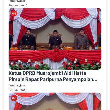
Partai Demikrat
Jambi24Jam
Sept 05, 2026
Ketua DPRD Muarojambi Aidi Hatta
Pimpin Rapat Paripurna Penyampaian
Rancangan Perubahan KUA-PPAS Tahun
Jambi24Jam
Anggaran 2026
Sept 04, 2026