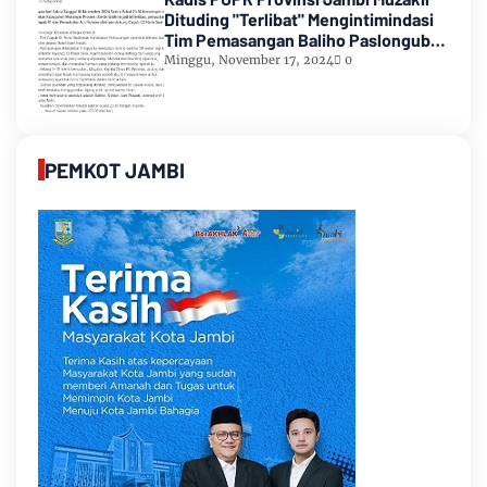
Dituding "Terlibat" Mengintimindasi
Tim Pemasangan Baliho Paslongub
Romi-Sudirman
Minggu, November 17, 2024
0
PEMKOT JAMBI