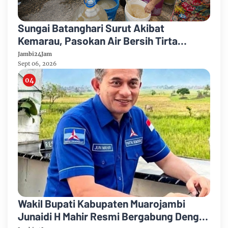
Sungai Batanghari Surut Akibat
Kemarau, Pasokan Air Bersih Tirta
Mayang Jambi Keruh
Jambi24Jam
Sept 06, 2026
Wakil Bupati Kabupaten Muarojambi
Junaidi H Mahir Resmi Bergabung Dengan