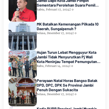
Jambi Dapil Kota Jambi Pimpin
Sementara Perolehan Suara Pemilu
2024
Sabtu, Februari 17, 2024
0
MK Batalkan Kemenangan Pilkada 10
Daerah, Sungaipenuh ?
Selasa, Desember 17, 2024
0
Hujan Turun Lebat Mengguyur Kota
Jambi Tidak Menyurutkan Pj Wali
Kota Meninjau Tempat Pemungutan
Suara Pemilu 2024
Rabu, Februari 14, 2024
0
Perayaan Natal Horas Bangso Batak
DPD, DPC, DPK Se Provinsi Jambi
Penuh Dengan Sukacita
Selasa, Desember 17, 2024
0
Kadis PUPR Provinsi Jambi Muzakir