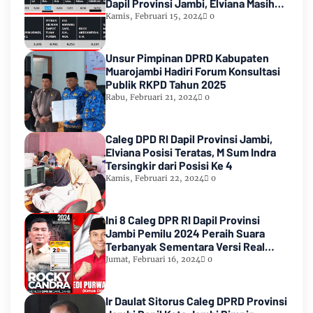
Dapil Provinsi Jambi, Elviana Masih
Urutan Kedua Teratas
Kamis, Februari 15, 2024
0
Unsur Pimpinan DPRD Kabupaten
Muarojambi Hadiri Forum Konsultasi
Publik RKPD Tahun 2025
Rabu, Februari 21, 2024
0
Caleg DPD RI Dapil Provinsi Jambi,
Elviana Posisi Teratas, M Sum Indra
Tersingkir dari Posisi Ke 4
Kamis, Februari 22, 2024
0
Ini 8 Caleg DPR RI Dapil Provinsi
Jambi Pemilu 2024 Peraih Suara
Terbanyak Sementara Versi Real
Count KPU RI
Jumat, Februari 16, 2024
0
Ir Daulat Sitorus Caleg DPRD Provinsi