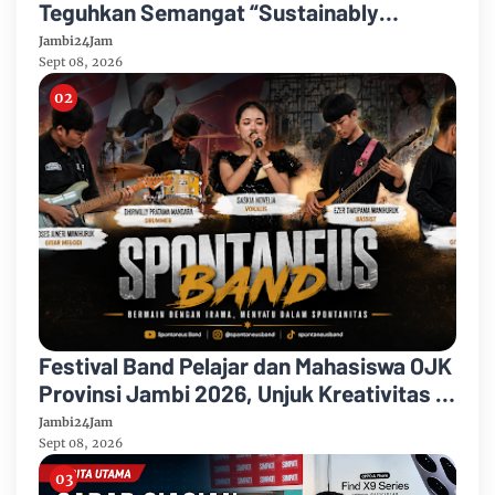
Teguhkan Semangat “Sustainably
Growing”
Jambi24Jam
Sept 08, 2026
Festival Band Pelajar dan Mahasiswa OJK
Provinsi Jambi 2026, Unjuk Kreativitas di
Taman Banjuran Budayo, Spontaneus
Jambi24Jam
Band Raih Juara 2
Sept 08, 2026