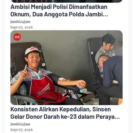
Ambisi Menjadi Polisi Dimanfaatkan
Oknum, Dua Anggota Polda Jambi
Diduga Tipu Calon Bintara dengan Janji
Jambi24Jam
Kelulusan
Sept 07, 2026
Konsisten Alirkan Kepedulian, Sinsen
Gelar Donor Darah ke-23 dalam Perayaan
Anniversary Sinsen
Jambi24Jam
Sept 07, 2026