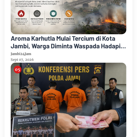
Aroma Karhutla Mulai Tercium di Kota
Jambi, Warga Diminta Waspada Hadapi
Puncak Kemarau
Jambi24Jam
Sept 07, 2026