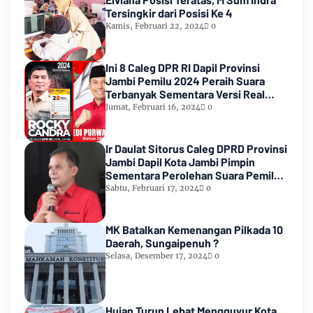
Tersingkir dari Posisi Ke 4
Kamis, Februari 22, 2024
0
Ini 8 Caleg DPR RI Dapil Provinsi
Jambi Pemilu 2024 Peraih Suara
Terbanyak Sementara Versi Real
Count KPU RI
Jumat, Februari 16, 2024
0
Ir Daulat Sitorus Caleg DPRD Provinsi
Jambi Dapil Kota Jambi Pimpin
Sementara Perolehan Suara Pemilu
2024
Sabtu, Februari 17, 2024
0
MK Batalkan Kemenangan Pilkada 10
Daerah, Sungaipenuh ?
Selasa, Desember 17, 2024
0
Hujan Turun Lebat Mengguyur Kota