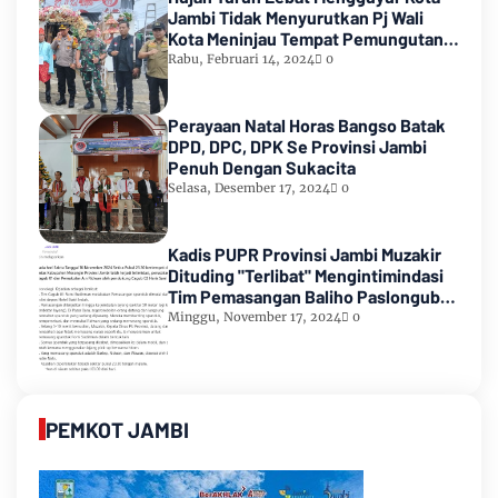
Jambi Tidak Menyurutkan Pj Wali
Kota Meninjau Tempat Pemungutan
Suara Pemilu 2024
Rabu, Februari 14, 2024
0
Perayaan Natal Horas Bangso Batak
DPD, DPC, DPK Se Provinsi Jambi
Penuh Dengan Sukacita
Selasa, Desember 17, 2024
0
Kadis PUPR Provinsi Jambi Muzakir
Dituding "Terlibat" Mengintimindasi
Tim Pemasangan Baliho Paslongub
Romi-Sudirman
Minggu, November 17, 2024
0
PEMKOT JAMBI