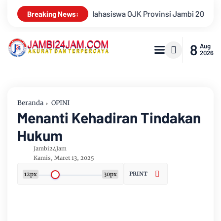
rovinsi Jambi 2026, Unjuk Kreativitas di Taman Banjuran Buday
Breaking News:
8
Aug
2026
Beranda
OPINI
Menanti Kehadiran Tindakan
Hukum
Jambi24Jam
Kamis, Maret 13, 2025
PRINT
12px
30px