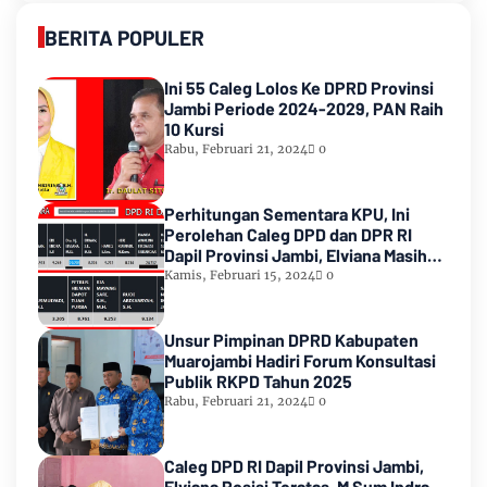
BERITA POPULER
Ini 55 Caleg Lolos Ke DPRD Provinsi
Jambi Periode 2024-2029, PAN Raih
10 Kursi
Rabu, Februari 21, 2024
0
Perhitungan Sementara KPU, Ini
Perolehan Caleg DPD dan DPR RI
Dapil Provinsi Jambi, Elviana Masih
Urutan Kedua Teratas
Kamis, Februari 15, 2024
0
Unsur Pimpinan DPRD Kabupaten
Muarojambi Hadiri Forum Konsultasi
Publik RKPD Tahun 2025
Rabu, Februari 21, 2024
0
Caleg DPD RI Dapil Provinsi Jambi,
Elviana Posisi Teratas, M Sum Indra