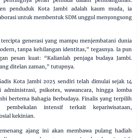
i pentingnya peran pemuda dalam pembangunan.
sen penduduk Kota Jambi adalah kaum muda, ia
aborasi untuk membentuk SDM unggul menyongsong
ap tercipta generasi yang mampu menjembatani dunia
dern, tanpa kehilangan identitas," tegasnya. Ia pun
n pesan kuat: “Kalianlah penjaga budaya Jambi.
lang ditelan zaman," tutupnya.
dis Kota Jambi 2025 sendiri telah dimulai sejak 14
si administrasi, psikotes, wawancara, hingga lomba
i bertema Bahagia Berbudaya. Finalis yang terpilih
 pembekalan intensif terkait kepariwisataan,
osial kekinian.
 pemenang ajang ini akan membawa pulang hadiah