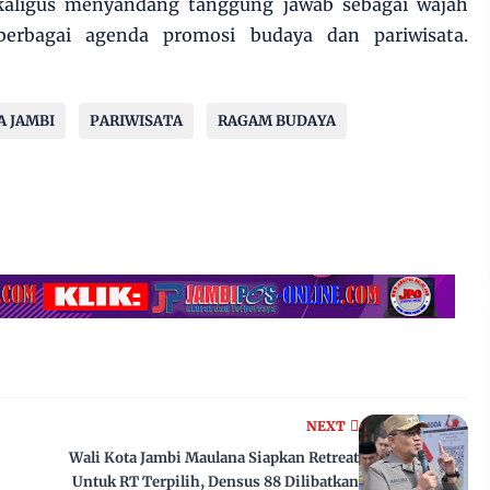
ekaligus menyandang tanggung jawab sebagai wajah
rbagai agenda promosi budaya dan pariwisata.
A JAMBI
PARIWISATA
RAGAM BUDAYA
NEXT
Wali Kota Jambi Maulana Siapkan Retreat
Untuk RT Terpilih, Densus 88 Dilibatkan