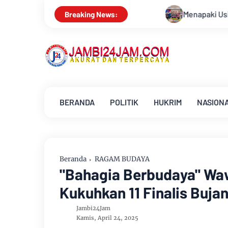
Menapaki Usia 59 Tahun, Sinsen Teguhkan Sema
Breaking News:
BERANDA
POLITIK
HUKRIM
NASION
Beranda
RAGAM BUDAYA
"Bahagia Berbudaya" Waw
Kukuhkan 11 Finalis Buja
Jambi24Jam
Kamis, April 24, 2025