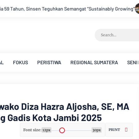
ngat “Sustainably Growing”
Festival Band Pelajar dan Maha
AL
FOKUS
PERISTIWA
REGIONAL SUMATERA
SENI
ako Diza Hazra Aljosha, SE, MA
ng Gadis Kota Jambi 2025
Font size:
PRINT
12px
30px