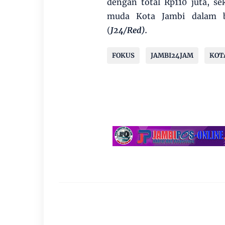
dengan total Rp110 juta, s
muda Kota Jambi dalam be
(
J24/Red).
FOKUS
JAMBI24JAM
KOT