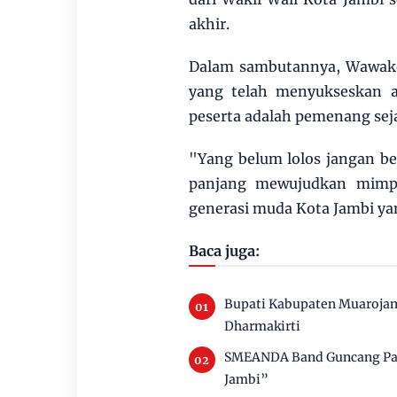
akhir.
Dalam sambutannya, Wawako
yang telah menyukseskan a
peserta adalah pemenang seja
"Yang belum lolos jangan berk
panjang mewujudkan mimpi.
generasi muda Kota Jambi ya
Baca juga:
Bupati Kabupaten Muaroja
Dharmakirti
SMEANDA Band Guncang Pan
Jambi”