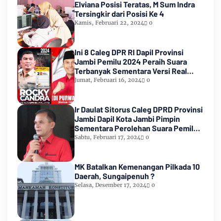
Elviana Posisi Teratas, M Sum Indra
Tersingkir dari Posisi Ke 4
Kamis, Februari 22, 2024
0
Ini 8 Caleg DPR RI Dapil Provinsi
Jambi Pemilu 2024 Peraih Suara
Terbanyak Sementara Versi Real
Count KPU RI
Jumat, Februari 16, 2024
0
Ir Daulat Sitorus Caleg DPRD Provinsi
Jambi Dapil Kota Jambi Pimpin
Sementara Perolehan Suara Pemilu
2024
Sabtu, Februari 17, 2024
0
MK Batalkan Kemenangan Pilkada 10
Daerah, Sungaipenuh ?
Selasa, Desember 17, 2024
0