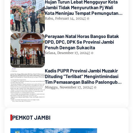
Hujan Turun Lebat Mengguyur Kota
Jambi Tidak Menyurutkan Pj Wali
Kota Meninjau Tempat Pemungutan
Suara Pemilu 2024
Rabu, Februari 14, 2024
0
Perayaan Natal Horas Bangso Batak
DPD, DPC, DPK Se Provinsi Jambi
Penuh Dengan Sukacita
Selasa, Desember 17, 2024
0
Kadis PUPR Provinsi Jambi Muzakir
Dituding "Terlibat" Mengintimindasi
Tim Pemasangan Baliho Paslongub
Romi-Sudirman
Minggu, November 17, 2024
0
PEMKOT JAMBI