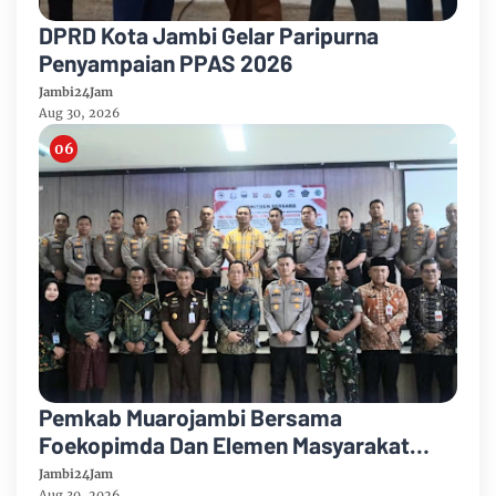
DPRD Kota Jambi Gelar Paripurna
Penyampaian PPAS 2026
Jambi24Jam
Aug 30, 2026
Pemkab Muarojambi Bersama
Foekopimda Dan Elemen Masyarakat
Menyatakan Sikap Dengan Tegas Tolak
Jambi24Jam
Aug 30, 2026