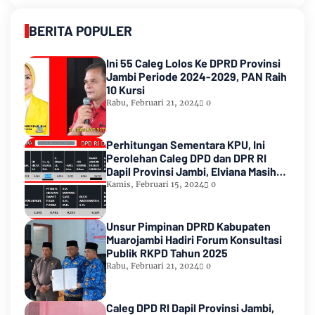
BERITA POPULER
Ini 55 Caleg Lolos Ke DPRD Provinsi
Jambi Periode 2024-2029, PAN Raih
10 Kursi
Rabu, Februari 21, 2024
0
Perhitungan Sementara KPU, Ini
Perolehan Caleg DPD dan DPR RI
Dapil Provinsi Jambi, Elviana Masih
Urutan Kedua Teratas
Kamis, Februari 15, 2024
0
Unsur Pimpinan DPRD Kabupaten
Muarojambi Hadiri Forum Konsultasi
Publik RKPD Tahun 2025
Rabu, Februari 21, 2024
0
Caleg DPD RI Dapil Provinsi Jambi,