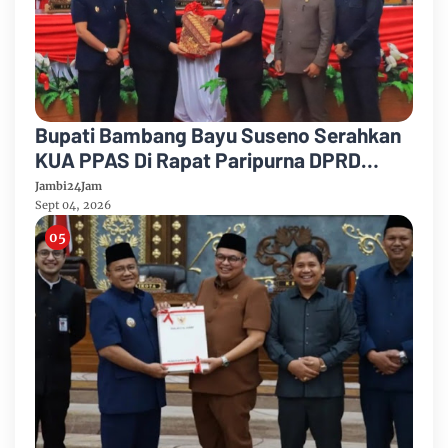
Bupati Bambang Bayu Suseno Serahkan
KUA PPAS Di Rapat Paripurna DPRD
Muarojambi
Jambi24Jam
Sept 04, 2026