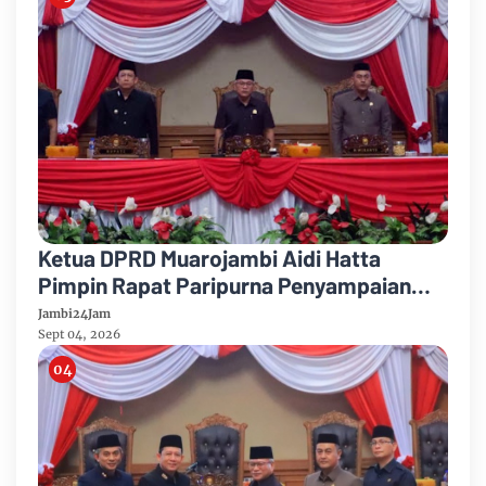
Ketua DPRD Muarojambi Aidi Hatta
Pimpin Rapat Paripurna Penyampaian
Rancangan Perubahan KUA-PPAS Tahun
Jambi24Jam
Anggaran 2026
Sept 04, 2026