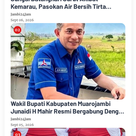
Kemarau, Pasokan Air Bersih Tirta
Mayang Jambi Keruh
Jambi24Jam
Sept 06, 2026
Wakil Bupati Kabupaten Muarojambi
Junaidi H Mahir Resmi Bergabung Dengan
Partai Demikrat
Jambi24Jam
Sept 05, 2026