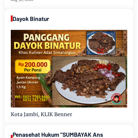
Keberadaan Geng Motor
Dayok Binatur
Kota Jambi, KLIK Benner
Penasehat Hukum "SUMBAYAK Ans