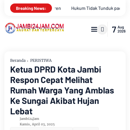
dak Tunduk pada Persepsi: Kritik Terhadap Monopoli Kebenaran 
Breaking News:
7
Aug
2026
Beranda
PERISTIWA
Ketua DPRD Kota Jambi
Respon Cepat Melihat
Rumah Warga Yang Amblas
Ke Sungai Akibat Hujan
Lebat
Jambi24Jam
Kamis, April 03, 2025