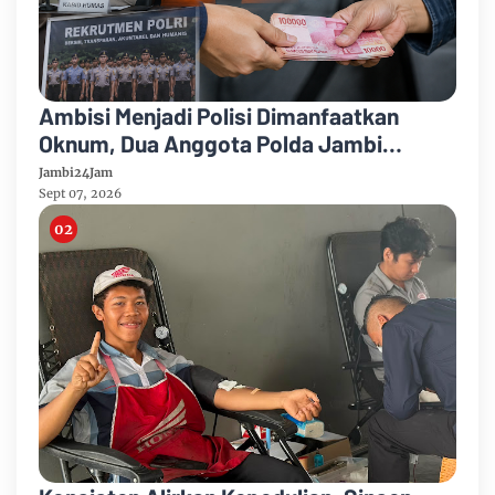
Ambisi Menjadi Polisi Dimanfaatkan
Oknum, Dua Anggota Polda Jambi
Diduga Tipu Calon Bintara dengan Janji
Jambi24Jam
Kelulusan
Sept 07, 2026