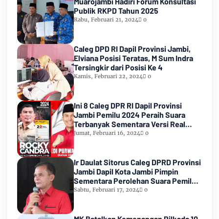
Muarojambi Hadiri Forum Konsultasi
Publik RKPD Tahun 2025
Rabu, Februari 21, 2024
0
Caleg DPD RI Dapil Provinsi Jambi,
Elviana Posisi Teratas, M Sum Indra
Tersingkir dari Posisi Ke 4
Kamis, Februari 22, 2024
0
Ini 8 Caleg DPR RI Dapil Provinsi
Jambi Pemilu 2024 Peraih Suara
Terbanyak Sementara Versi Real
Count KPU RI
Jumat, Februari 16, 2024
0
Ir Daulat Sitorus Caleg DPRD Provinsi
Jambi Dapil Kota Jambi Pimpin
Sementara Perolehan Suara Pemilu
2024
Sabtu, Februari 17, 2024
0
MK Batalkan Kemenangan Pilkada 10