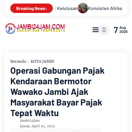
ten Alirkan Kepedulian, Sinsen Gelar Donor Darah ke-23 dalam 
Breaking News:
7
Aug
2026
Beranda
KOTA JAMBI
Operasi Gabungan Pajak
Kendaraan Bermotor
Wawako Jambi Ajak
Masyarakat Bayar Pajak
Tepat Waktu
Jambi24Jam
Jumat, April 25, 2025