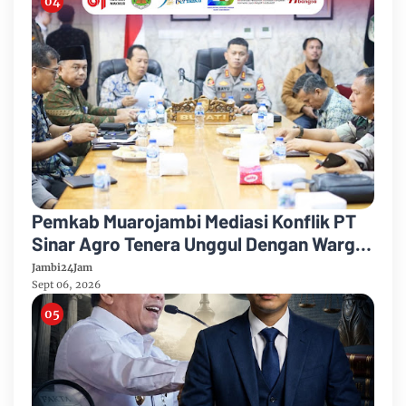
Pemkab Muarojambi Mediasi Konflik PT
Sinar Agro Tenera Unggul Dengan Warga
Sipin Teluk Duren
Jambi24Jam
Sept 06, 2026