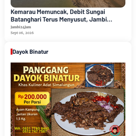
Kemarau Memuncak, Debit Sungai
Batanghari Terus Menyusut, Jambi
Hadapi Ancaman Krisis Air Bersih dan
Jambi24Jam
Karhutla
Sept 06, 2026
Dayok Binatur