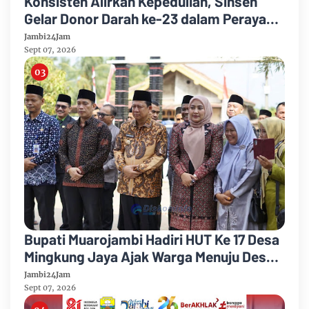
Konsisten Alirkan Kepedulian, Sinsen
Gelar Donor Darah ke-23 dalam Perayaan
Anniversary Sinsen
Jambi24Jam
Sept 07, 2026
Bupati Muarojambi Hadiri HUT Ke 17 Desa
Mingkung Jaya Ajak Warga Menuju Desa
Mandiri 2026
Jambi24Jam
Sept 07, 2026