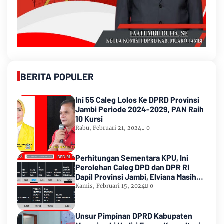
BERITA POPULER
Ini 55 Caleg Lolos Ke DPRD Provinsi
Jambi Periode 2024-2029, PAN Raih
10 Kursi
Rabu, Februari 21, 2024
0
Perhitungan Sementara KPU, Ini
Perolehan Caleg DPD dan DPR RI
Dapil Provinsi Jambi, Elviana Masih
Urutan Kedua Teratas
Kamis, Februari 15, 2024
0
Unsur Pimpinan DPRD Kabupaten