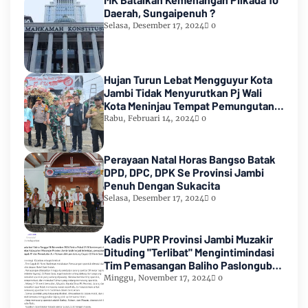
Daerah, Sungaipenuh ?
Selasa, Desember 17, 2024
0
Hujan Turun Lebat Mengguyur Kota
Jambi Tidak Menyurutkan Pj Wali
Kota Meninjau Tempat Pemungutan
Suara Pemilu 2024
Rabu, Februari 14, 2024
0
Perayaan Natal Horas Bangso Batak
DPD, DPC, DPK Se Provinsi Jambi
Penuh Dengan Sukacita
Selasa, Desember 17, 2024
0
Kadis PUPR Provinsi Jambi Muzakir
Dituding "Terlibat" Mengintimindasi
Tim Pemasangan Baliho Paslongub
Romi-Sudirman
Minggu, November 17, 2024
0