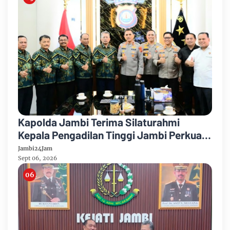
Kapolda Jambi Terima Silaturahmi
Kepala Pengadilan Tinggi Jambi Perkuat
Sinergi Antar Lembaga
Jambi24Jam
Sept 06, 2026