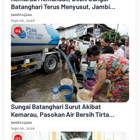
Batanghari Terus Menyusut, Jambi
Hadapi Ancaman Krisis Air Bersih dan
Jambi24Jam
Karhutla
Sept 06, 2026
Sungai Batanghari Surut Akibat
Kemarau, Pasokan Air Bersih Tirta
Mayang Jambi Keruh
Jambi24Jam
Sept 06, 2026