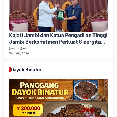
Kajati Jambi dan Ketua Pengadilan Tinggi
Jambi Berkomitmen Perkuat Sinergitas
Penegakan Hukum
Jambi24Jam
Sept 05, 2026
Dayok Binatur