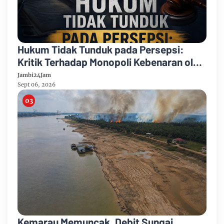
Hukum Tidak Tunduk pada Persepsi:
Kritik Terhadap Monopoli Kebenaran oleh
Media dan Aktivis
Jambi24Jam
Sept 06, 2026
Kemarau Memuncak, Debit Sungai