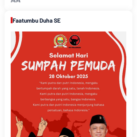
MM
Faatumbu Duha SE