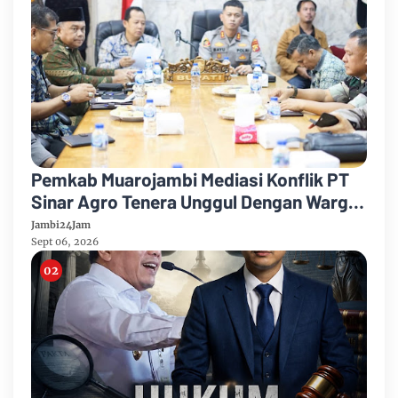
Pemkab Muarojambi Mediasi Konflik PT
Sinar Agro Tenera Unggul Dengan Warga
Sipin Teluk Duren
Jambi24Jam
Sept 06, 2026