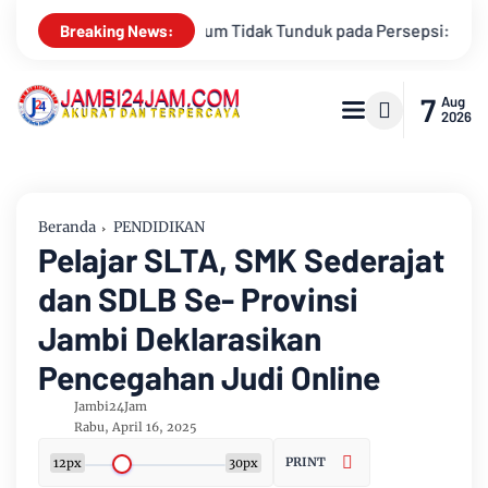
nduk pada Persepsi: Kritik Terhadap Monopoli Kebenaran oleh Me
Breaking News:
7
Aug
2026
Beranda
PENDIDIKAN
Pelajar SLTA, SMK Sederajat
dan SDLB Se- Provinsi
Jambi Deklarasikan
Pencegahan Judi Online
Jambi24Jam
Rabu, April 16, 2025
PRINT
12px
30px