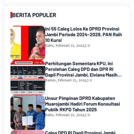
BERITA POPULER
Ini 55 Caleg Lolos Ke DPRD Provinsi
Jambi Periode 2024-2029, PAN Raih
10 Kursi
Rabu, Februari 21, 2024
0
Perhitungan Sementara KPU, Ini
Perolehan Caleg DPD dan DPR RI
Dapil Provinsi Jambi, Elviana Masih
Urutan Kedua Teratas
Kamis, Februari 15, 2024
0
Unsur Pimpinan DPRD Kabupaten
Muarojambi Hadiri Forum Konsultasi
Publik RKPD Tahun 2025
Rabu, Februari 21, 2024
0
Caleg DPD RI Dapil Provinsi Jambi,