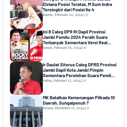
Elviana Posisi Teratas, M Sum Indra
Tersingkir dari Posisi Ke 4
Kamis, Februari 22, 2024
0
Ini 8 Caleg DPR RI Dapil Provinsi
Jambi Pemilu 2024 Peraih Suara
Terbanyak Sementara Versi Real
Count KPU RI
Jumat, Februari 16, 2024
0
Ir Daulat Sitorus Caleg DPRD Provinsi
Jambi Dapil Kota Jambi Pimpin
Sementara Perolehan Suara Pemilu
2024
Sabtu, Februari 17, 2024
0
MK Batalkan Kemenangan Pilkada 10
Daerah, Sungaipenuh ?
Selasa, Desember 17, 2024
0