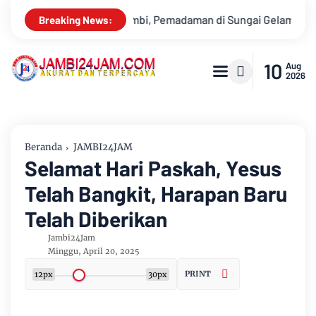
i Gelam Terus Dikebut
Konser Bangso Batak Jambi Volume 3
Breaking News:
10
Aug
2026
Beranda
JAMBI24JAM
Selamat Hari Paskah, Yesus
Telah Bangkit, Harapan Baru
Telah Diberikan
Jambi24Jam
Minggu, April 20, 2025
PRINT
12px
30px