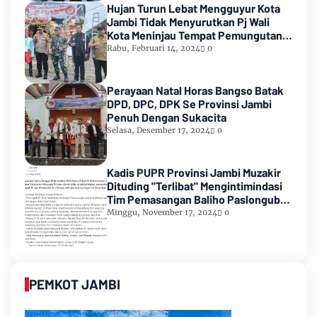
Hujan Turun Lebat Mengguyur Kota
Jambi Tidak Menyurutkan Pj Wali
Kota Meninjau Tempat Pemungutan
Suara Pemilu 2024
Rabu, Februari 14, 2024
0
Perayaan Natal Horas Bangso Batak
DPD, DPC, DPK Se Provinsi Jambi
Penuh Dengan Sukacita
Selasa, Desember 17, 2024
0
Kadis PUPR Provinsi Jambi Muzakir
Dituding "Terlibat" Mengintimindasi
Tim Pemasangan Baliho Paslongub
Romi-Sudirman
Minggu, November 17, 2024
0
PEMKOT JAMBI