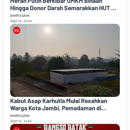
Merah Putih Berkibar UMKM Binaan
Hingga Donor Darah Semarakkan HUT RI
Ke-81 Di PTPN IV Regional IV
Jambi24Jam
Sept 10, 2026
Kabut Asap Karhutla Mulai Resahkan
Warga Kota Jambi, Pemadaman di
Sungai Gelam Terus Dikebut
Jambi24Jam
Sept 10, 2026