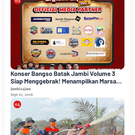
Konser Bangso Batak Jambi Volume 3
Siap Menggebrak! Menampilkan Marsada
Band dan Siantar Rap Foundation
Jambi24Jam
Sept 10, 2026