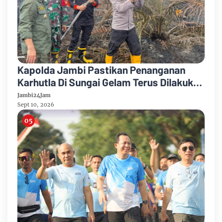
Kapolda Jambi Pastikan Penanganan
Karhutla Di Sungai Gelam Terus Dilakukan
Sinergi Diperkuat
Jambi24Jam
Sept 10, 2026