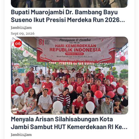
Bupati Muarojambi Dr. Bambang Bayu
Suseno Ikut Presisi Merdeka Run 2026
Ajak Warga Hidup Sehat
Jambi24Jam
Sept 09, 2026
Menyala Arisan Silahisabungan Kota
Jambi Sambut HUT Kemerdekaan RI Ke
81 Gelar Berbagai Perlombaan
Jambi24Jam