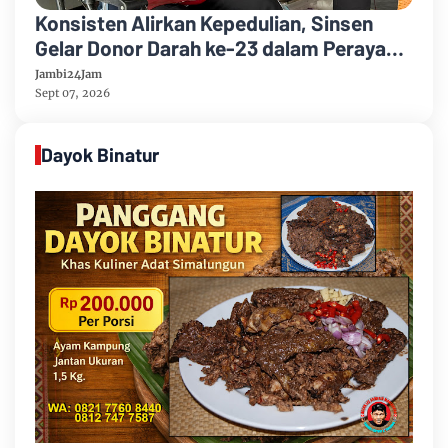
Konsisten Alirkan Kepedulian, Sinsen
Gelar Donor Darah ke-23 dalam Perayaan
Anniversary Sinsen
Jambi24Jam
Sept 07, 2026
Dayok Binatur