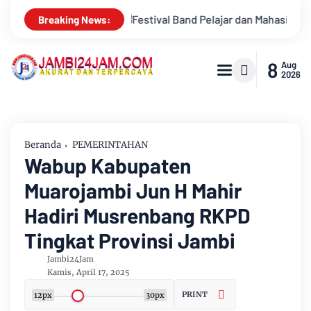
 dan Mahasiswa OJK Provinsi Jambi 2026, Unjuk Kreativitas di T
Breaking News:
8
Aug
2026
Beranda
PEMERINTAHAN
Wabup Kabupaten
Muarojambi Jun H Mahir
Hadiri Musrenbang RKPD
Tingkat Provinsi Jambi
Jambi24Jam
Kamis, April 17, 2025
PRINT
12px
30px