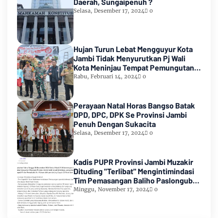
Daerah, Sungaipenuh ?
Selasa, Desember 17, 2024
0
Hujan Turun Lebat Mengguyur Kota
Jambi Tidak Menyurutkan Pj Wali
Kota Meninjau Tempat Pemungutan
Suara Pemilu 2024
Rabu, Februari 14, 2024
0
Perayaan Natal Horas Bangso Batak
DPD, DPC, DPK Se Provinsi Jambi
Penuh Dengan Sukacita
Selasa, Desember 17, 2024
0
Kadis PUPR Provinsi Jambi Muzakir
Dituding "Terlibat" Mengintimindasi
Tim Pemasangan Baliho Paslongub
Romi-Sudirman
Minggu, November 17, 2024
0