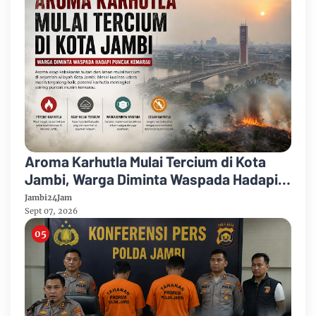
Aroma Karhutla Mulai Tercium di Kota
Jambi, Warga Diminta Waspada Hadapi
Puncak Kemarau
Jambi24Jam
Sept 07, 2026