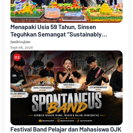
Menapaki Usia 59 Tahun, Sinsen
Teguhkan Semangat “Sustainably
Growing”
Jambi24Jam
Sept 08, 2026
Festival Band Pelajar dan Mahasiswa OJK