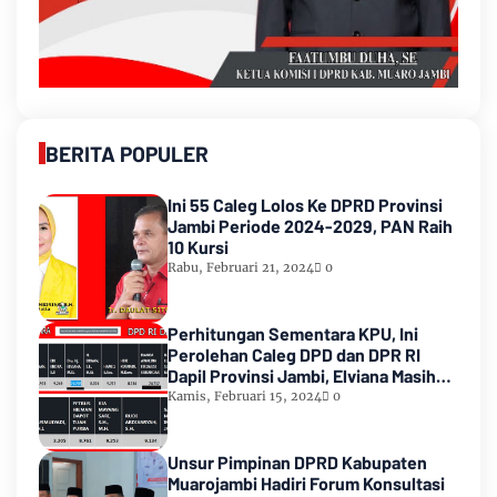
BERITA POPULER
Ini 55 Caleg Lolos Ke DPRD Provinsi
Jambi Periode 2024-2029, PAN Raih
10 Kursi
Rabu, Februari 21, 2024
0
Perhitungan Sementara KPU, Ini
Perolehan Caleg DPD dan DPR RI
Dapil Provinsi Jambi, Elviana Masih
Urutan Kedua Teratas
Kamis, Februari 15, 2024
0
Unsur Pimpinan DPRD Kabupaten
Muarojambi Hadiri Forum Konsultasi