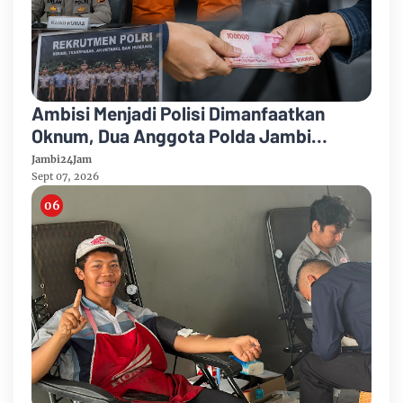
Ambisi Menjadi Polisi Dimanfaatkan
Oknum, Dua Anggota Polda Jambi
Diduga Tipu Calon Bintara dengan Janji
Jambi24Jam
Kelulusan
Sept 07, 2026