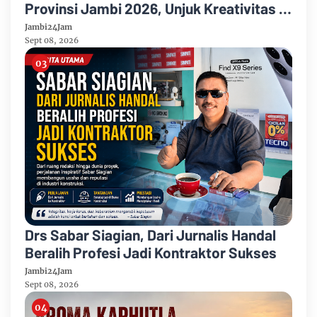
Provinsi Jambi 2026, Unjuk Kreativitas di
Taman Banjuran Budayo, Spontaneus
Jambi24Jam
Band Raih Juara 2
Sept 08, 2026
Drs Sabar Siagian, Dari Jurnalis Handal
Beralih Profesi Jadi Kontraktor Sukses
Jambi24Jam
Sept 08, 2026