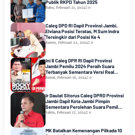
Publik RKPD Tahun 2025
Rabu, Februari 21, 2024
0
Caleg DPD RI Dapil Provinsi Jambi,
Elviana Posisi Teratas, M Sum Indra
Tersingkir dari Posisi Ke 4
Kamis, Februari 22, 2024
0
Ini 8 Caleg DPR RI Dapil Provinsi
Jambi Pemilu 2024 Peraih Suara
Terbanyak Sementara Versi Real
Count KPU RI
Jumat, Februari 16, 2024
0
Ir Daulat Sitorus Caleg DPRD Provinsi
Jambi Dapil Kota Jambi Pimpin
Sementara Perolehan Suara Pemilu
2024
Sabtu, Februari 17, 2024
0
MK Batalkan Kemenangan Pilkada 10