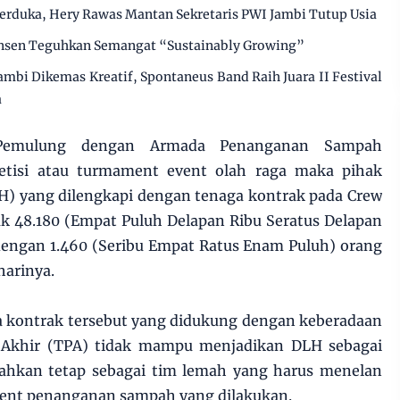
erduka, Hery Rawas Mantan Sekretaris PWI Jambi Tutup Usia
insen Teguhkan Semangat “Sustainably Growing”
mbi Dikemas Kreatif, Spontaneus Band Raih Juara II Festival
a
 Pemulung dengan Armada Penanganan Sampah
petisi atau turmament event olah raga maka pihak
H) yang dilengkapi dengan tenaga kontrak pada Crew
 48.180 (Empat Puluh Delapan Ribu Seratus Delapan
dengan 1.460 (Seribu Empat Ratus Enam Puluh) orang
harinya.
a kontrak tersebut yang didukung dengan keberadaan
Akhir (TPA) tidak mampu menjadikan DLH sebagai
ahkan tetap sebagai tim lemah yang harus menelan
ent penanganan sampah yang dilakukan.