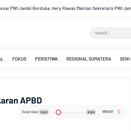
awas Mantan Sekretaris PWI Jambi Tutup Usia
Menapaki Usia
AL
FOKUS
PERISTIWA
REGIONAL SUMATERA
SENI
gkaran APBD
Font size:
PRINT
12px
30px