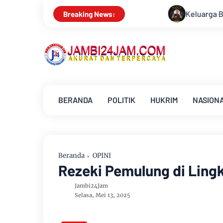
Keluarga Besar PWI Jambi Berduka, Hery R
Breaking News:
BERANDA
POLITIK
HUKRIM
NASION
Beranda
OPINI
Rezeki Pemulung di Lin
Jambi24Jam
Selasa, Mei 13, 2025