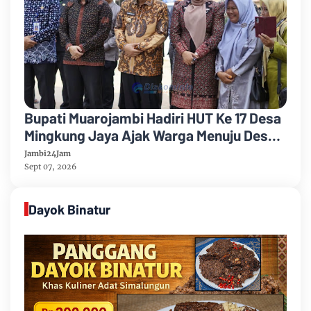
Bupati Muarojambi Hadiri HUT Ke 17 Desa
Mingkung Jaya Ajak Warga Menuju Desa
Mandiri 2026
Jambi24Jam
Sept 07, 2026
Dayok Binatur