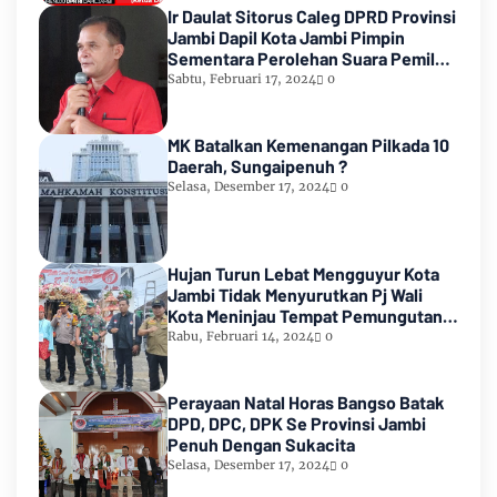
Ir Daulat Sitorus Caleg DPRD Provinsi
Jambi Dapil Kota Jambi Pimpin
Sementara Perolehan Suara Pemilu
2024
Sabtu, Februari 17, 2024
0
MK Batalkan Kemenangan Pilkada 10
Daerah, Sungaipenuh ?
Selasa, Desember 17, 2024
0
Hujan Turun Lebat Mengguyur Kota
Jambi Tidak Menyurutkan Pj Wali
Kota Meninjau Tempat Pemungutan
Suara Pemilu 2024
Rabu, Februari 14, 2024
0
Perayaan Natal Horas Bangso Batak
DPD, DPC, DPK Se Provinsi Jambi
Penuh Dengan Sukacita
Selasa, Desember 17, 2024
0