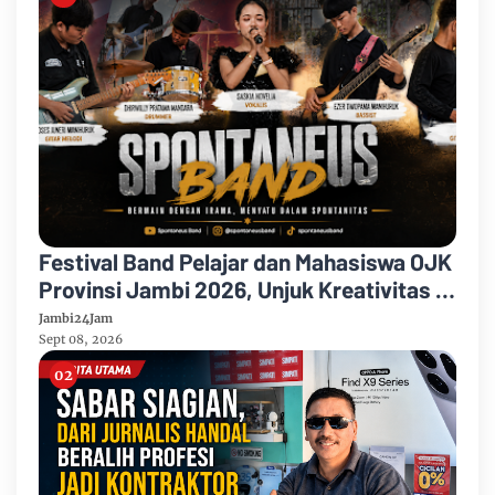
Festival Band Pelajar dan Mahasiswa OJK
Provinsi Jambi 2026, Unjuk Kreativitas di
Taman Banjuran Budayo, Spontaneus
Jambi24Jam
Band Raih Juara 2
Sept 08, 2026