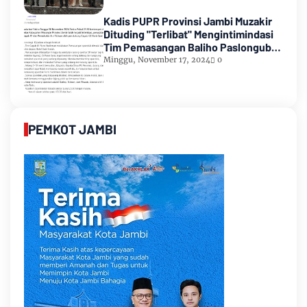
Kadis PUPR Provinsi Jambi Muzakir
Dituding "Terlibat" Mengintimindasi
Tim Pemasangan Baliho Paslongub
Romi-Sudirman
Minggu, November 17, 2024
0
PEMKOT JAMBI