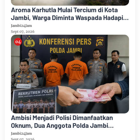
Aroma Karhutla Mulai Tercium di Kota
Jambi, Warga Diminta Waspada Hadapi
Puncak Kemarau
Jambi24Jam
Sept 07, 2026
Ambisi Menjadi Polisi Dimanfaatkan
Oknum, Dua Anggota Polda Jambi
Diduga Tipu Calon Bintara dengan Janji
Jambi24Jam
Sept 07, 2026