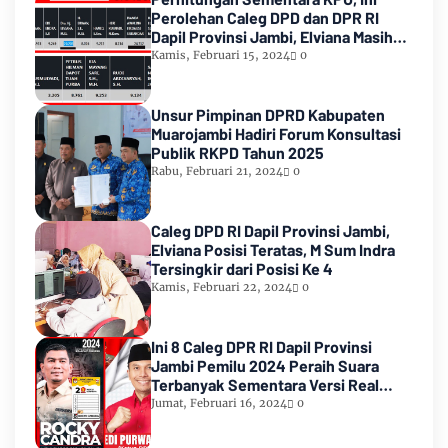
Perolehan Caleg DPD dan DPR RI
Dapil Provinsi Jambi, Elviana Masih
Urutan Kedua Teratas
Kamis, Februari 15, 2024
0
Unsur Pimpinan DPRD Kabupaten
Muarojambi Hadiri Forum Konsultasi
Publik RKPD Tahun 2025
Rabu, Februari 21, 2024
0
Caleg DPD RI Dapil Provinsi Jambi,
Elviana Posisi Teratas, M Sum Indra
Tersingkir dari Posisi Ke 4
Kamis, Februari 22, 2024
0
Ini 8 Caleg DPR RI Dapil Provinsi
Jambi Pemilu 2024 Peraih Suara
Terbanyak Sementara Versi Real
Count KPU RI
Jumat, Februari 16, 2024
0