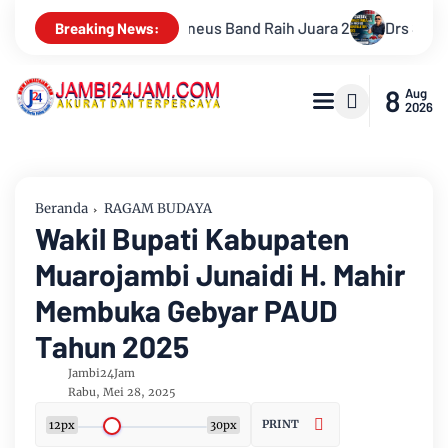
Sabar Siagian, Dari Jurnalis Handal Beralih Profesi Jadi Kontrakt
Breaking News:
8
Aug
2026
Beranda
RAGAM BUDAYA
Wakil Bupati Kabupaten
Muarojambi Junaidi H. Mahir
Membuka Gebyar PAUD
Tahun 2025
Jambi24Jam
Rabu, Mei 28, 2025
PRINT
12px
30px