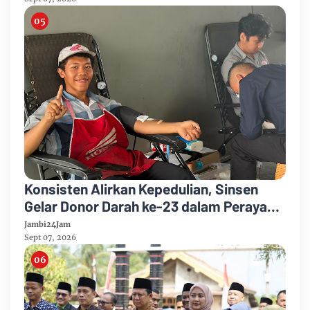
Kelulusan
Konsisten Alirkan Kepedulian, Sinsen
Gelar Donor Darah ke-23 dalam Perayaan
Anniversary Sinsen
Jambi24Jam
Sept 07, 2026