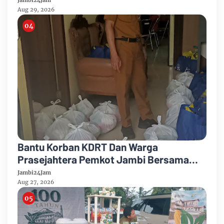
Aug 29, 2026
Bantu Korban KDRT Dan Warga
Prasejahtera Pemkot Jambi Bersama
PTPN IV Regional IV Salurkan Paket
Jambi24Jam
Sembako
Aug 27, 2026