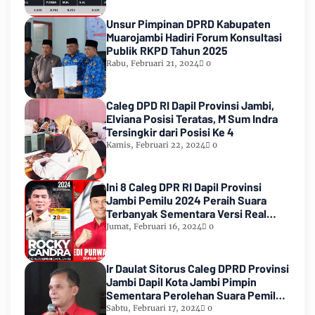
Unsur Pimpinan DPRD Kabupaten
Muarojambi Hadiri Forum Konsultasi
Publik RKPD Tahun 2025
Rabu, Februari 21, 2024
0
Caleg DPD RI Dapil Provinsi Jambi,
Elviana Posisi Teratas, M Sum Indra
Tersingkir dari Posisi Ke 4
Kamis, Februari 22, 2024
0
Ini 8 Caleg DPR RI Dapil Provinsi
Jambi Pemilu 2024 Peraih Suara
Terbanyak Sementara Versi Real
Count KPU RI
Jumat, Februari 16, 2024
0
Ir Daulat Sitorus Caleg DPRD Provinsi
Jambi Dapil Kota Jambi Pimpin
Sementara Perolehan Suara Pemilu
2024
Sabtu, Februari 17, 2024
0