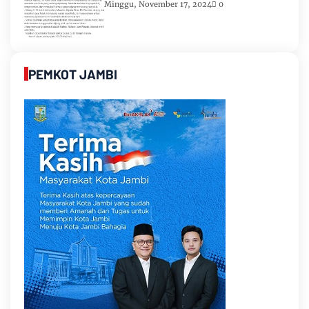
Romi-Sudirman
Minggu, November 17, 2024
0
PEMKOT JAMBI