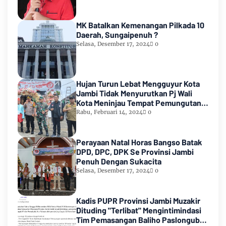
MK Batalkan Kemenangan Pilkada 10
Daerah, Sungaipenuh ?
Selasa, Desember 17, 2024
0
Hujan Turun Lebat Mengguyur Kota
Jambi Tidak Menyurutkan Pj Wali
Kota Meninjau Tempat Pemungutan
Suara Pemilu 2024
Rabu, Februari 14, 2024
0
Perayaan Natal Horas Bangso Batak
DPD, DPC, DPK Se Provinsi Jambi
Penuh Dengan Sukacita
Selasa, Desember 17, 2024
0
Kadis PUPR Provinsi Jambi Muzakir
Dituding "Terlibat" Mengintimindasi
Tim Pemasangan Baliho Paslongub