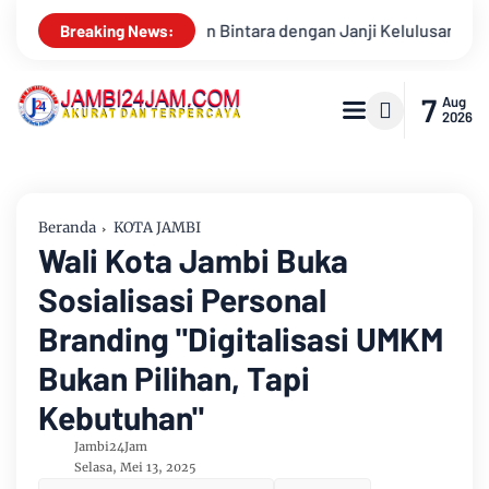
i Kelulusan
Konsisten Alirkan Kepedulian, Sinsen Gelar Do
Breaking News:
7
Aug
2026
Beranda
KOTA JAMBI
Wali Kota Jambi Buka
Sosialisasi Personal
Branding "Digitalisasi UMKM
Bukan Pilihan, Tapi
Kebutuhan"
Jambi24Jam
Selasa, Mei 13, 2025