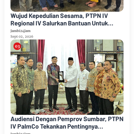
Wujud Kepedulian Sesama, PTPN IV
Regional IV Salurkan Bantuan Untuk
Pengobatan Putri Karyawan Pemanen
Jambi24Jam
Sept 02, 2026
Audiensi Dengan Pemprov Sumbar, PTPN
IV PalmCo Tekankan Pentingnya
Harmonisasi Operasional Kebun
Jambi24Jam