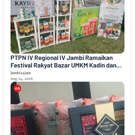
PTPN IV Regional IV Jambi Ramaikan
Festival Rakyat Bazar UMKM Kadin dan
Korem 042/Garuda Putih
Jambi24Jam
Aug 24, 2026