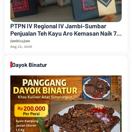
PTPN IV Regional IV Jambi-Sumbar
Penjualan Teh Kayu Aro Kemasan Naik 7
Persen Semester Pertama Tahun 2026
Jambi24Jam
Aug 22, 2026
Dayok Binatur