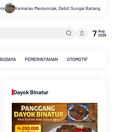
anghari Terus Menyusut, Jambi Hadapi Ancaman Krisis Air Bersi
7
Aug
2026
 BUDAYA
PEMERINTAHAN
OTOMOTIF
Dayok Binatur