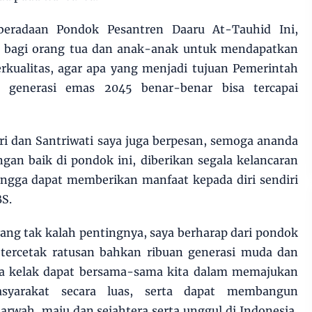
beradaan Pondok Pesantren Daaru At-Tauhid Ini,
si bagi orang tua dan anak-anak untuk mendapatkan
erkualitas, agar apa yang menjadi tujuan Pemerintah
 generasi emas 2045 benar-benar bisa tercapai
i dan Santriwati saya juga berpesan, semoga ananda
an baik di pondok ini, diberikan segala kelancaran
ingga dapat memberikan manfaat kepada diri sendiri
S.
ang tak kalah pentingnya, saya berharap dari pondok
n tercetak ratusan bahkan ribuan generasi muda dan
ga kelak dapat bersama-sama kita dalam memajukan
asyarakat secara luas, serta dapat membangun
wah, maju dan sejahtera serta unggul di Indonesia,