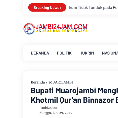
ak Tunduk pada Persepsi: Kritik Terhadap Monopoli Kebenaran o
Breaking News:
BERANDA
POLITIK
HUKRIM
NASION
Beranda
MUAROJAMBI
Bupati Muarojambi Mengh
Khotmil Qur'an Binnazor 
Jambi24Jam
Minggu, Juni 29, 2025