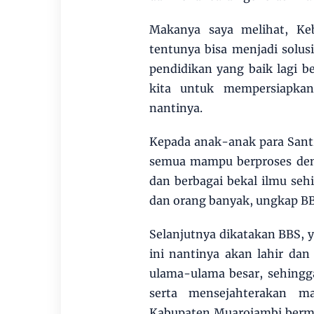
Makanya saya melihat, Ke
tentunya bisa menjadi solu
pendidikan yang baik lagi b
kita untuk mempersiapkan
nantinya.
Kepada anak-anak para Santr
semua mampu berproses deng
dan berbagai bekal ilmu seh
dan orang banyak, ungkap BB
Selanjutnya dikatakan BBS, y
ini nantinya akan lahir da
ulama-ulama besar, sehing
serta mensejahterakan m
Kabupaten Muarojambi bermar