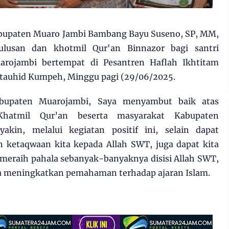
bupaten Muaro Jambi Bambang Bayu Suseno, SP, MM,
ulusan dan khotmil Qur'an Binnazor bagi santri
rojambi bertempat di Pesantren Haflah Ikhtitam
-tauhid Kumpeh, Minggu pagi (29/06/2025.
bupaten Muarojambi, Saya menyambut baik atas
 Khatmil Qur’an beserta masyarakat Kabupaten
akin, melalui kegiatan positif ini, selain dapat
ketaqwaan kita kepada Allah SWT, juga dapat kita
 meraih pahala sebanyak-banyaknya disisi Allah SWT,
ta meningkatkan pemahaman terhadap ajaran Islam.