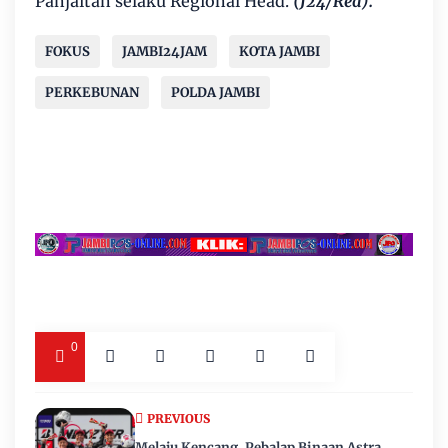
Panjaitan selaku Regional Head.
(J24/Red).
FOKUS
JAMBI24JAM
KOTA JAMBI
PERKEBUNAN
POLDA JAMBI
0
PREVIOUS
Melaju Kencang, Pebalap Binaan Astra