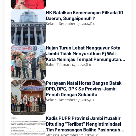
MK Batalkan Kemenangan Pilkada 10
Daerah, Sungaipenuh ?
Selasa, Desember 17, 2024
0
Hujan Turun Lebat Mengguyur Kota
Jambi Tidak Menyurutkan Pj Wali
Kota Meninjau Tempat Pemungutan
Suara Pemilu 2024
Rabu, Februari 14, 2024
0
Perayaan Natal Horas Bangso Batak
DPD, DPC, DPK Se Provinsi Jambi
Penuh Dengan Sukacita
Selasa, Desember 17, 2024
0
Kadis PUPR Provinsi Jambi Muzakir
Dituding "Terlibat" Mengintimindasi
Tim Pemasangan Baliho Paslongub
Romi-Sudirman
Minggu, November 17, 2024
0