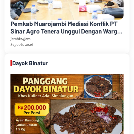
Pemkab Muarojambi Mediasi Konflik PT
Sinar Agro Tenera Unggul Dengan Warga
Sipin Teluk Duren
Jambi24Jam
Sept 06, 2026
Dayok Binatur