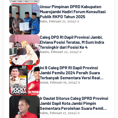
Unsur Pimpinan DPRD Kabupaten
Muarojambi Hadiri Forum Konsultasi
Publik RKPD Tahun 2025
Rabu, Februari 21, 2024
0
Caleg DPD RI Dapil Provinsi Jambi,
Elviana Posisi Teratas, M Sum Indra
Tersingkir dari Posisi Ke 4
Kamis, Februari 22, 2024
0
Ini 8 Caleg DPR RI Dapil Provinsi
Jambi Pemilu 2024 Peraih Suara
Terbanyak Sementara Versi Real
Count KPU RI
Jumat, Februari 16, 2024
0
Ir Daulat Sitorus Caleg DPRD Provinsi
Jambi Dapil Kota Jambi Pimpin
Sementara Perolehan Suara Pemilu
2024
Sabtu, Februari 17, 2024
0