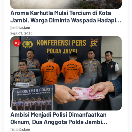
Aroma Karhutla Mulai Tercium di Kota
Jambi, Warga Diminta Waspada Hadapi
Puncak Kemarau
Jambi24Jam
Sept 07, 2026
Ambisi Menjadi Polisi Dimanfaatkan
Oknum, Dua Anggota Polda Jambi
Diduga Tipu Calon Bintara dengan Janji
Jambi24Jam