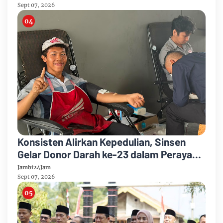
Kelulusan
Sept 07, 2026
Konsisten Alirkan Kepedulian, Sinsen
Gelar Donor Darah ke-23 dalam Perayaan
Anniversary Sinsen
Jambi24Jam
Sept 07, 2026