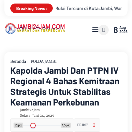
Kota Jambi, Warga Diminta Waspada Hadapi Puncak Kemarau
A
Breaking News:
8
Aug
2026
Beranda
POLDA JAMBI
Kapolda Jambi Dan PTPN IV
Regional 4 Bahas Kemitraan
Strategis Untuk Stabilitas
Keamanan Perkebunan
Jambi24Jam
Selasa, Juni 24, 2025
PRINT
12px
30px