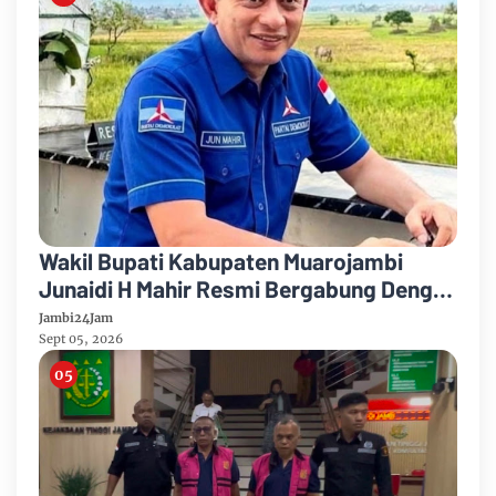
Wakil Bupati Kabupaten Muarojambi
Junaidi H Mahir Resmi Bergabung Dengan
Partai Demikrat
Jambi24Jam
Sept 05, 2026