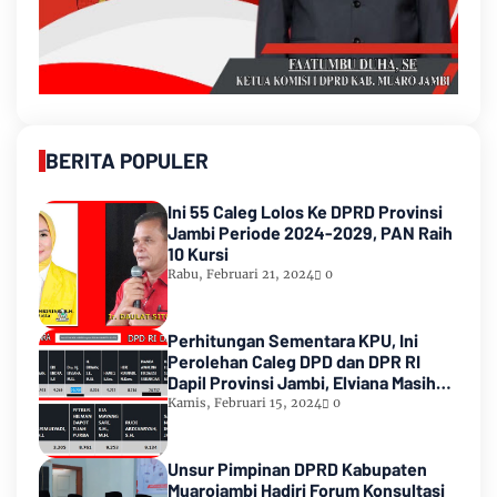
BERITA POPULER
Ini 55 Caleg Lolos Ke DPRD Provinsi
Jambi Periode 2024-2029, PAN Raih
10 Kursi
Rabu, Februari 21, 2024
0
Perhitungan Sementara KPU, Ini
Perolehan Caleg DPD dan DPR RI
Dapil Provinsi Jambi, Elviana Masih
Urutan Kedua Teratas
Kamis, Februari 15, 2024
0
Unsur Pimpinan DPRD Kabupaten
Muarojambi Hadiri Forum Konsultasi