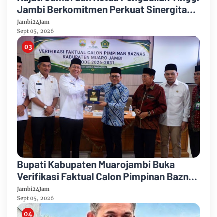
Jambi Berkomitmen Perkuat Sinergitas
Penegakan Hukum
Jambi24Jam
Sept 05, 2026
Bupati Kabupaten Muarojambi Buka
Verifikasi Faktual Calon Pimpinan Baznas
Tahun 2026-2031
Jambi24Jam
Sept 05, 2026