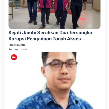
Kejati Jambi Serahkan Dua Tersangka
Korupsi Pengadaan Tanah Akses
Pelabuhan Ujung Jabung Ke Penuntut
Jambi24Jam
Umum
Sept 05, 2026