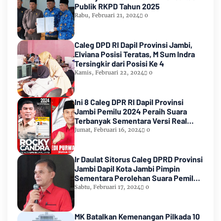
Publik RKPD Tahun 2025
Rabu, Februari 21, 2024
0
Caleg DPD RI Dapil Provinsi Jambi,
Elviana Posisi Teratas, M Sum Indra
Tersingkir dari Posisi Ke 4
Kamis, Februari 22, 2024
0
Ini 8 Caleg DPR RI Dapil Provinsi
Jambi Pemilu 2024 Peraih Suara
Terbanyak Sementara Versi Real
Count KPU RI
Jumat, Februari 16, 2024
0
Ir Daulat Sitorus Caleg DPRD Provinsi
Jambi Dapil Kota Jambi Pimpin
Sementara Perolehan Suara Pemilu
2024
Sabtu, Februari 17, 2024
0
MK Batalkan Kemenangan Pilkada 10