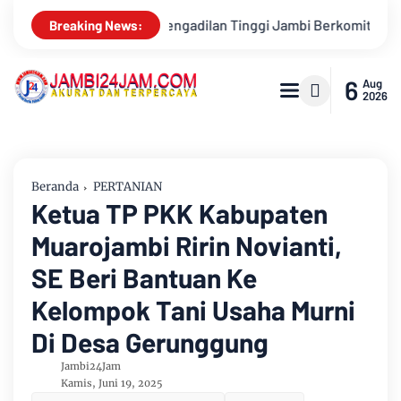
 Jambi Berkomitmen Perkuat Sinergitas Penegakan Hukum
Bu
Breaking News:
6
Aug
2026
Beranda
PERTANIAN
Ketua TP PKK Kabupaten
Muarojambi Ririn Novianti,
SE Beri Bantuan Ke
Kelompok Tani Usaha Murni
Di Desa Gerunggung
Jambi24Jam
Kamis, Juni 19, 2025