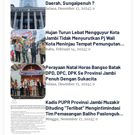
Daerah, Sungaipenuh ?
Selasa, Desember 17, 2024
0
Hujan Turun Lebat Mengguyur Kota
Jambi Tidak Menyurutkan Pj Wali
Kota Meninjau Tempat Pemungutan
Suara Pemilu 2024
Rabu, Februari 14, 2024
0
Perayaan Natal Horas Bangso Batak
DPD, DPC, DPK Se Provinsi Jambi
Penuh Dengan Sukacita
Selasa, Desember 17, 2024
0
Kadis PUPR Provinsi Jambi Muzakir
Dituding "Terlibat" Mengintimindasi
Tim Pemasangan Baliho Paslongub
Romi-Sudirman
Minggu, November 17, 2024
0