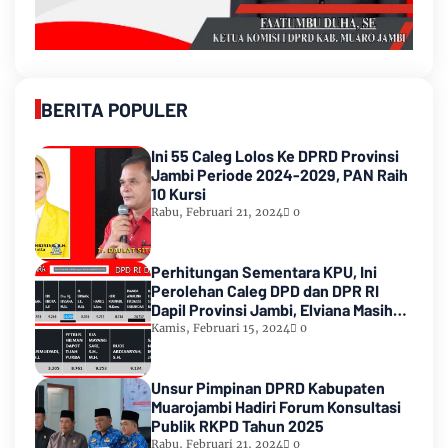
BERITA POPULER
Ini 55 Caleg Lolos Ke DPRD Provinsi
Jambi Periode 2024-2029, PAN Raih
10 Kursi
Rabu, Februari 21, 2024
0
Perhitungan Sementara KPU, Ini
Perolehan Caleg DPD dan DPR RI
Dapil Provinsi Jambi, Elviana Masih
Urutan Kedua Teratas
Kamis, Februari 15, 2024
0
Unsur Pimpinan DPRD Kabupaten
Muarojambi Hadiri Forum Konsultasi
Publik RKPD Tahun 2025
Rabu, Februari 21, 2024
0