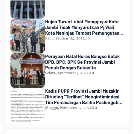
Hujan Turun Lebat Mengguyur Kota
Jambi Tidak Menyurutkan Pj Wali
Kota Meninjau Tempat Pemungutan
Suara Pemilu 2024
Rabu, Februari 14, 2024
0
Perayaan Natal Horas Bangso Batak
DPD, DPC, DPK Se Provinsi Jambi
Penuh Dengan Sukacita
Selasa, Desember 17, 2024
0
Kadis PUPR Provinsi Jambi Muzakir
Dituding "Terlibat" Mengintimindasi
Tim Pemasangan Baliho Paslongub
Romi-Sudirman
Minggu, November 17, 2024
0