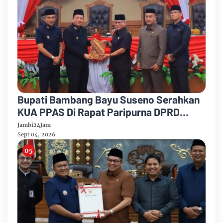
Bupati Bambang Bayu Suseno Serahkan
KUA PPAS Di Rapat Paripurna DPRD
Muarojambi
Jambi24Jam
Sept 04, 2026