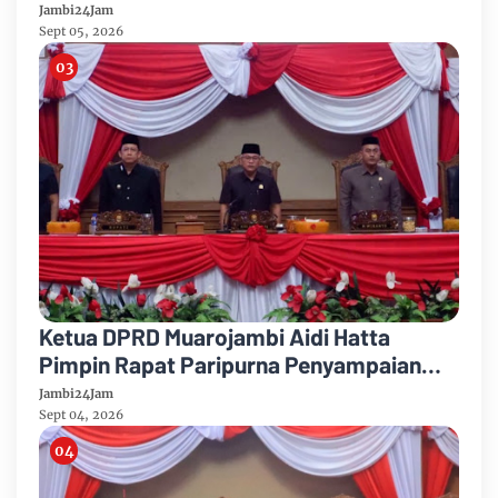
Partai Demikrat
Jambi24Jam
Sept 05, 2026
Ketua DPRD Muarojambi Aidi Hatta
Pimpin Rapat Paripurna Penyampaian
Rancangan Perubahan KUA-PPAS Tahun
Jambi24Jam
Anggaran 2026
Sept 04, 2026