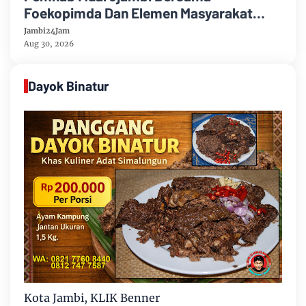
Foekopimda Dan Elemen Masyarakat
Menyatakan Sikap Dengan Tegas Tolak
Jambi24Jam
Keberadaan Geng Motor
Aug 30, 2026
Dayok Binatur
Kota Jambi, KLIK Benner