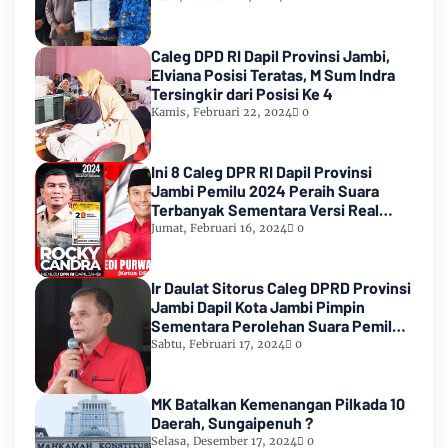
Caleg DPD RI Dapil Provinsi Jambi,
Elviana Posisi Teratas, M Sum Indra
Tersingkir dari Posisi Ke 4
Kamis, Februari 22, 2024
0
Ini 8 Caleg DPR RI Dapil Provinsi
Jambi Pemilu 2024 Peraih Suara
Terbanyak Sementara Versi Real
Count KPU RI
Jumat, Februari 16, 2024
0
Ir Daulat Sitorus Caleg DPRD Provinsi
Jambi Dapil Kota Jambi Pimpin
Sementara Perolehan Suara Pemilu
2024
Sabtu, Februari 17, 2024
0
MK Batalkan Kemenangan Pilkada 10
Daerah, Sungaipenuh ?
Selasa, Desember 17, 2024
0