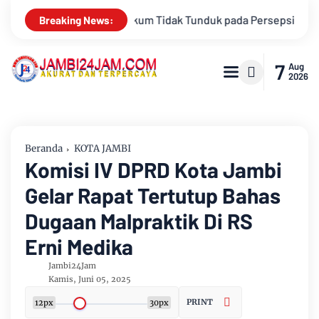
 Persepsi: Kritik Terhadap Monopoli Kebenaran oleh Media dan 
Breaking News:
7
Aug
2026
Beranda
KOTA JAMBI
Komisi IV DPRD Kota Jambi
Gelar Rapat Tertutup Bahas
Dugaan Malpraktik Di RS
Erni Medika
Jambi24Jam
Kamis, Juni 05, 2025
PRINT
12px
30px