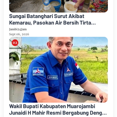
Sungai Batanghari Surut Akibat
Kemarau, Pasokan Air Bersih Tirta
Mayang Jambi Keruh
Jambi24Jam
Sept 06, 2026
Wakil Bupati Kabupaten Muarojambi
Junaidi H Mahir Resmi Bergabung Dengan