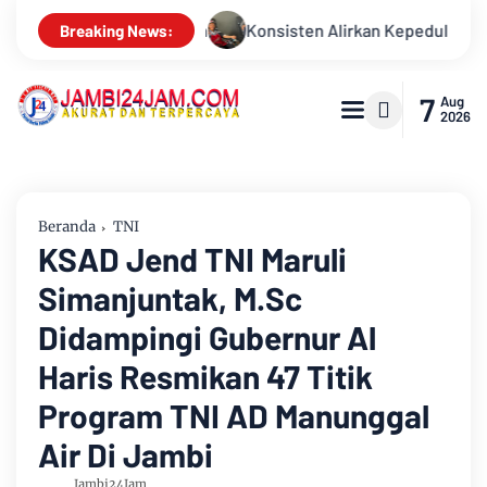
an Kepedulian, Sinsen Gelar Donor Darah ke-23 dalam Perayaan A
Breaking News:
7
Aug
2026
Beranda
TNI
KSAD Jend TNI Maruli
Simanjuntak, M.Sc
Didampingi Gubernur Al
Haris Resmikan 47 Titik
Program TNI AD Manunggal
Air Di Jambi
Jambi24Jam