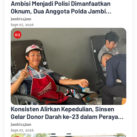
Ambisi Menjadi Polisi Dimanfaatkan
Oknum, Dua Anggota Polda Jambi
Diduga Tipu Calon Bintara dengan Janji
Jambi24Jam
Kelulusan
Sept 07, 2026
Konsisten Alirkan Kepedulian, Sinsen
Gelar Donor Darah ke-23 dalam Perayaan
Anniversary Sinsen
Jambi24Jam
Sept 07, 2026