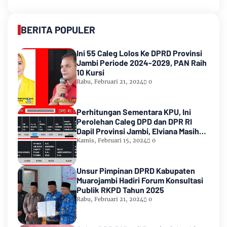
BERITA POPULER
Ini 55 Caleg Lolos Ke DPRD Provinsi
Jambi Periode 2024-2029, PAN Raih
10 Kursi
Rabu, Februari 21, 2024
0
Perhitungan Sementara KPU, Ini
Perolehan Caleg DPD dan DPR RI
Dapil Provinsi Jambi, Elviana Masih
Urutan Kedua Teratas
Kamis, Februari 15, 2024
0
Unsur Pimpinan DPRD Kabupaten
Muarojambi Hadiri Forum Konsultasi
Publik RKPD Tahun 2025
Rabu, Februari 21, 2024
0