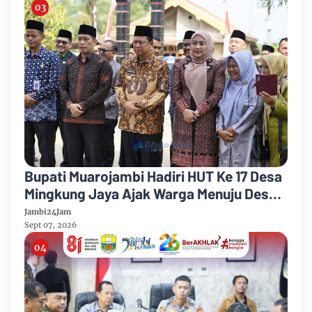
Bupati Muarojambi Hadiri HUT Ke 17 Desa
Mingkung Jaya Ajak Warga Menuju Desa
Mandiri 2026
Jambi24Jam
Sept 07, 2026