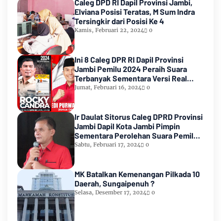
Caleg DPD RI Dapil Provinsi Jambi,
Elviana Posisi Teratas, M Sum Indra
Tersingkir dari Posisi Ke 4
Kamis, Februari 22, 2024
0
Ini 8 Caleg DPR RI Dapil Provinsi
Jambi Pemilu 2024 Peraih Suara
Terbanyak Sementara Versi Real
Count KPU RI
Jumat, Februari 16, 2024
0
Ir Daulat Sitorus Caleg DPRD Provinsi
Jambi Dapil Kota Jambi Pimpin
Sementara Perolehan Suara Pemilu
2024
Sabtu, Februari 17, 2024
0
MK Batalkan Kemenangan Pilkada 10
Daerah, Sungaipenuh ?
Selasa, Desember 17, 2024
0