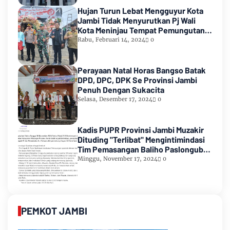
Hujan Turun Lebat Mengguyur Kota
Jambi Tidak Menyurutkan Pj Wali
Kota Meninjau Tempat Pemungutan
Suara Pemilu 2024
Rabu, Februari 14, 2024
0
Perayaan Natal Horas Bangso Batak
DPD, DPC, DPK Se Provinsi Jambi
Penuh Dengan Sukacita
Selasa, Desember 17, 2024
0
Kadis PUPR Provinsi Jambi Muzakir
Dituding "Terlibat" Mengintimindasi
Tim Pemasangan Baliho Paslongub
Romi-Sudirman
Minggu, November 17, 2024
0
PEMKOT JAMBI