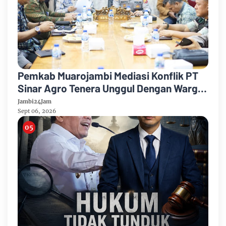
Pemkab Muarojambi Mediasi Konflik PT
Sinar Agro Tenera Unggul Dengan Warga
Sipin Teluk Duren
Jambi24Jam
Sept 06, 2026