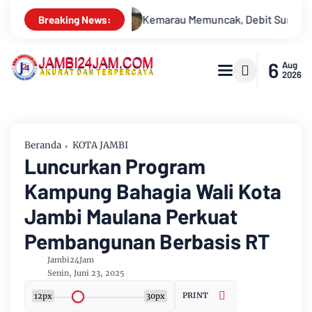
cak, Debit Sungai Batanghari Terus Menyusut, Jambi Hadapi Anc
Breaking News:
6
Aug
2026
Beranda
KOTA JAMBI
Luncurkan Program
Kampung Bahagia Wali Kota
Jambi Maulana Perkuat
Pembangunan Berbasis RT
Jambi24Jam
Senin, Juni 23, 2025
PRINT
12px
30px