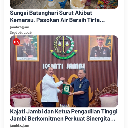
Sungai Batanghari Surut Akibat
Kemarau, Pasokan Air Bersih Tirta
Mayang Jambi Keruh
Jambi24Jam
Sept 06, 2026
Kajati Jambi dan Ketua Pengadilan Tinggi
Jambi Berkomitmen Perkuat Sinergitas
Penegakan Hukum
Jambi24Jam