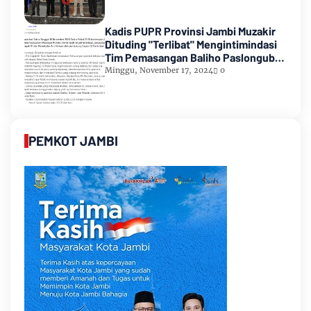
Kadis PUPR Provinsi Jambi Muzakir
Dituding "Terlibat" Mengintimindasi
Tim Pemasangan Baliho Paslongub
Romi-Sudirman
Minggu, November 17, 2024
0
PEMKOT JAMBI