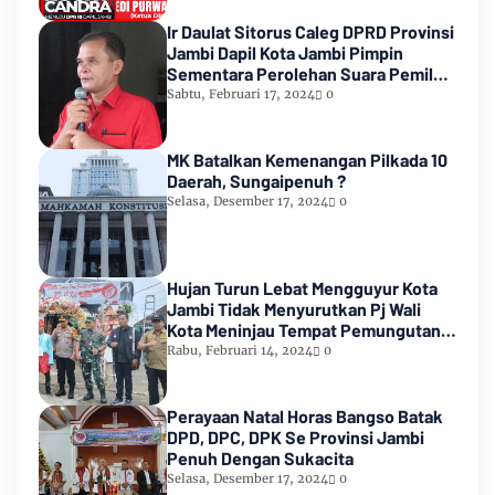
Ir Daulat Sitorus Caleg DPRD Provinsi
Jambi Dapil Kota Jambi Pimpin
Sementara Perolehan Suara Pemilu
2024
Sabtu, Februari 17, 2024
0
MK Batalkan Kemenangan Pilkada 10
Daerah, Sungaipenuh ?
Selasa, Desember 17, 2024
0
Hujan Turun Lebat Mengguyur Kota
Jambi Tidak Menyurutkan Pj Wali
Kota Meninjau Tempat Pemungutan
Suara Pemilu 2024
Rabu, Februari 14, 2024
0
Perayaan Natal Horas Bangso Batak
DPD, DPC, DPK Se Provinsi Jambi
Penuh Dengan Sukacita
Selasa, Desember 17, 2024
0