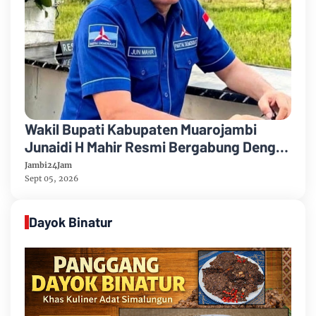
Wakil Bupati Kabupaten Muarojambi
Junaidi H Mahir Resmi Bergabung Dengan
Partai Demikrat
Jambi24Jam
Sept 05, 2026
Dayok Binatur