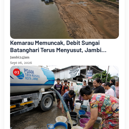
Kemarau Memuncak, Debit Sungai
Batanghari Terus Menyusut, Jambi
Hadapi Ancaman Krisis Air Bersih dan
Jambi24Jam
Karhutla
Sept 06, 2026