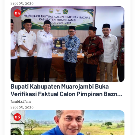
Sept 05, 2026
Bupati Kabupaten Muarojambi Buka
Verifikasi Faktual Calon Pimpinan Baznas
Tahun 2026-2031
Jambi24Jam
Sept 05, 2026