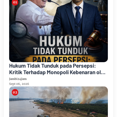
Hukum Tidak Tunduk pada Persepsi:
Kritik Terhadap Monopoli Kebenaran oleh
Media dan Aktivis
Jambi24Jam
Sept 06, 2026