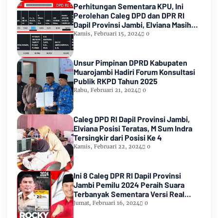
Perhitungan Sementara KPU, Ini
Perolehan Caleg DPD dan DPR RI
Dapil Provinsi Jambi, Elviana Masih
Urutan Kedua Teratas
Kamis, Februari 15, 2024
0
Unsur Pimpinan DPRD Kabupaten
Muarojambi Hadiri Forum Konsultasi
Publik RKPD Tahun 2025
Rabu, Februari 21, 2024
0
Caleg DPD RI Dapil Provinsi Jambi,
Elviana Posisi Teratas, M Sum Indra
Tersingkir dari Posisi Ke 4
Kamis, Februari 22, 2024
0
Ini 8 Caleg DPR RI Dapil Provinsi
Jambi Pemilu 2024 Peraih Suara
Terbanyak Sementara Versi Real
Count KPU RI
Jumat, Februari 16, 2024
0