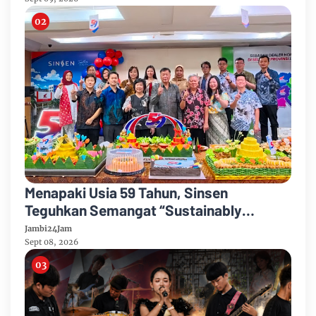
Menapaki Usia 59 Tahun, Sinsen
Teguhkan Semangat “Sustainably
Growing”
Jambi24Jam
Sept 08, 2026