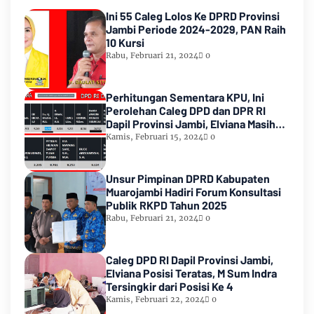
Ini 55 Caleg Lolos Ke DPRD Provinsi
Jambi Periode 2024-2029, PAN Raih
10 Kursi
Rabu, Februari 21, 2024
0
Perhitungan Sementara KPU, Ini
Perolehan Caleg DPD dan DPR RI
Dapil Provinsi Jambi, Elviana Masih
Urutan Kedua Teratas
Kamis, Februari 15, 2024
0
Unsur Pimpinan DPRD Kabupaten
Muarojambi Hadiri Forum Konsultasi
Publik RKPD Tahun 2025
Rabu, Februari 21, 2024
0
Caleg DPD RI Dapil Provinsi Jambi,
Elviana Posisi Teratas, M Sum Indra
Tersingkir dari Posisi Ke 4
Kamis, Februari 22, 2024
0