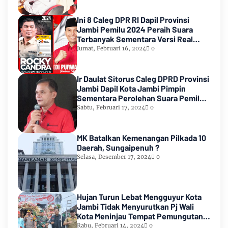
Ini 8 Caleg DPR RI Dapil Provinsi
Jambi Pemilu 2024 Peraih Suara
Terbanyak Sementara Versi Real
Count KPU RI
Jumat, Februari 16, 2024
0
Ir Daulat Sitorus Caleg DPRD Provinsi
Jambi Dapil Kota Jambi Pimpin
Sementara Perolehan Suara Pemilu
2024
Sabtu, Februari 17, 2024
0
MK Batalkan Kemenangan Pilkada 10
Daerah, Sungaipenuh ?
Selasa, Desember 17, 2024
0
Hujan Turun Lebat Mengguyur Kota
Jambi Tidak Menyurutkan Pj Wali
Kota Meninjau Tempat Pemungutan
Suara Pemilu 2024
Rabu, Februari 14, 2024
0