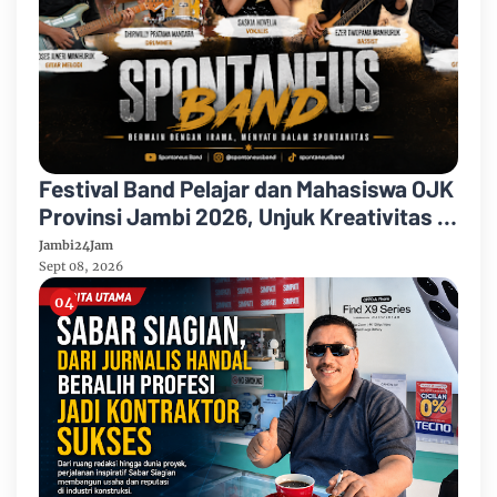
Festival Band Pelajar dan Mahasiswa OJK
Provinsi Jambi 2026, Unjuk Kreativitas di
Taman Banjuran Budayo, Spontaneus
Jambi24Jam
Band Raih Juara 2
Sept 08, 2026