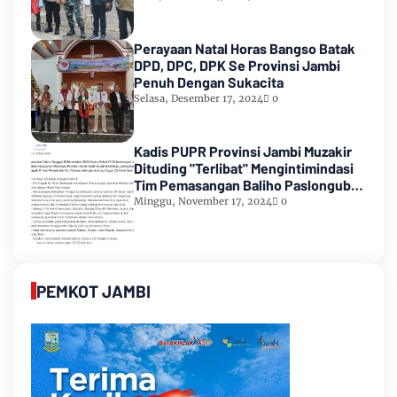
Perayaan Natal Horas Bangso Batak
DPD, DPC, DPK Se Provinsi Jambi
Penuh Dengan Sukacita
Selasa, Desember 17, 2024
0
Kadis PUPR Provinsi Jambi Muzakir
Dituding "Terlibat" Mengintimindasi
Tim Pemasangan Baliho Paslongub
Romi-Sudirman
Minggu, November 17, 2024
0
PEMKOT JAMBI