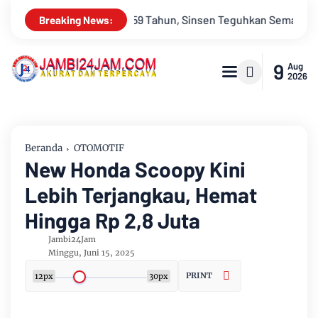
n Teguhkan Semangat “Sustainably Growing”
Festival Band P
Breaking News:
9
Aug
2026
Beranda
OTOMOTIF
New Honda Scoopy Kini
Lebih Terjangkau, Hemat
Hingga Rp 2,8 Juta
Jambi24Jam
Minggu, Juni 15, 2025
PRINT
12px
30px