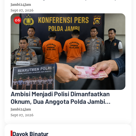
Puncak Kemarau
Jambi24Jam
Sept 07, 2026
Ambisi Menjadi Polisi Dimanfaatkan
Oknum, Dua Anggota Polda Jambi
Diduga Tipu Calon Bintara dengan Janji
Jambi24Jam
Kelulusan
Sept 07, 2026
Dayok Binatur