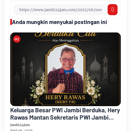
Anda mungkin menyukai postingan ini
Keluarga Besar PWI Jambi Berduka, Hery
Rawas Mantan Sekretaris PWI Jambi
Tutup Usia
Jambi24Jam
Sept 09, 2026