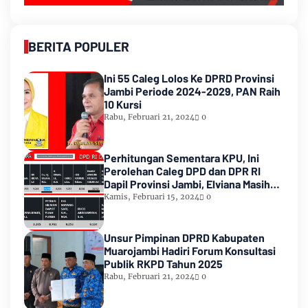
BERITA POPULER
Ini 55 Caleg Lolos Ke DPRD Provinsi
Jambi Periode 2024-2029, PAN Raih
10 Kursi
Rabu, Februari 21, 2024
0
Perhitungan Sementara KPU, Ini
Perolehan Caleg DPD dan DPR RI
Dapil Provinsi Jambi, Elviana Masih
Urutan Kedua Teratas
Kamis, Februari 15, 2024
0
Unsur Pimpinan DPRD Kabupaten
Muarojambi Hadiri Forum Konsultasi
Publik RKPD Tahun 2025
Rabu, Februari 21, 2024
0