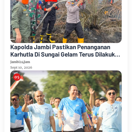
Kapolda Jambi Pastikan Penanganan
Karhutla Di Sungai Gelam Terus Dilakukan
Sinergi Diperkuat
Jambi24Jam
Sept 10, 2026