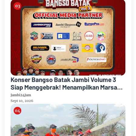
Konser Bangso Batak Jambi Volume 3
Siap Menggebrak! Menampilkan Marsada
Band dan Siantar Rap Foundation
Jambi24Jam
Sept 10, 2026