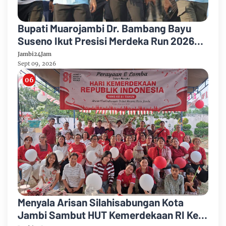
Bupati Muarojambi Dr. Bambang Bayu
Suseno Ikut Presisi Merdeka Run 2026
Ajak Warga Hidup Sehat
Jambi24Jam
Sept 09, 2026
Menyala Arisan Silahisabungan Kota
Jambi Sambut HUT Kemerdekaan RI Ke