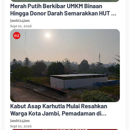
Merah Putih Berkibar UMKM Binaan
Hingga Donor Darah Semarakkan HUT RI
Ke-81 Di PTPN IV Regional IV
Jambi24Jam
Sept 10, 2026
Kabut Asap Karhutla Mulai Resahkan
Warga Kota Jambi, Pemadaman di
Sungai Gelam Terus Dikebut
Jambi24Jam
Sept 10, 2026