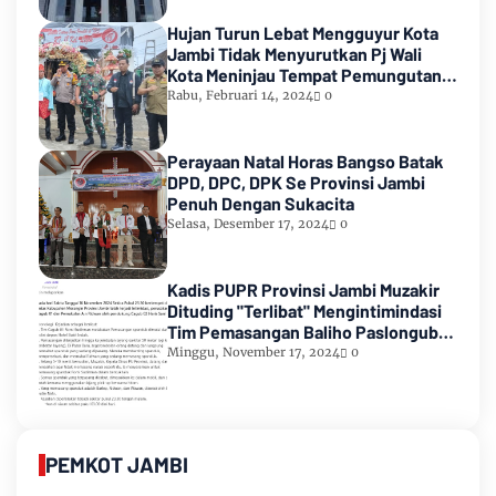
Hujan Turun Lebat Mengguyur Kota
Jambi Tidak Menyurutkan Pj Wali
Kota Meninjau Tempat Pemungutan
Suara Pemilu 2024
Rabu, Februari 14, 2024
0
Perayaan Natal Horas Bangso Batak
DPD, DPC, DPK Se Provinsi Jambi
Penuh Dengan Sukacita
Selasa, Desember 17, 2024
0
Kadis PUPR Provinsi Jambi Muzakir
Dituding "Terlibat" Mengintimindasi
Tim Pemasangan Baliho Paslongub
Romi-Sudirman
Minggu, November 17, 2024
0
PEMKOT JAMBI