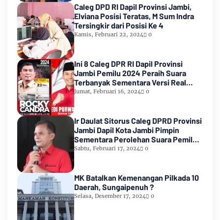
Caleg DPD RI Dapil Provinsi Jambi,
Elviana Posisi Teratas, M Sum Indra
Tersingkir dari Posisi Ke 4
Kamis, Februari 22, 2024
0
Ini 8 Caleg DPR RI Dapil Provinsi
Jambi Pemilu 2024 Peraih Suara
Terbanyak Sementara Versi Real
Count KPU RI
Jumat, Februari 16, 2024
0
Ir Daulat Sitorus Caleg DPRD Provinsi
Jambi Dapil Kota Jambi Pimpin
Sementara Perolehan Suara Pemilu
2024
Sabtu, Februari 17, 2024
0
MK Batalkan Kemenangan Pilkada 10
Daerah, Sungaipenuh ?
Selasa, Desember 17, 2024
0