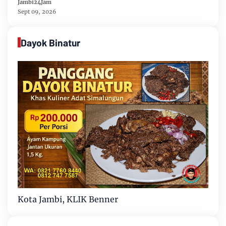
81 Gelar Berbagai Perlombaan
Jambi24Jam
Sept 09, 2026
Dayok Binatur
Kota Jambi, KLIK Benner