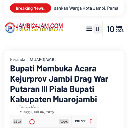
Jambi, Pemadaman di Sungai Gelam Terus Dikebut
Konser Ba
Breaking News:
10
Aug
2026
Beranda
MUAROJAMBI
Bupati Membuka Acara
Kejurprov Jambi Drag War
Putaran lll Piala Bupati
Kabupaten Muarojambi
Jambi24Jam
Minggu, Juli 06, 2025
PRINT
12px
30px