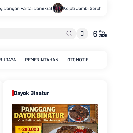
 Jambi Serahkan Dua Tersangka Korupsi Pengadaan Tanah Akse
6
Aug
2026
 BUDAYA
PEMERINTAHAN
OTOMOTIF
Dayok Binatur