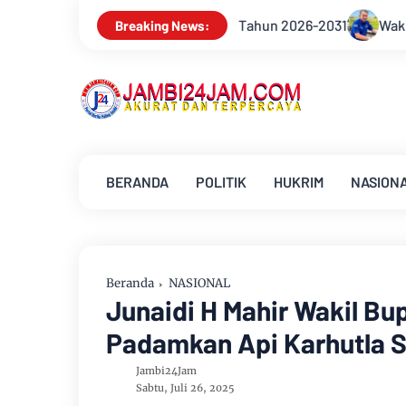
s Tahun 2026-2031
Wakil Bupati Kabupaten Muarojambi Juna
Breaking News:
BERANDA
POLITIK
HUKRIM
NASION
Beranda
NASIONAL
Junaidi H Mahir Wakil Bu
Padamkan Api Karhutla 
Jambi24Jam
Sabtu, Juli 26, 2025