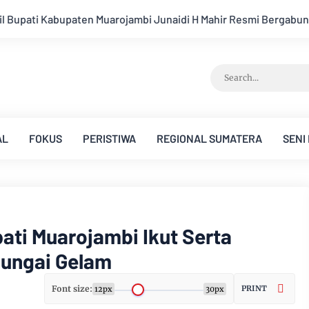
idi H Mahir Resmi Bergabung Dengan Partai Demikrat
Kejati
AL
FOKUS
PERISTIWA
REGIONAL SUMATERA
SENI
pati Muarojambi Ikut Serta
Sungai Gelam
Font size:
PRINT
12px
30px