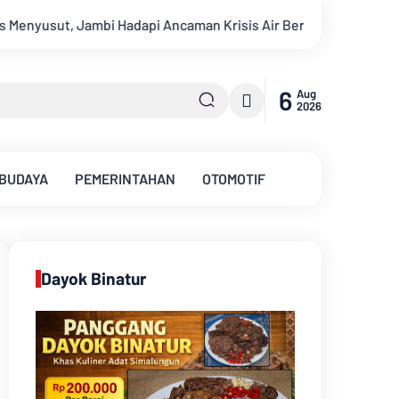
rhutla
Sungai Batanghari Surut Akibat Kemarau, Pasokan Air
6
Aug
2026
 BUDAYA
PEMERINTAHAN
OTOMOTIF
Dayok Binatur