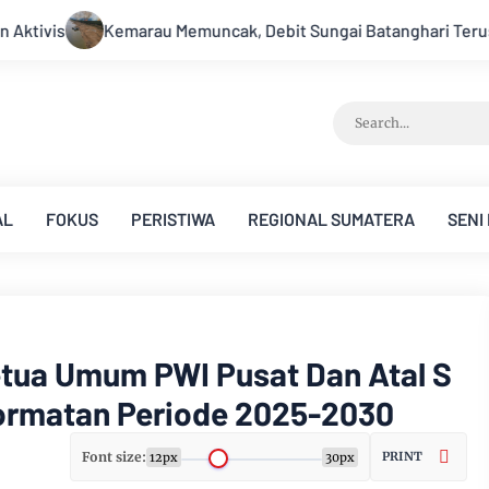
erus Menyusut, Jambi Hadapi Ancaman Krisis Air Bersih dan Ka
AL
FOKUS
PERISTIWA
REGIONAL SUMATERA
SENI
etua Umum PWI Pusat Dan Atal S
ormatan Periode 2025-2030
Font size:
PRINT
12px
30px