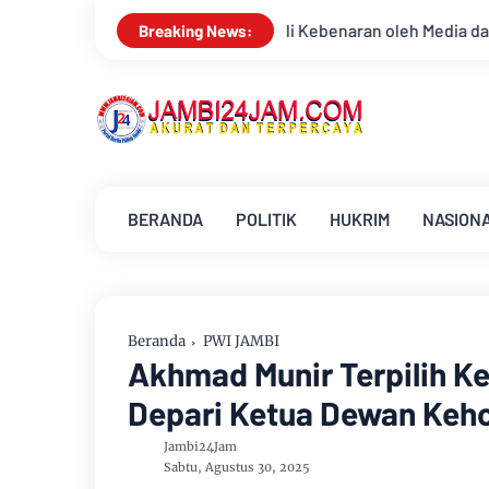
a dan Aktivis
Kemarau Memuncak, Debit Sungai Batanghari T
Breaking News:
BERANDA
POLITIK
HUKRIM
NASION
Beranda
PWI JAMBI
Akhmad Munir Terpilih K
Depari Ketua Dewan Keh
Jambi24Jam
Sabtu, Agustus 30, 2025