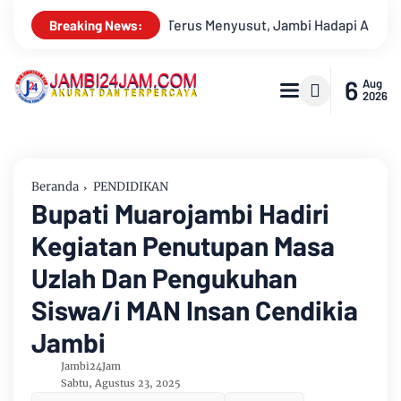
ncaman Krisis Air Bersih dan Karhutla
Sungai Batanghari S
Breaking News:
6
Aug
2026
Beranda
PENDIDIKAN
Bupati Muarojambi Hadiri
Kegiatan Penutupan Masa
Uzlah Dan Pengukuhan
Siswa/i MAN Insan Cendikia
Jambi
Jambi24Jam
Sabtu, Agustus 23, 2025