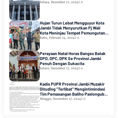
Selasa, Desember 17, 2024
0
Hujan Turun Lebat Mengguyur Kota
Jambi Tidak Menyurutkan Pj Wali
Kota Meninjau Tempat Pemungutan
Suara Pemilu 2024
Rabu, Februari 14, 2024
0
Perayaan Natal Horas Bangso Batak
DPD, DPC, DPK Se Provinsi Jambi
Penuh Dengan Sukacita
Selasa, Desember 17, 2024
0
Kadis PUPR Provinsi Jambi Muzakir
Dituding "Terlibat" Mengintimindasi
Tim Pemasangan Baliho Paslongub
Romi-Sudirman
Minggu, November 17, 2024
0