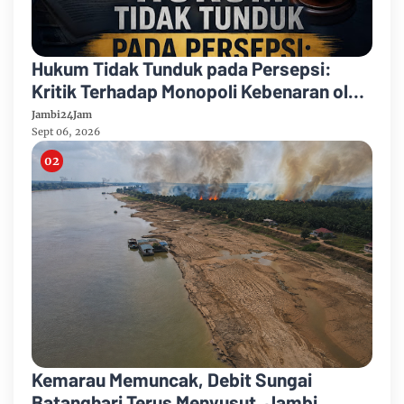
Hukum Tidak Tunduk pada Persepsi:
Kritik Terhadap Monopoli Kebenaran oleh
Media dan Aktivis
Jambi24Jam
Sept 06, 2026
Kemarau Memuncak, Debit Sungai
Batanghari Terus Menyusut, Jambi