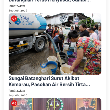
Hadapi Ancaman Krisis Air Bersih dan
Jambi24Jam
Karhutla
Sept 06, 2026
Sungai Batanghari Surut Akibat
Kemarau, Pasokan Air Bersih Tirta
Mayang Jambi Keruh
Jambi24Jam
Sept 06, 2026