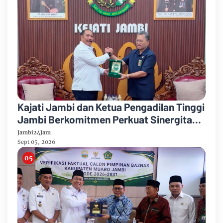
Kajati Jambi dan Ketua Pengadilan Tinggi
Jambi Berkomitmen Perkuat Sinergitas
Penegakan Hukum
Jambi24Jam
Sept 05, 2026