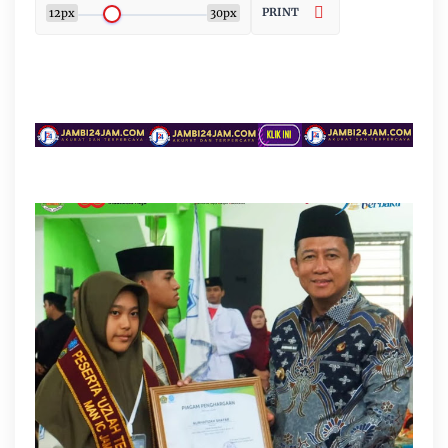
PRINT
12px
30px