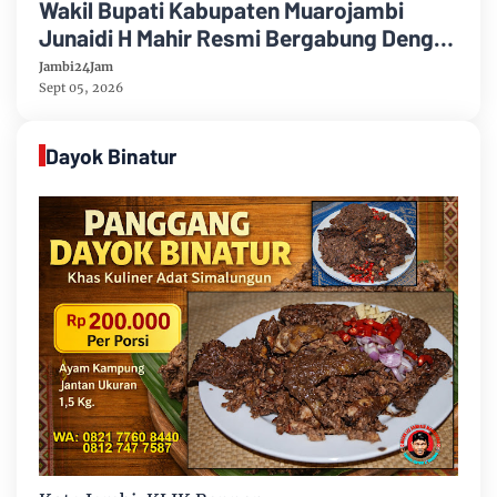
Wakil Bupati Kabupaten Muarojambi
Junaidi H Mahir Resmi Bergabung Dengan
Partai Demikrat
Jambi24Jam
Sept 05, 2026
Dayok Binatur