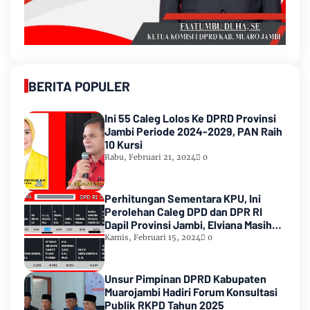
BERITA POPULER
Ini 55 Caleg Lolos Ke DPRD Provinsi
Jambi Periode 2024-2029, PAN Raih
10 Kursi
Rabu, Februari 21, 2024
0
Perhitungan Sementara KPU, Ini
Perolehan Caleg DPD dan DPR RI
Dapil Provinsi Jambi, Elviana Masih
Urutan Kedua Teratas
Kamis, Februari 15, 2024
0
Unsur Pimpinan DPRD Kabupaten
Muarojambi Hadiri Forum Konsultasi
Publik RKPD Tahun 2025