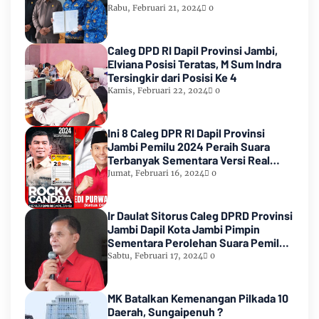
Rabu, Februari 21, 2024
0
Caleg DPD RI Dapil Provinsi Jambi,
Elviana Posisi Teratas, M Sum Indra
Tersingkir dari Posisi Ke 4
Kamis, Februari 22, 2024
0
Ini 8 Caleg DPR RI Dapil Provinsi
Jambi Pemilu 2024 Peraih Suara
Terbanyak Sementara Versi Real
Count KPU RI
Jumat, Februari 16, 2024
0
Ir Daulat Sitorus Caleg DPRD Provinsi
Jambi Dapil Kota Jambi Pimpin
Sementara Perolehan Suara Pemilu
2024
Sabtu, Februari 17, 2024
0
MK Batalkan Kemenangan Pilkada 10
Daerah, Sungaipenuh ?