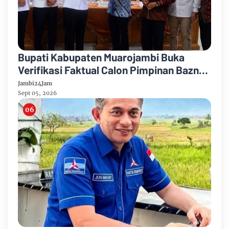
Bupati Kabupaten Muarojambi Buka
Verifikasi Faktual Calon Pimpinan Baznas
Tahun 2026-2031
Jambi24Jam
Sept 05, 2026