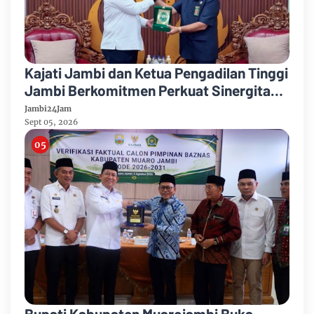
Kajati Jambi dan Ketua Pengadilan Tinggi
Jambi Berkomitmen Perkuat Sinergitas
Penegakan Hukum
Jambi24Jam
Sept 05, 2026
Bupati Kabupaten Muarojambi Buka