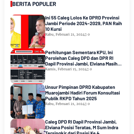
BERITA POPULER
Ini 55 Caleg Lolos Ke DPRD Provinsi
Jambi Periode 2024-2029, PAN Raih
10 Kursi
Rabu, Februari 21, 2024
0
Perhitungan Sementara KPU, Ini
Perolehan Caleg DPD dan DPR RI
Dapil Provinsi Jambi, Elviana Masih
Urutan Kedua Teratas
Kamis, Februari 15, 2024
0
Unsur Pimpinan DPRD Kabupaten
Muarojambi Hadiri Forum Konsultasi
Publik RKPD Tahun 2025
Rabu, Februari 21, 2024
0
Caleg DPD RI Dapil Provinsi Jambi,
Elviana Posisi Teratas, M Sum Indra
Tersingkir dari Posisi Ke 4