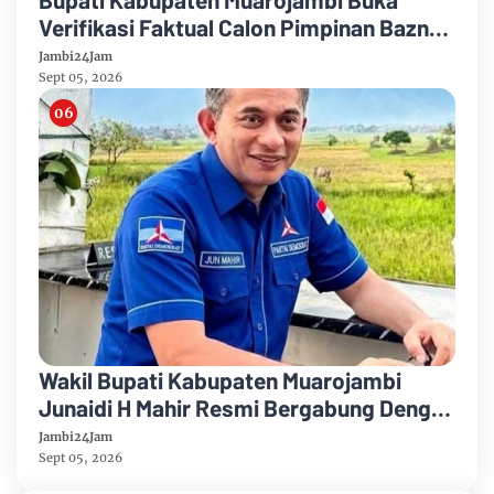
Verifikasi Faktual Calon Pimpinan Baznas
Tahun 2026-2031
Jambi24Jam
Sept 05, 2026
Wakil Bupati Kabupaten Muarojambi
Junaidi H Mahir Resmi Bergabung Dengan
Partai Demikrat
Jambi24Jam
Sept 05, 2026