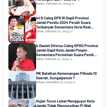
Kamis, Februari 22, 2024
0
Ini 8 Caleg DPR RI Dapil Provinsi
Jambi Pemilu 2024 Peraih Suara
Terbanyak Sementara Versi Real
Count KPU RI
Jumat, Februari 16, 2024
0
Ir Daulat Sitorus Caleg DPRD Provinsi
Jambi Dapil Kota Jambi Pimpin
Sementara Perolehan Suara Pemilu
2024
Sabtu, Februari 17, 2024
0
MK Batalkan Kemenangan Pilkada 10
Daerah, Sungaipenuh ?
Selasa, Desember 17, 2024
0
Hujan Turun Lebat Mengguyur Kota
Jambi Tidak Menyurutkan Pj Wali