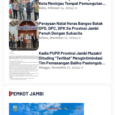
Kota Meninjau Tempat Pemungutan
Suara Pemilu 2024
Rabu, Februari 14, 2024
0
Perayaan Natal Horas Bangso Batak
DPD, DPC, DPK Se Provinsi Jambi
Penuh Dengan Sukacita
Selasa, Desember 17, 2024
0
Kadis PUPR Provinsi Jambi Muzakir
Dituding "Terlibat" Mengintimindasi
Tim Pemasangan Baliho Paslongub
Romi-Sudirman
Minggu, November 17, 2024
0
PEMKOT JAMBI