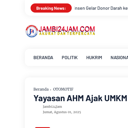
insen Gelar Donor Darah ke-23 dalam Perayaan Anniversary Sins
Breaking News:
BERANDA
POLITIK
HUKRIM
NASION
Beranda
OTOMOTIF
Yayasan AHM Ajak UMKM S
Jambi24Jam
Jumat, Agustus 01, 2025