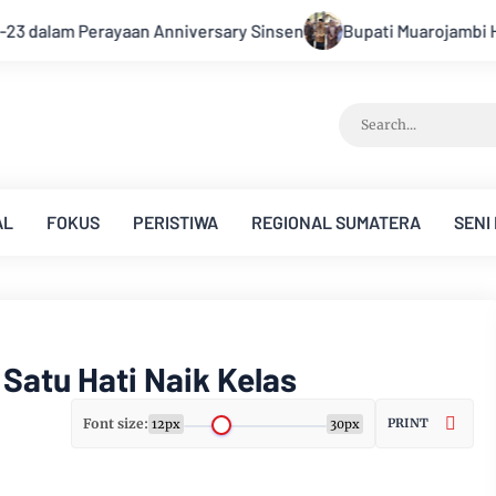
en
Bupati Muarojambi Hadiri HUT Ke 17 Desa Mingkung Jaya 
AL
FOKUS
PERISTIWA
REGIONAL SUMATERA
SENI
atu Hati Naik Kelas
Font size:
PRINT
12px
30px