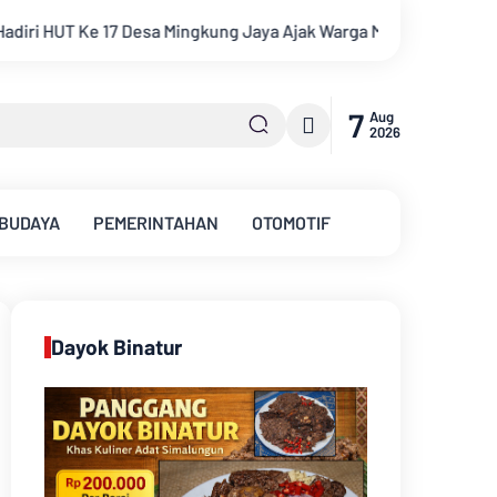
Ajak Warga Menuju Desa Mandiri 2026
Pemkab Muarojambi Medi
7
Aug
2026
 BUDAYA
PEMERINTAHAN
OTOMOTIF
Dayok Binatur