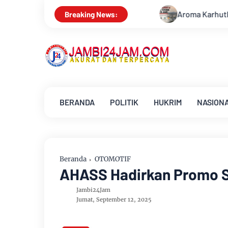
Aroma Karhutla Mulai Tercium di Kota Jambi, War
Breaking News:
BERANDA
POLITIK
HUKRIM
NASION
Beranda
OTOMOTIF
AHASS Hadirkan Promo Sp
Jambi24Jam
Jumat, September 12, 2025