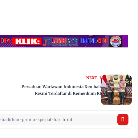
NEXT
Persatuan Wartawan Indonesia Kembali
Resmi Terdaftar di Kemenkum RI