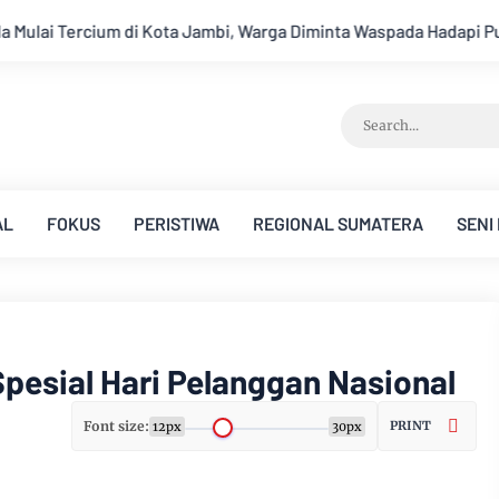
ga Diminta Waspada Hadapi Puncak Kemarau
Ambisi Menjadi 
AL
FOKUS
PERISTIWA
REGIONAL SUMATERA
SENI
esial Hari Pelanggan Nasional
Font size:
PRINT
12px
30px