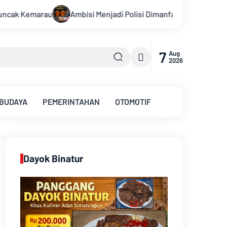
Polisi Dimanfaatkan Oknum, Dua Anggota Polda Jambi Diduga Tipu
7
Aug
2026
 BUDAYA
PEMERINTAHAN
OTOMOTIF
Dayok Binatur