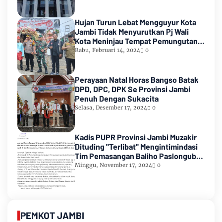
Hujan Turun Lebat Mengguyur Kota
Jambi Tidak Menyurutkan Pj Wali
Kota Meninjau Tempat Pemungutan
Suara Pemilu 2024
Rabu, Februari 14, 2024
0
Perayaan Natal Horas Bangso Batak
DPD, DPC, DPK Se Provinsi Jambi
Penuh Dengan Sukacita
Selasa, Desember 17, 2024
0
Kadis PUPR Provinsi Jambi Muzakir
Dituding "Terlibat" Mengintimindasi
Tim Pemasangan Baliho Paslongub
Romi-Sudirman
Minggu, November 17, 2024
0
PEMKOT JAMBI