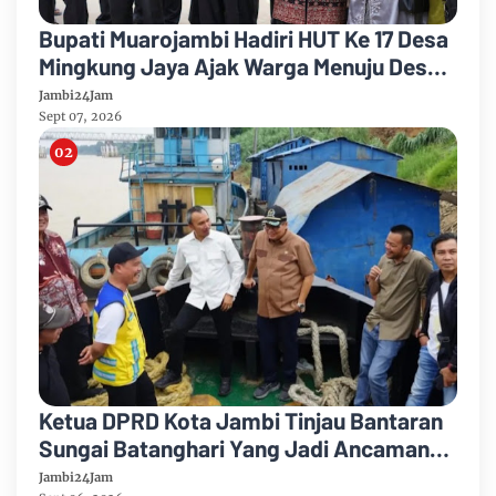
Bupati Muarojambi Hadiri HUT Ke 17 Desa
Mingkung Jaya Ajak Warga Menuju Desa
Mandiri 2026
Jambi24Jam
Sept 07, 2026
Ketua DPRD Kota Jambi Tinjau Bantaran
Sungai Batanghari Yang Jadi Ancaman
Abrasi
Jambi24Jam