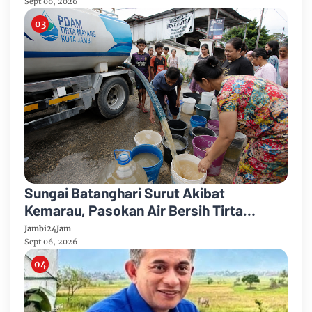
Sept 06, 2026
Sungai Batanghari Surut Akibat
Kemarau, Pasokan Air Bersih Tirta
Mayang Jambi Keruh
Jambi24Jam
Sept 06, 2026