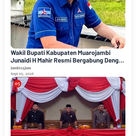
Wakil Bupati Kabupaten Muarojambi
Junaidi H Mahir Resmi Bergabung Dengan
Partai Demikrat
Jambi24Jam
Sept 05, 2026