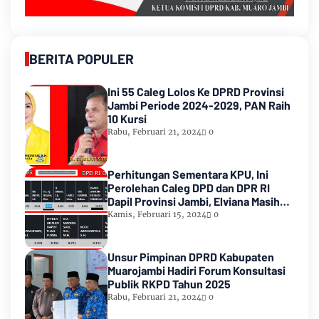
BERITA POPULER
Ini 55 Caleg Lolos Ke DPRD Provinsi
Jambi Periode 2024-2029, PAN Raih
10 Kursi
Rabu, Februari 21, 2024
0
Perhitungan Sementara KPU, Ini
Perolehan Caleg DPD dan DPR RI
Dapil Provinsi Jambi, Elviana Masih
Urutan Kedua Teratas
Kamis, Februari 15, 2024
0
Unsur Pimpinan DPRD Kabupaten
Muarojambi Hadiri Forum Konsultasi
Publik RKPD Tahun 2025
Rabu, Februari 21, 2024
0