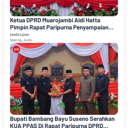
Ketua DPRD Muarojambi Aidi Hatta
Pimpin Rapat Paripurna Penyampaian
Rancangan Perubahan KUA-PPAS Tahun
Jambi24Jam
Anggaran 2026
Sept 04, 2026
Bupati Bambang Bayu Suseno Serahkan
KUA PPAS Di Rapat Paripurna DPRD