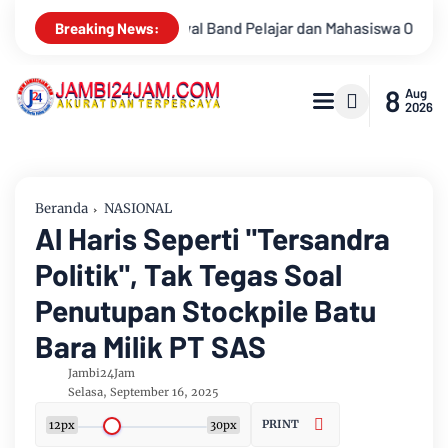
ajar dan Mahasiswa OJK Provinsi Jambi 2026, Unjuk Kreativitas 
Breaking News:
8
Aug
2026
Beranda
NASIONAL
Al Haris Seperti "Tersandra
Politik", Tak Tegas Soal
Penutupan Stockpile Batu
Bara Milik PT SAS
Jambi24Jam
Selasa, September 16, 2025
PRINT
12px
30px