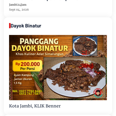
Muarojambi
Jambi24Jam
Sept 04, 2026
Dayok Binatur
Kota Jambi, KLIK Benner