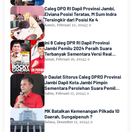
Caleg DPD RI Dapil Provinsi Jambi,
Elviana Posisi Teratas, M Sum Indra
Tersingkir dari Posisi Ke 4
Kamis, Februari 22, 2024
0
Ini 8 Caleg DPR RI Dapil Provinsi
Jambi Pemilu 2024 Peraih Suara
Terbanyak Sementara Versi Real
Count KPU RI
Jumat, Februari 16, 2024
0
Ir Daulat Sitorus Caleg DPRD Provinsi
Jambi Dapil Kota Jambi Pimpin
Sementara Perolehan Suara Pemilu
2024
Sabtu, Februari 17, 2024
0
MK Batalkan Kemenangan Pilkada 10
Daerah, Sungaipenuh ?
Selasa, Desember 17, 2024
0