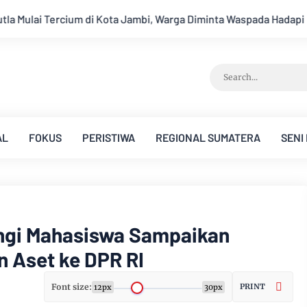
ga Diminta Waspada Hadapi Puncak Kemarau
Ambisi Menjadi 
AL
FOKUS
PERISTIWA
REGIONAL SUMATERA
SENI
ngi Mahasiswa Sampaikan
 Aset ke DPR RI
Font size:
PRINT
12px
30px