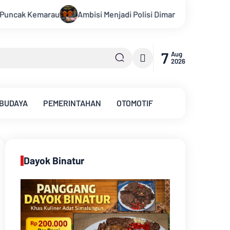
Polisi Dimanfaatkan Oknum, Dua Anggota Polda Jambi Diduga Tipu
7
Aug
2026
 BUDAYA
PEMERINTAHAN
OTOMOTIF
Dayok Binatur