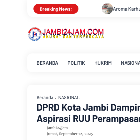
Aroma Karhutla Mulai Tercium di Kota Jambi, War
Breaking News:
BERANDA
POLITIK
HUKRIM
NASION
Beranda
NASIONAL
DPRD Kota Jambi Dampi
Aspirasi RUU Perampasan
Jambi24Jam
Jumat, September 12, 2025