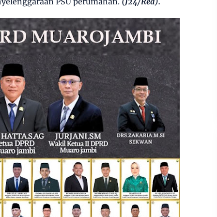
nyelenggaraan PSU perumahan.
(J24/Red).