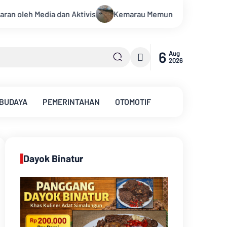
rau Memuncak, Debit Sungai Batanghari Terus Menyusut, Jambi 
6
Aug
2026
 BUDAYA
PEMERINTAHAN
OTOMOTIF
Dayok Binatur