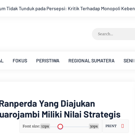
k Terhadap Monopoli Kebenaran oleh Media dan Aktivis
Kema
AL
FOKUS
PERISTIWA
REGIONAL SUMATERA
SENI
 Ranperda Yang Diajukan
rojambi Miliki Nilai Strategis
Font size:
PRINT
12px
30px