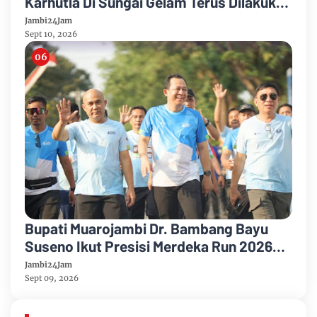
Karhutla Di Sungai Gelam Terus Dilakukan
Sinergi Diperkuat
Jambi24Jam
Sept 10, 2026
Bupati Muarojambi Dr. Bambang Bayu
Suseno Ikut Presisi Merdeka Run 2026
Ajak Warga Hidup Sehat
Jambi24Jam
Sept 09, 2026