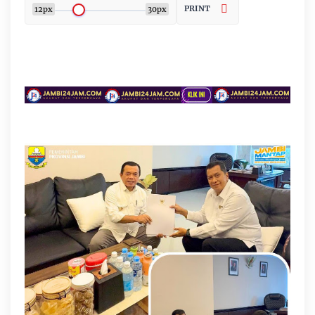
PRINT
12px
30px