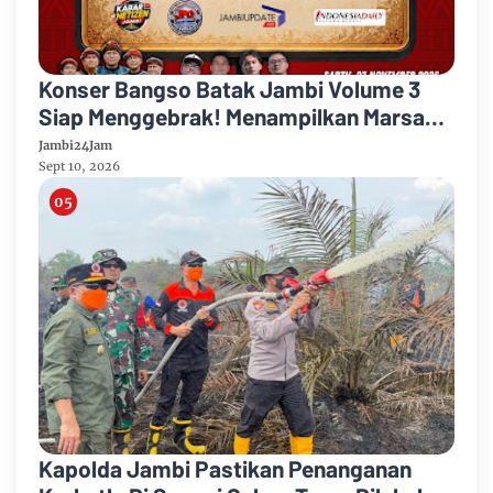
Konser Bangso Batak Jambi Volume 3
Siap Menggebrak! Menampilkan Marsada
Band dan Siantar Rap Foundation
Jambi24Jam
Sept 10, 2026
Kapolda Jambi Pastikan Penanganan