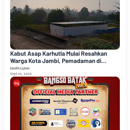
Kabut Asap Karhutla Mulai Resahkan
Warga Kota Jambi, Pemadaman di
Sungai Gelam Terus Dikebut
Jambi24Jam
Sept 10, 2026