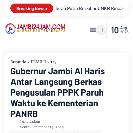
UMKM Binaan Hingga Donor Darah Semarakkan HUT RI Ke-81 Di PTP
Breaking News:
10
Aug
2026
Beranda
PEMILU 2023
Gubernur Jambi Al Haris
Antar Langsung Berkas
Pengusulan PPPK Paruh
Waktu ke Kementerian
PANRB
Jambi24Jam
Senin, September 15, 2025