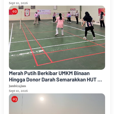
Sept 10, 2026
Merah Putih Berkibar UMKM Binaan
Hingga Donor Darah Semarakkan HUT RI
Ke-81 Di PTPN IV Regional IV
Jambi24Jam
Sept 10, 2026