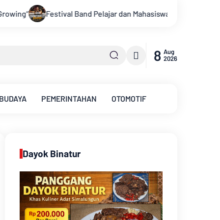
dan Mahasiswa OJK Provinsi Jambi 2026, Unjuk Kreativitas di Ta
8
Aug
2026
 BUDAYA
PEMERINTAHAN
OTOMOTIF
Dayok Binatur