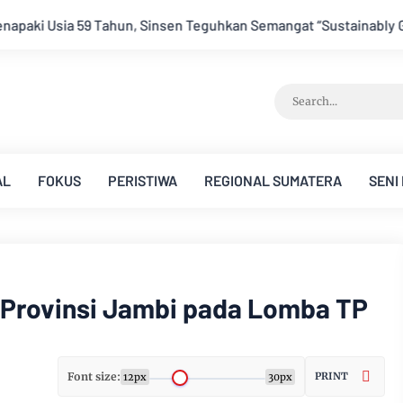
kan Semangat “Sustainably Growing”
Festival Band Pelajar 
AL
FOKUS
PERISTIWA
REGIONAL SUMATERA
SENI
n Provinsi Jambi pada Lomba TP
Font size:
PRINT
12px
30px