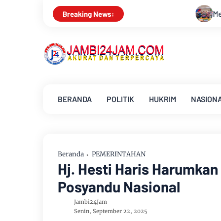
Menapaki Usia 59 Tahun, Sinsen Teguh
Breaking News:
BERANDA
POLITIK
HUKRIM
NASION
Beranda
PEMERINTAHAN
Hj. Hesti Haris Harumka
Posyandu Nasional
Jambi24Jam
Senin, September 22, 2025