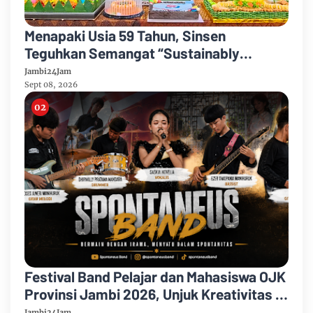
Menapaki Usia 59 Tahun, Sinsen
Teguhkan Semangat “Sustainably
Growing”
Jambi24Jam
Sept 08, 2026
Festival Band Pelajar dan Mahasiswa OJK
Provinsi Jambi 2026, Unjuk Kreativitas di
Taman Banjuran Budayo, Spontaneus
Jambi24Jam