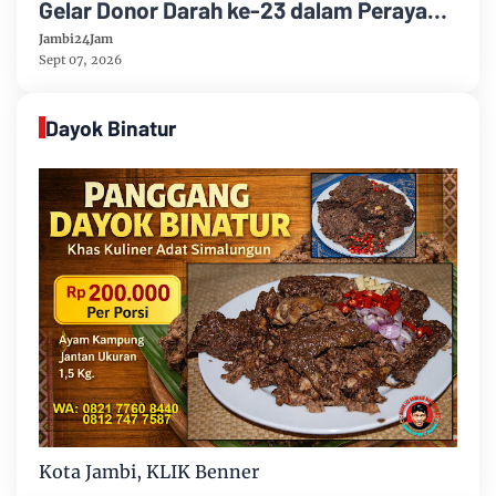
Gelar Donor Darah ke-23 dalam Perayaan
Anniversary Sinsen
Jambi24Jam
Sept 07, 2026
Dayok Binatur
Kota Jambi, KLIK Benner