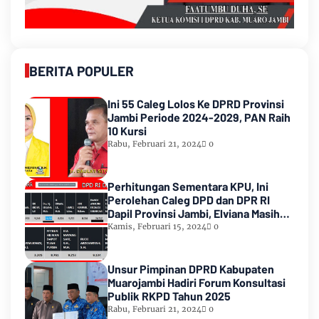
BERITA POPULER
Ini 55 Caleg Lolos Ke DPRD Provinsi
Jambi Periode 2024-2029, PAN Raih
10 Kursi
Rabu, Februari 21, 2024
0
Perhitungan Sementara KPU, Ini
Perolehan Caleg DPD dan DPR RI
Dapil Provinsi Jambi, Elviana Masih
Urutan Kedua Teratas
Kamis, Februari 15, 2024
0
Unsur Pimpinan DPRD Kabupaten
Muarojambi Hadiri Forum Konsultasi
Publik RKPD Tahun 2025
Rabu, Februari 21, 2024
0