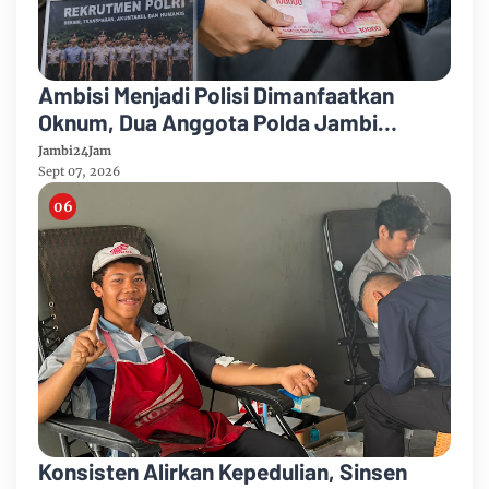
Ambisi Menjadi Polisi Dimanfaatkan
Oknum, Dua Anggota Polda Jambi
Diduga Tipu Calon Bintara dengan Janji
Jambi24Jam
Kelulusan
Sept 07, 2026
Konsisten Alirkan Kepedulian, Sinsen