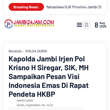
bi 2026, Unjuk Kreativitas di Taman Banjuran Budayo, Spontaneu
Breaking News:
8
Aug
2026
Beranda
POLDA JAMBI
Kapolda Jambi Irjen Pol
Krisno H Siregar, SIK, MH
Sampaikan Pesan Visi
Indonesia Emas Di Rapat
Pendeta HKBP
Jambi24Jam
Senin, September 08, 2025