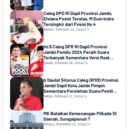
Caleg DPD RI Dapil Provinsi Jambi,
Elviana Posisi Teratas, M Sum Indra
Tersingkir dari Posisi Ke 4
Kamis, Februari 22, 2024
0
Ini 8 Caleg DPR RI Dapil Provinsi
Jambi Pemilu 2024 Peraih Suara
Terbanyak Sementara Versi Real
Count KPU RI
Jumat, Februari 16, 2024
0
Ir Daulat Sitorus Caleg DPRD Provinsi
Jambi Dapil Kota Jambi Pimpin
Sementara Perolehan Suara Pemilu
2024
Sabtu, Februari 17, 2024
0
MK Batalkan Kemenangan Pilkada 10
Daerah, Sungaipenuh ?
Selasa, Desember 17, 2024
0