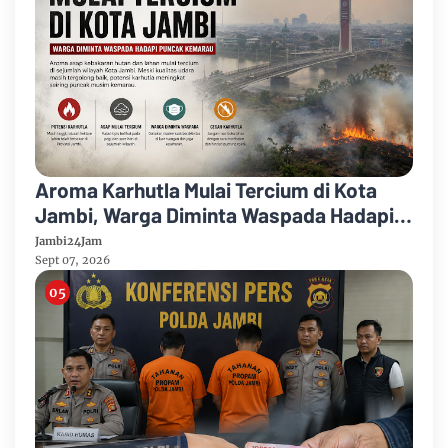
Aroma Karhutla Mulai Tercium di Kota
Jambi, Warga Diminta Waspada Hadapi
Puncak Kemarau
Jambi24Jam
Sept 07, 2026