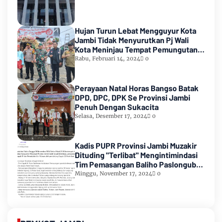
Hujan Turun Lebat Mengguyur Kota
Jambi Tidak Menyurutkan Pj Wali
Kota Meninjau Tempat Pemungutan
Suara Pemilu 2024
Rabu, Februari 14, 2024
0
Perayaan Natal Horas Bangso Batak
DPD, DPC, DPK Se Provinsi Jambi
Penuh Dengan Sukacita
Selasa, Desember 17, 2024
0
Kadis PUPR Provinsi Jambi Muzakir
Dituding "Terlibat" Mengintimindasi
Tim Pemasangan Baliho Paslongub
Romi-Sudirman
Minggu, November 17, 2024
0