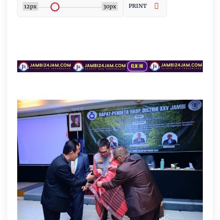
PRINT
12px
30px