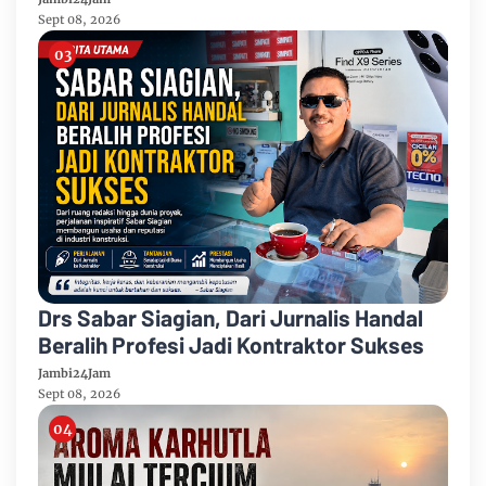
Band Raih Juara 2
Sept 08, 2026
Drs Sabar Siagian, Dari Jurnalis Handal
Beralih Profesi Jadi Kontraktor Sukses
Jambi24Jam
Sept 08, 2026