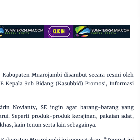
 Kabupaten Muarojambi disambut secara resmi oleh
ME Kepala Sub Bidang (Kasubbid) Promosi, Informasi
Ririn Novianty, SE ingin agar barang-barang yang
arui. Seperti produk-produk kerajinan, pakaian adat,
has, kain tenun serta lain sebagainya.
ti Kabupaten Muarojambi ini menyatakan, "Tempat ini