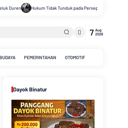
i: Kritik Terhadap Monopoli Kebenaran oleh Media dan Aktivis
7
Aug
2026
 BUDAYA
PEMERINTAHAN
OTOMOTIF
Dayok Binatur