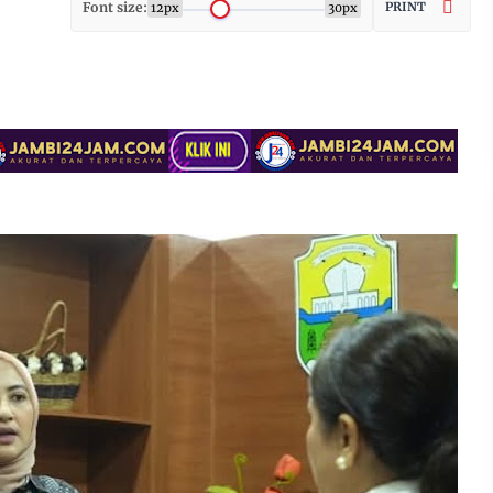
Font size:
PRINT
12px
30px