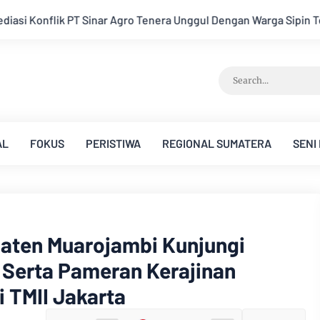
n Warga Sipin Teluk Duren
Hukum Tidak Tunduk pada Perseps
AL
FOKUS
PERISTIWA
REGIONAL SUMATERA
SENI
aten Muarojambi Kunjungi
 Serta Pameran Kerajinan
 TMII Jakarta