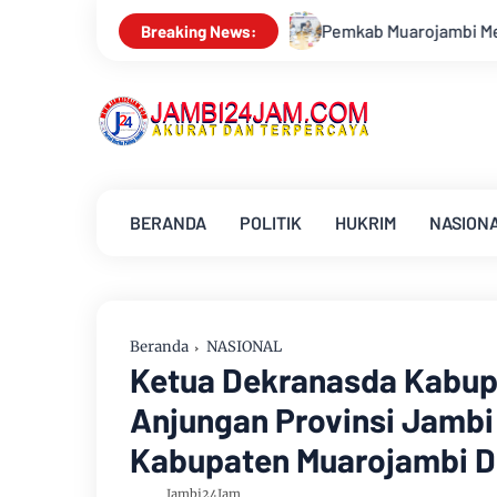
Muarojambi Mediasi Konflik PT Sinar Agro Tenera Unggul Denga
Breaking News:
BERANDA
POLITIK
HUKRIM
NASION
Beranda
NASIONAL
Ketua Dekranasda Kabup
Anjungan Provinsi Jambi
Kabupaten Muarojambi Di
Jambi24Jam