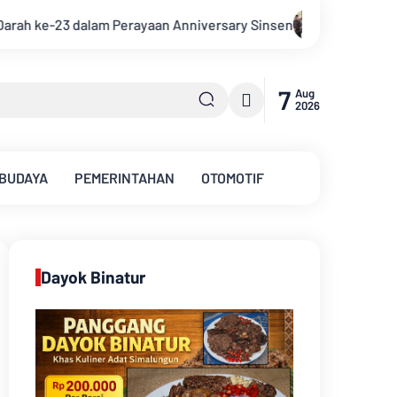
rsary Sinsen
Bupati Muarojambi Hadiri HUT Ke 17 Desa Mingk
7
Aug
2026
 BUDAYA
PEMERINTAHAN
OTOMOTIF
Dayok Binatur