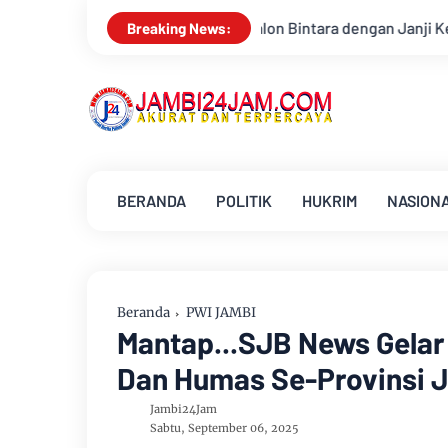
alon Bintara dengan Janji Kelulusan
Konsisten Alirkan Kep
Breaking News:
BERANDA
POLITIK
HUKRIM
NASION
Beranda
PWI JAMBI
Mantap...SJB News Gela
Dan Humas Se-Provinsi 
Jambi24Jam
Sabtu, September 06, 2025