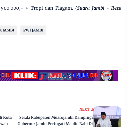
p 500.000,- + Tropi dan Piagam.
(Suara Jambi - Reza
A JAMBI
PWI JAMBI
NEXT
li Kota
Sekda Kabupaten Muarojambi Dampingi
uwah
Gubernur Jambi Peringati Maulid Nabi Di