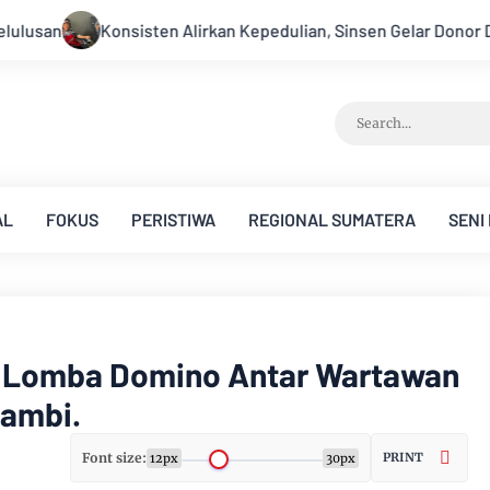
edulian, Sinsen Gelar Donor Darah ke-23 dalam Perayaan Annive
AL
FOKUS
PERISTIWA
REGIONAL SUMATERA
SENI
r Lomba Domino Antar Wartawan
Jambi.
Font size:
PRINT
12px
30px