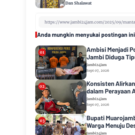
Dan Shalawat
Anda mungkin menyukai postingan ini
Ambisi Menjadi P
Jambi Diduga Tipu
Jambi24Jam
Sept 07, 2026
Konsisten Alirkan
dalam Perayaan A
Jambi24Jam
Sept 07, 2026
Bupati Muarojamb
Warga Menuju Des
Jambi24Jam