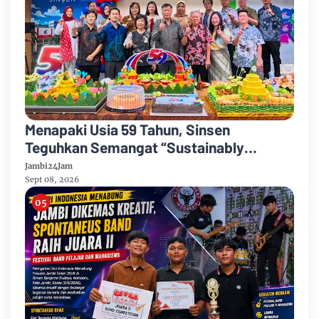
Menapaki Usia 59 Tahun, Sinsen
Teguhkan Semangat “Sustainably
Growing”
Jambi24Jam
Sept 08, 2026