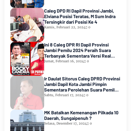
Caleg DPD RI Dapil Provinsi Jambi,
Elviana Posisi Teratas, M Sum Indra
Tersingkir dari Posisi Ke 4
Kamis, Februari 22, 2024
0
Ini 8 Caleg DPR RI Dapil Provinsi
Jambi Pemilu 2024 Peraih Suara
Terbanyak Sementara Versi Real
Count KPU RI
Jumat, Februari 16, 2024
0
Ir Daulat Sitorus Caleg DPRD Provinsi
Jambi Dapil Kota Jambi Pimpin
Sementara Perolehan Suara Pemilu
2024
Sabtu, Februari 17, 2024
0
MK Batalkan Kemenangan Pilkada 10
Daerah, Sungaipenuh ?
Selasa, Desember 17, 2024
0