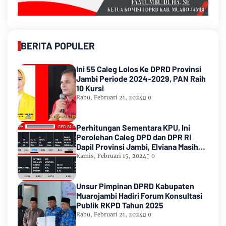
BERITA POPULER
Ini 55 Caleg Lolos Ke DPRD Provinsi
Jambi Periode 2024-2029, PAN Raih
10 Kursi
Rabu, Februari 21, 2024
0
Perhitungan Sementara KPU, Ini
Perolehan Caleg DPD dan DPR RI
Dapil Provinsi Jambi, Elviana Masih
Urutan Kedua Teratas
Kamis, Februari 15, 2024
0
Unsur Pimpinan DPRD Kabupaten
Muarojambi Hadiri Forum Konsultasi
Publik RKPD Tahun 2025
Rabu, Februari 21, 2024
0