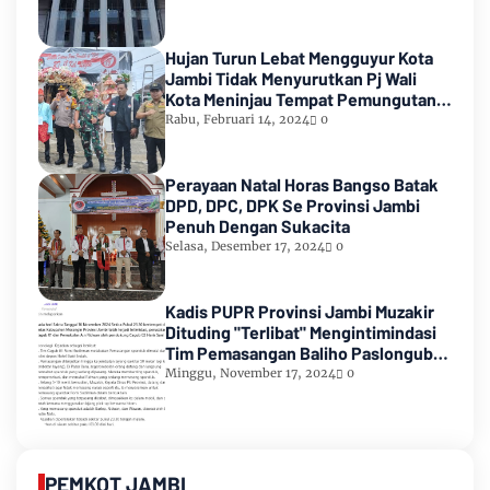
Hujan Turun Lebat Mengguyur Kota
Jambi Tidak Menyurutkan Pj Wali
Kota Meninjau Tempat Pemungutan
Suara Pemilu 2024
Rabu, Februari 14, 2024
0
Perayaan Natal Horas Bangso Batak
DPD, DPC, DPK Se Provinsi Jambi
Penuh Dengan Sukacita
Selasa, Desember 17, 2024
0
Kadis PUPR Provinsi Jambi Muzakir
Dituding "Terlibat" Mengintimindasi
Tim Pemasangan Baliho Paslongub
Romi-Sudirman
Minggu, November 17, 2024
0
PEMKOT JAMBI