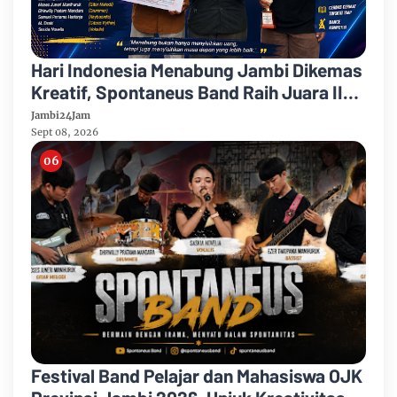
Hari Indonesia Menabung Jambi Dikemas
Kreatif, Spontaneus Band Raih Juara II
Festival Band Pelajar dan Mahasiswa
Jambi24Jam
Sept 08, 2026
Festival Band Pelajar dan Mahasiswa OJK