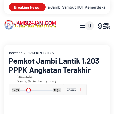
emerdekaan RI Ke 81 Gelar Berbagai Kegiatan
Keluarga Bes
Breaking News:
9
Aug
2026
Beranda
PEMERINTAHAN
Pemkot Jambi Lantik 1.203
PPPK Angkatan Terakhir
Jambi24Jam
Kamis, September 25, 2025
PRINT
12px
30px