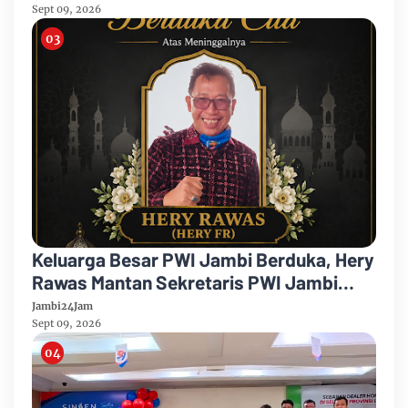
Sept 09, 2026
Keluarga Besar PWI Jambi Berduka, Hery
Rawas Mantan Sekretaris PWI Jambi
Tutup Usia
Jambi24Jam
Sept 09, 2026