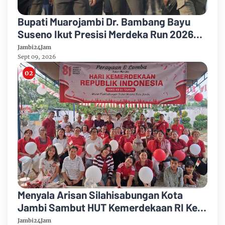
Bupati Muarojambi Dr. Bambang Bayu
Suseno Ikut Presisi Merdeka Run 2026
Ajak Warga Hidup Sehat
Jambi24Jam
Sept 09, 2026
Menyala Arisan Silahisabungan Kota
Jambi Sambut HUT Kemerdekaan RI Ke
81 Gelar Berbagai Kegiatan
Jambi24Jam