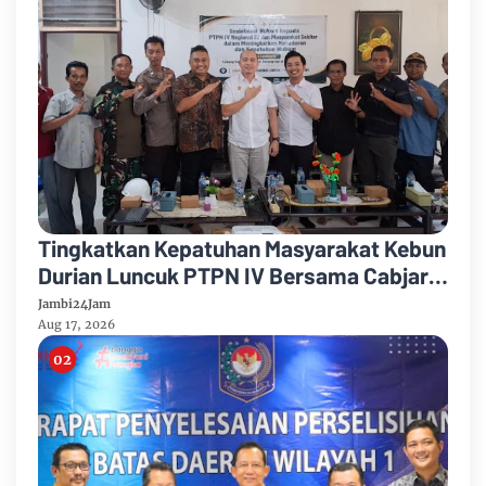
Tingkatkan Kepatuhan Masyarakat Kebun
Durian Luncuk PTPN IV Bersama Cabjari
Batanghari Gelar Sosialisasi Hukum
Jambi24Jam
Aug 17, 2026