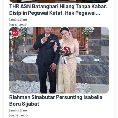
THR ASN Batanghari Hilang Tanpa Kabar:
Disiplin Pegawai Ketat, Hak Pegawai
Justru Tersendat
Jambi24Jam
Jun 11, 2026
Riahman Sinabutar Persunting Isabella
Boru Sijabat
Jambi24Jam
Jun 05, 2026