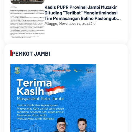
Kadis PUPR Provinsi Jambi Muzakir
Dituding "Terlibat" Mengintimindasi
Tim Pemasangan Baliho Paslongub
Romi-Sudirman
Minggu, November 17, 2024
0
PEMKOT JAMBI