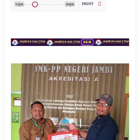
PRINT
12px
30px