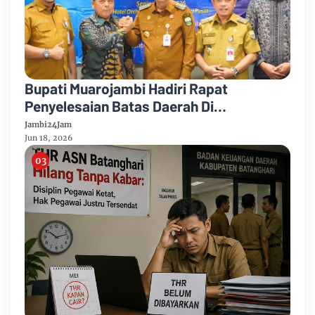
Bupati Muarojambi Hadiri Rapat
Penyelesaian Batas Daerah Di
Kemengagri Optimalkan Tata Kelola
Jambi24Jam
Wilayah
Jun 18, 2026