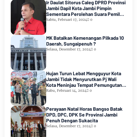
Ir Daulat Sitorus Caleg DPRD Provinsi
Jambi Dapil Kota Jambi Pimpin
Sementara Perolehan Suara Pemilu
2024
Sabtu, Februari 17, 2024
0
MK Batalkan Kemenangan Pilkada 10
Daerah, Sungaipenuh ?
Selasa, Desember 17, 2024
0
Hujan Turun Lebat Mengguyur Kota
Jambi Tidak Menyurutkan Pj Wali
Kota Meninjau Tempat Pemungutan
Suara Pemilu 2024
Rabu, Februari 14, 2024
0
Perayaan Natal Horas Bangso Batak
DPD, DPC, DPK Se Provinsi Jambi
Penuh Dengan Sukacita
Selasa, Desember 17, 2024
0