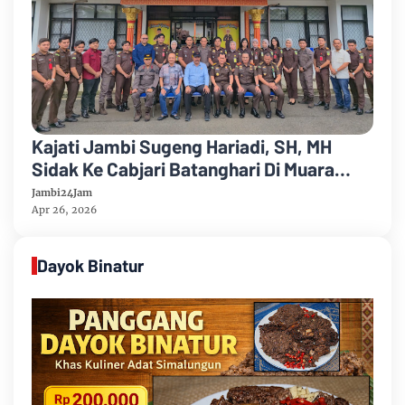
Kajati Jambi Sugeng Hariadi, SH, MH
Sidak Ke Cabjari Batanghari Di Muara
Tembesi Periksa Absensi Pegawai
Jambi24Jam
Apr 26, 2026
Dayok Binatur