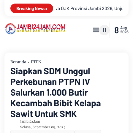
bi 2026, Unjuk Kreativitas di Taman Banjuran Budayo, Spontaneu
Breaking News:
8
Aug
2026
Beranda
PTPN
Siapkan SDM Unggul
Perkebunan PTPN IV
Salurkan 1.000 Butir
Kecambah Bibit Kelapa
Sawit Untuk SMK
Jambi24Jam
Selasa, September 09, 2025