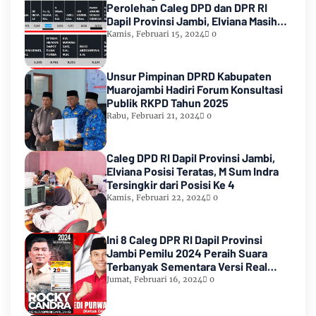
Perolehan Caleg DPD dan DPR RI
Dapil Provinsi Jambi, Elviana Masih
Urutan Kedua Teratas
Kamis, Februari 15, 2024
0
Unsur Pimpinan DPRD Kabupaten
Muarojambi Hadiri Forum Konsultasi
Publik RKPD Tahun 2025
Rabu, Februari 21, 2024
0
Caleg DPD RI Dapil Provinsi Jambi,
Elviana Posisi Teratas, M Sum Indra
Tersingkir dari Posisi Ke 4
Kamis, Februari 22, 2024
0
Ini 8 Caleg DPR RI Dapil Provinsi
Jambi Pemilu 2024 Peraih Suara
Terbanyak Sementara Versi Real
Count KPU RI
Jumat, Februari 16, 2024
0