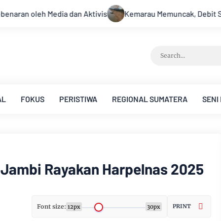
emarau Memuncak, Debit Sungai Batanghari Terus Menyusut, Jamb
AL
FOKUS
PERISTIWA
REGIONAL SUMATERA
SENI
 Jambi Rayakan Harpelnas 2025
Font size:
PRINT
12px
30px