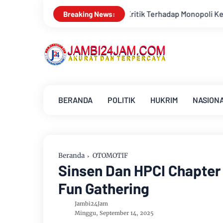
itik Terhadap Monopoli Kebenaran oleh Media dan Aktivis
K
Breaking News:
BERANDA
POLITIK
HUKRIM
NASION
Beranda
OTOMOTIF
Sinsen Dan HPCI Chapter
Fun Gathering
Jambi24Jam
Minggu, September 14, 2025