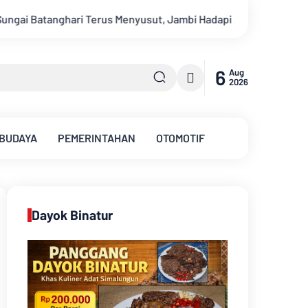
i Hadapi Ancaman Krisis Air Bersih dan Karhutla
Sungai B
6
Aug
2026
 BUDAYA
PEMERINTAHAN
OTOMOTIF
Dayok Binatur