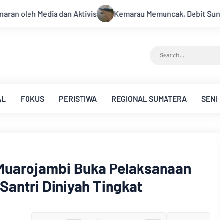
muncak, Debit Sungai Batanghari Terus Menyusut, Jambi Hadapi 
AL
FOKUS
PERISTIWA
REGIONAL SUMATERA
SENI
 Muarojambi Buka Pelaksanaan
Santri Diniyah Tingkat