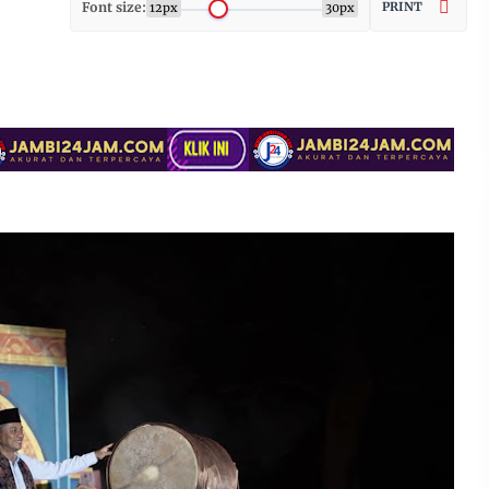
Font size:
PRINT
12px
30px