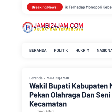
adap Monopoli Kebenaran oleh Media dan Aktivis
Kemarau Me
Breaking News:
BERANDA
POLITIK
HUKRIM
NASION
Beranda
MUAROJAMBI
Wakil Bupati Kabupaten
Pekan Olahraga Dan Seni 
Kecamatan
Jambi24Jam