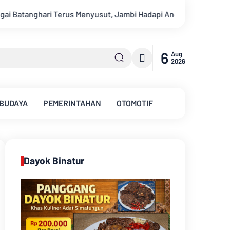
Ancaman Krisis Air Bersih dan Karhutla
Sungai Batanghari 
6
Aug
2026
 BUDAYA
PEMERINTAHAN
OTOMOTIF
Dayok Binatur