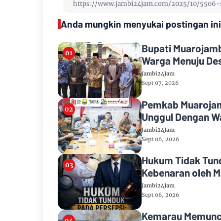
Anda mungkin menyukai postingan ini
Bupati Muarojamb
Warga Menuju Des
Jambi24Jam
Sept 07, 2026
Pemkab Muarojamb
Unggul Dengan Wa
Jambi24Jam
Sept 06, 2026
Hukum Tidak Tund
Kebenaran oleh M
Jambi24Jam
Sept 06, 2026
Kemarau Memuncak