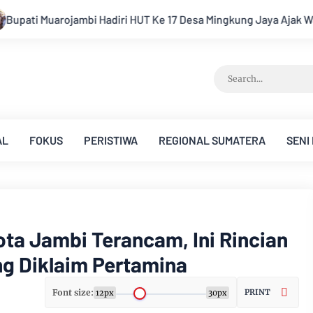
 Ke 17 Desa Mingkung Jaya Ajak Warga Menuju Desa Mandiri 2026
AL
FOKUS
PERISTIWA
REGIONAL SUMATERA
SENI
ota Jambi Terancam, Ini Rincian
ng Diklaim Pertamina
Font size:
PRINT
12px
30px