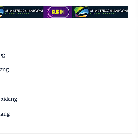
ang
dang
g
 bidang
dang