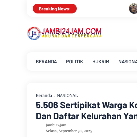
Bupati Muarojambi Hadiri HUT
Breaking News:
BERANDA
POLITIK
HUKRIM
NASION
Beranda
NASIONAL
5.506 Sertipikat Warga K
Dan Daftar Kelurahan Ya
Jambi24Jam
Selasa, September 30, 2025