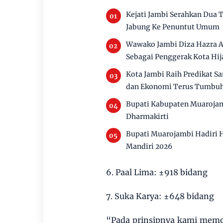
Kejati Jambi Serahkan Dua
Jabung Ke Penuntut Umum
Wawako Jambi Diza Hazra A
Sebagai Penggerak Kota Hij
Kota Jambi Raih Predikat S
dan Ekonomi Terus Tumbu
Bupati Kabupaten Muaroja
Dharmakirti
Bupati Muarojambi Hadiri 
Mandiri 2026
6. Paal Lima: ±918 bidang
7. Suka Karya: ±648 bidang
“Pada prinsipnya kami memo