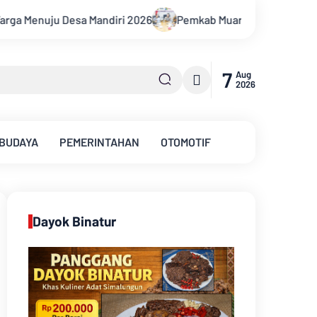
Pemkab Muarojambi Mediasi Konflik PT Sinar Agro Tenera U
7
Aug
2026
 BUDAYA
PEMERINTAHAN
OTOMOTIF
Dayok Binatur