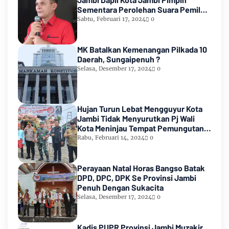
Sementara Perolehan Suara Pemilu
2024
Sabtu, Februari 17, 2024
0
MK Batalkan Kemenangan Pilkada 10
Daerah, Sungaipenuh ?
Selasa, Desember 17, 2024
0
Hujan Turun Lebat Mengguyur Kota
Jambi Tidak Menyurutkan Pj Wali
Kota Meninjau Tempat Pemungutan
Suara Pemilu 2024
Rabu, Februari 14, 2024
0
Perayaan Natal Horas Bangso Batak
DPD, DPC, DPK Se Provinsi Jambi
Penuh Dengan Sukacita
Selasa, Desember 17, 2024
0
Kadis PUPR Provinsi Jambi Muzakir