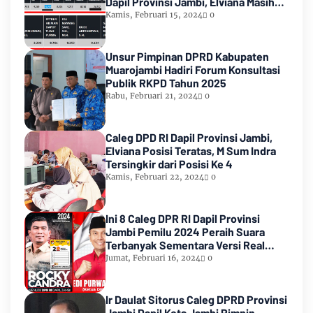
Dapil Provinsi Jambi, Elviana Masih
Urutan Kedua Teratas
Kamis, Februari 15, 2024
0
Unsur Pimpinan DPRD Kabupaten
Muarojambi Hadiri Forum Konsultasi
Publik RKPD Tahun 2025
Rabu, Februari 21, 2024
0
Caleg DPD RI Dapil Provinsi Jambi,
Elviana Posisi Teratas, M Sum Indra
Tersingkir dari Posisi Ke 4
Kamis, Februari 22, 2024
0
Ini 8 Caleg DPR RI Dapil Provinsi
Jambi Pemilu 2024 Peraih Suara
Terbanyak Sementara Versi Real
Count KPU RI
Jumat, Februari 16, 2024
0
Ir Daulat Sitorus Caleg DPRD Provinsi
Jambi Dapil Kota Jambi Pimpin