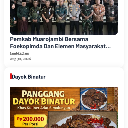
Pemkab Muarojambi Bersama
Foekopimda Dan Elemen Masyarakat
Menyatakan Sikap Dengan Tegas Tolak
Jambi24Jam
Keberadaan Geng Motor
Aug 30, 2026
Dayok Binatur