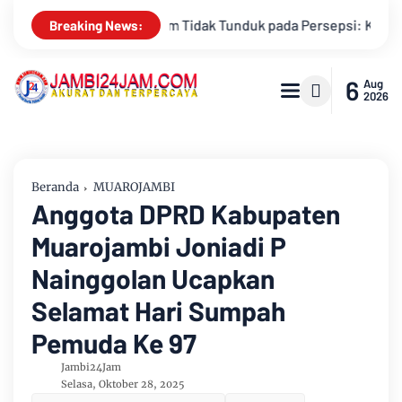
 Kritik Terhadap Monopoli Kebenaran oleh Media dan Aktivis
Breaking News:
6
Aug
2026
Beranda
MUAROJAMBI
Anggota DPRD Kabupaten
Muarojambi Joniadi P
Nainggolan Ucapkan
Selamat Hari Sumpah
Pemuda Ke 97
Jambi24Jam
Selasa, Oktober 28, 2025