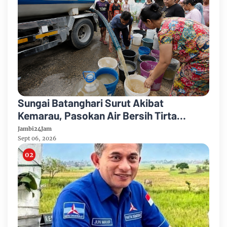
Sungai Batanghari Surut Akibat
Kemarau, Pasokan Air Bersih Tirta
Mayang Jambi Keruh
Jambi24Jam
Sept 06, 2026