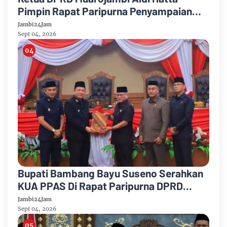
Pimpin Rapat Paripurna Penyampaian
Rancangan Perubahan KUA-PPAS Tahun
Jambi24Jam
Anggaran 2026
Sept 04, 2026
Bupati Bambang Bayu Suseno Serahkan
KUA PPAS Di Rapat Paripurna DPRD
Muarojambi
Jambi24Jam
Sept 04, 2026