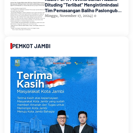
Dituding "Terlibat" Mengintimindasi
Tim Pemasangan Baliho Paslongub
Romi-Sudirman
Minggu, November 17, 2024
0
PEMKOT JAMBI