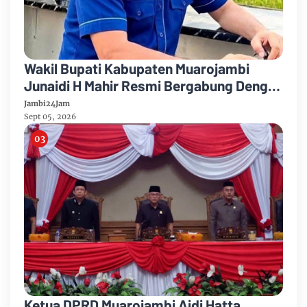
Wakil Bupati Kabupaten Muarojambi
Junaidi H Mahir Resmi Bergabung Dengan
Partai Demikrat
Jambi24Jam
Sept 05, 2026
Ketua DPRD Muarojambi Aidi Hatta