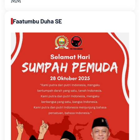
MM
Faatumbu Duha SE