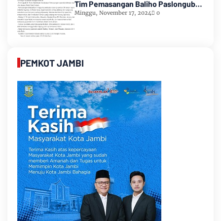
Tim Pemasangan Baliho Paslongub
Romi-Sudirman
Minggu, November 17, 2024
0
PEMKOT JAMBI