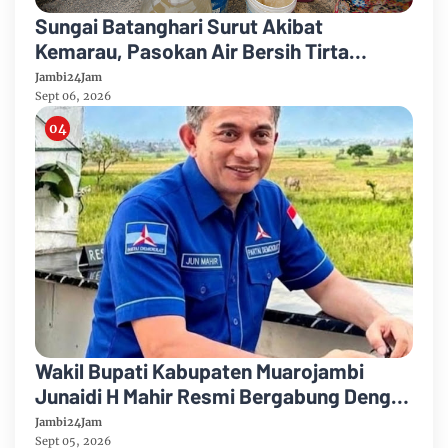
Sungai Batanghari Surut Akibat
Kemarau, Pasokan Air Bersih Tirta
Mayang Jambi Keruh
Jambi24Jam
Sept 06, 2026
Wakil Bupati Kabupaten Muarojambi
Junaidi H Mahir Resmi Bergabung Dengan
Partai Demikrat
Jambi24Jam
Sept 05, 2026