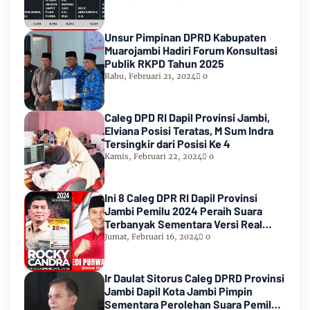
Unsur Pimpinan DPRD Kabupaten
Muarojambi Hadiri Forum Konsultasi
Publik RKPD Tahun 2025
Rabu, Februari 21, 2024
0
Caleg DPD RI Dapil Provinsi Jambi,
Elviana Posisi Teratas, M Sum Indra
Tersingkir dari Posisi Ke 4
Kamis, Februari 22, 2024
0
Ini 8 Caleg DPR RI Dapil Provinsi
Jambi Pemilu 2024 Peraih Suara
Terbanyak Sementara Versi Real
Count KPU RI
Jumat, Februari 16, 2024
0
Ir Daulat Sitorus Caleg DPRD Provinsi
Jambi Dapil Kota Jambi Pimpin
Sementara Perolehan Suara Pemilu