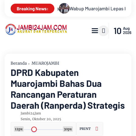
epas Kontingan Jamnas XXII 2026 Pesan Nilai Kedisiplinan Dan
Breaking News:
10
Aug
2026
Beranda
MUAROJAMBI
DPRD Kabupaten
Muarojambi Bahas Dua
Rancangan Peraturan
Daerah (Ranperda) Strategis
Jambi24Jam
Senin, Oktober 20, 2025
PRINT
12px
30px