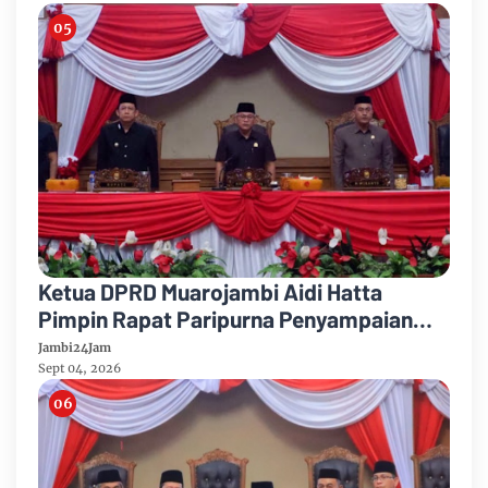
Ketua DPRD Muarojambi Aidi Hatta
Pimpin Rapat Paripurna Penyampaian
Rancangan Perubahan KUA-PPAS Tahun
Jambi24Jam
Anggaran 2026
Sept 04, 2026