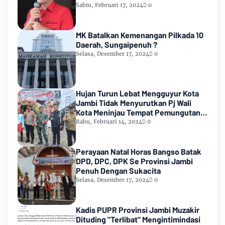
2024
Sabtu, Februari 17, 2024
0
MK Batalkan Kemenangan Pilkada 10
Daerah, Sungaipenuh ?
Selasa, Desember 17, 2024
0
Hujan Turun Lebat Mengguyur Kota
Jambi Tidak Menyurutkan Pj Wali
Kota Meninjau Tempat Pemungutan
Suara Pemilu 2024
Rabu, Februari 14, 2024
0
Perayaan Natal Horas Bangso Batak
DPD, DPC, DPK Se Provinsi Jambi
Penuh Dengan Sukacita
Selasa, Desember 17, 2024
0
Kadis PUPR Provinsi Jambi Muzakir
Dituding "Terlibat" Mengintimindasi