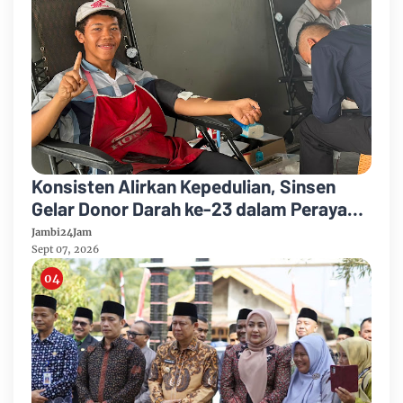
Konsisten Alirkan Kepedulian, Sinsen
Gelar Donor Darah ke-23 dalam Perayaan
Anniversary Sinsen
Jambi24Jam
Sept 07, 2026