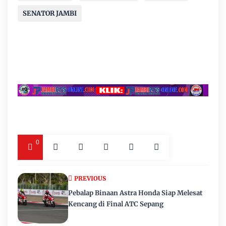
SENATOR JAMBI
0
PREVIOUS
Pebalap Binaan Astra Honda Siap Melesat
Kencang di Final ATC Sepang