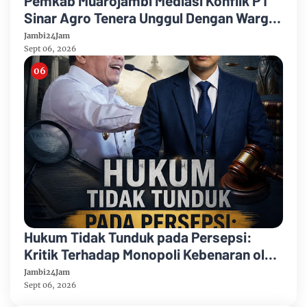
Pemkab Muarojambi Mediasi Konflik PT
Sinar Agro Tenera Unggul Dengan Warga
Sipin Teluk Duren
Jambi24Jam
Sept 06, 2026
Hukum Tidak Tunduk pada Persepsi:
Kritik Terhadap Monopoli Kebenaran oleh
Media dan Aktivis
Jambi24Jam
Sept 06, 2026