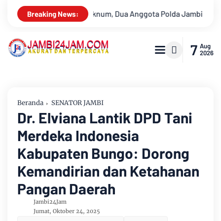
gota Polda Jambi Diduga Tipu Calon Bintara dengan Janji Kelul
Breaking News:
7
Aug
2026
Beranda
SENATOR JAMBI
Dr. Elviana Lantik DPD Tani
Merdeka Indonesia
Kabupaten Bungo: Dorong
Kemandirian dan Ketahanan
Pangan Daerah
Jambi24Jam
Jumat, Oktober 24, 2025