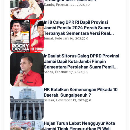
Kamis, Februari 22, 2024
0
Ini 8 Caleg DPR RI Dapil Provinsi
Jambi Pemilu 2024 Peraih Suara
Terbanyak Sementara Versi Real
Count KPU RI
Jumat, Februari 16, 2024
0
Ir Daulat Sitorus Caleg DPRD Provinsi
Jambi Dapil Kota Jambi Pimpin
Sementara Perolehan Suara Pemilu
2024
Sabtu, Februari 17, 2024
0
MK Batalkan Kemenangan Pilkada 10
Daerah, Sungaipenuh ?
Selasa, Desember 17, 2024
0
Hujan Turun Lebat Mengguyur Kota
Jambi Tidak Menyurutkan Pj Wali