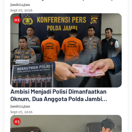
Puncak Kemarau
Jambi24Jam
Sept 07, 2026
Ambisi Menjadi Polisi Dimanfaatkan
Oknum, Dua Anggota Polda Jambi
Diduga Tipu Calon Bintara dengan Janji
Jambi24Jam
Kelulusan
Sept 07, 2026