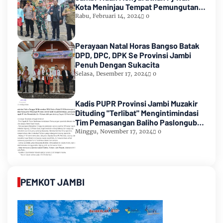
Kota Meninjau Tempat Pemungutan
Suara Pemilu 2024
Rabu, Februari 14, 2024
0
Perayaan Natal Horas Bangso Batak
DPD, DPC, DPK Se Provinsi Jambi
Penuh Dengan Sukacita
Selasa, Desember 17, 2024
0
Kadis PUPR Provinsi Jambi Muzakir
Dituding "Terlibat" Mengintimindasi
Tim Pemasangan Baliho Paslongub
Romi-Sudirman
Minggu, November 17, 2024
0
PEMKOT JAMBI