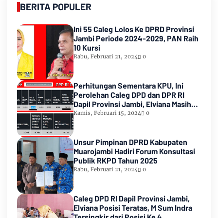
BERITA POPULER
Ini 55 Caleg Lolos Ke DPRD Provinsi
Jambi Periode 2024-2029, PAN Raih
10 Kursi
Rabu, Februari 21, 2024
0
Perhitungan Sementara KPU, Ini
Perolehan Caleg DPD dan DPR RI
Dapil Provinsi Jambi, Elviana Masih
Urutan Kedua Teratas
Kamis, Februari 15, 2024
0
Unsur Pimpinan DPRD Kabupaten
Muarojambi Hadiri Forum Konsultasi
Publik RKPD Tahun 2025
Rabu, Februari 21, 2024
0
Caleg DPD RI Dapil Provinsi Jambi,
Elviana Posisi Teratas, M Sum Indra
Tersingkir dari Posisi Ke 4