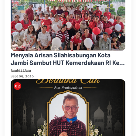
Menyala Arisan Silahisabungan Kota
Jambi Sambut HUT Kemerdekaan RI Ke
81 Gelar Berbagai Kegiatan
Jambi24Jam
Sept 09, 2026