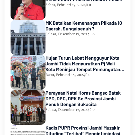
2024
Sabtu, Februari 17, 2024
0
MK Batalkan Kemenangan Pilkada 10
Daerah, Sungaipenuh ?
Selasa, Desember 17, 2024
0
Hujan Turun Lebat Mengguyur Kota
Jambi Tidak Menyurutkan Pj Wali
Kota Meninjau Tempat Pemungutan
Suara Pemilu 2024
Rabu, Februari 14, 2024
0
Perayaan Natal Horas Bangso Batak
DPD, DPC, DPK Se Provinsi Jambi
Penuh Dengan Sukacita
Selasa, Desember 17, 2024
0
Kadis PUPR Provinsi Jambi Muzakir
Dituding "Terlibat" Mengintimindasi