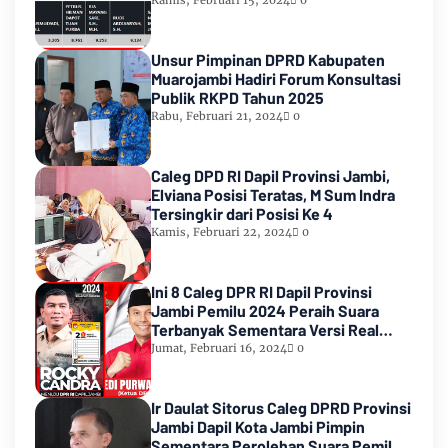
Urutan Kedua Teratas
Kamis, Februari 15, 2024
0
Unsur Pimpinan DPRD Kabupaten
Muarojambi Hadiri Forum Konsultasi
Publik RKPD Tahun 2025
Rabu, Februari 21, 2024
0
Caleg DPD RI Dapil Provinsi Jambi,
Elviana Posisi Teratas, M Sum Indra
Tersingkir dari Posisi Ke 4
Kamis, Februari 22, 2024
0
Ini 8 Caleg DPR RI Dapil Provinsi
Jambi Pemilu 2024 Peraih Suara
Terbanyak Sementara Versi Real
Count KPU RI
Jumat, Februari 16, 2024
0
Ir Daulat Sitorus Caleg DPRD Provinsi
Jambi Dapil Kota Jambi Pimpin
Sementara Perolehan Suara Pemilu