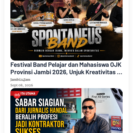
Festival Band Pelajar dan Mahasiswa OJK
Provinsi Jambi 2026, Unjuk Kreativitas di
Taman Banjuran Budayo, Spontaneus
Jambi24Jam
Band Raih Juara 2
Sept 08, 2026