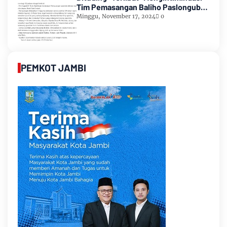
Tim Pemasangan Baliho Paslongub
Romi-Sudirman
Minggu, November 17, 2024
0
PEMKOT JAMBI