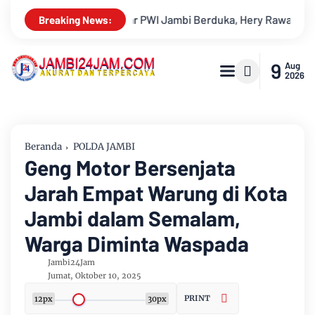
ka, Hery Rawas Mantan Sekretaris PWI Jambi Tutup Usia
Me
Breaking News:
9
Aug
2026
Beranda
POLDA JAMBI
Geng Motor Bersenjata
Jarah Empat Warung di Kota
Jambi dalam Semalam,
Warga Diminta Waspada
Jambi24Jam
Jumat, Oktober 10, 2025
PRINT
12px
30px