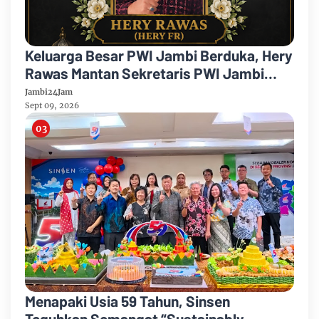
Keluarga Besar PWI Jambi Berduka, Hery
Rawas Mantan Sekretaris PWI Jambi
Tutup Usia
Jambi24Jam
Sept 09, 2026
Menapaki Usia 59 Tahun, Sinsen
Teguhkan Semangat “Sustainably