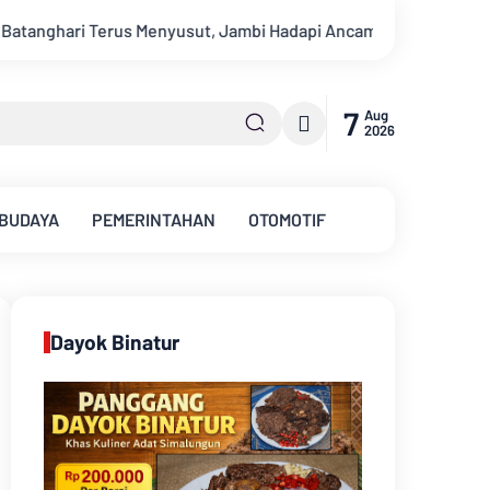
Hadapi Ancaman Krisis Air Bersih dan Karhutla
Sungai Bata
7
Aug
2026
 BUDAYA
PEMERINTAHAN
OTOMOTIF
Dayok Binatur