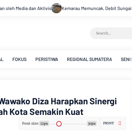
arau Memuncak, Debit Sungai Batanghari Terus Menyusut, Jambi 
AL
FOKUS
PERISTIWA
REGIONAL SUMATERA
SENI
 Wawako Diza Harapkan Sinergi
ah Kota Semakin Kuat
Font size:
PRINT
12px
30px