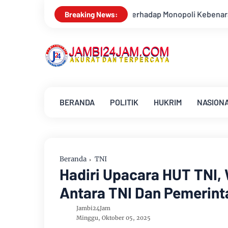
ik Terhadap Monopoli Kebenaran oleh Media dan Aktivis
Kem
Breaking News:
BERANDA
POLITIK
HUKRIM
NASION
Beranda
TNI
Hadiri Upacara HUT TNI,
Antara TNI Dan Pemerint
Jambi24Jam
Minggu, Oktober 05, 2025