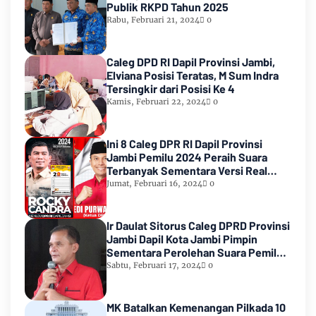
Publik RKPD Tahun 2025
Rabu, Februari 21, 2024
0
Caleg DPD RI Dapil Provinsi Jambi,
Elviana Posisi Teratas, M Sum Indra
Tersingkir dari Posisi Ke 4
Kamis, Februari 22, 2024
0
Ini 8 Caleg DPR RI Dapil Provinsi
Jambi Pemilu 2024 Peraih Suara
Terbanyak Sementara Versi Real
Count KPU RI
Jumat, Februari 16, 2024
0
Ir Daulat Sitorus Caleg DPRD Provinsi
Jambi Dapil Kota Jambi Pimpin
Sementara Perolehan Suara Pemilu
2024
Sabtu, Februari 17, 2024
0
MK Batalkan Kemenangan Pilkada 10