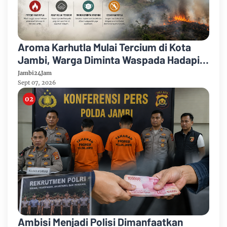
Aroma Karhutla Mulai Tercium di Kota
Jambi, Warga Diminta Waspada Hadapi
Puncak Kemarau
Jambi24Jam
Sept 07, 2026
Ambisi Menjadi Polisi Dimanfaatkan