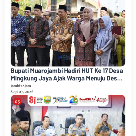
Bupati Muarojambi Hadiri HUT Ke 17 Desa
Mingkung Jaya Ajak Warga Menuju Desa
Mandiri 2026
Jambi24Jam
Sept 07, 2026