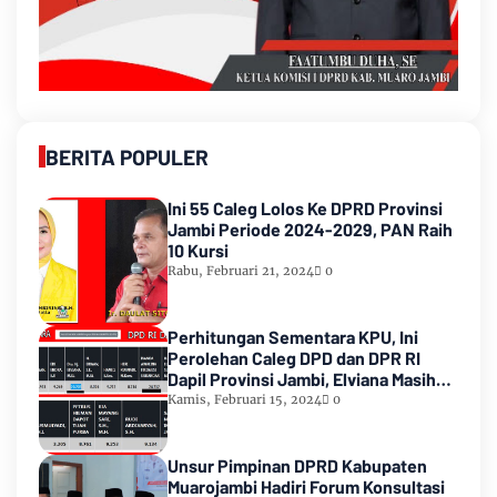
BERITA POPULER
Ini 55 Caleg Lolos Ke DPRD Provinsi
Jambi Periode 2024-2029, PAN Raih
10 Kursi
Rabu, Februari 21, 2024
0
Perhitungan Sementara KPU, Ini
Perolehan Caleg DPD dan DPR RI
Dapil Provinsi Jambi, Elviana Masih
Urutan Kedua Teratas
Kamis, Februari 15, 2024
0
Unsur Pimpinan DPRD Kabupaten
Muarojambi Hadiri Forum Konsultasi