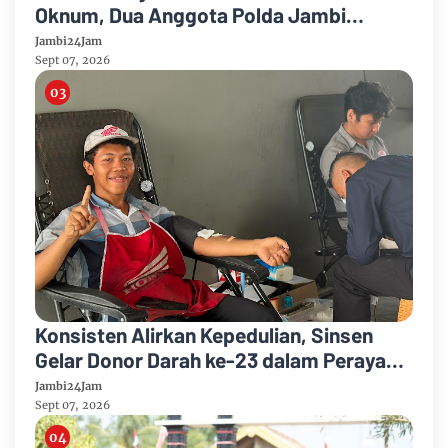
Oknum, Dua Anggota Polda Jambi
Diduga Tipu Calon Bintara dengan Janji
Jambi24Jam
Kelulusan
Sept 07, 2026
Konsisten Alirkan Kepedulian, Sinsen
Gelar Donor Darah ke-23 dalam Perayaan
Anniversary Sinsen
Jambi24Jam
Sept 07, 2026