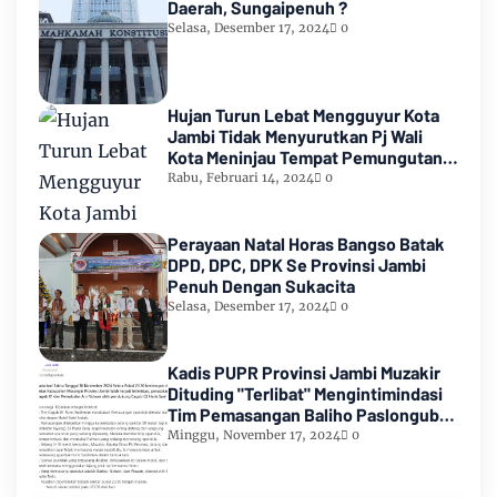
Daerah, Sungaipenuh ?
Selasa, Desember 17, 2024
0
Hujan Turun Lebat Mengguyur Kota
Jambi Tidak Menyurutkan Pj Wali
Kota Meninjau Tempat Pemungutan
Suara Pemilu 2024
Rabu, Februari 14, 2024
0
Perayaan Natal Horas Bangso Batak
DPD, DPC, DPK Se Provinsi Jambi
Penuh Dengan Sukacita
Selasa, Desember 17, 2024
0
Kadis PUPR Provinsi Jambi Muzakir
Dituding "Terlibat" Mengintimindasi
Tim Pemasangan Baliho Paslongub
Romi-Sudirman
Minggu, November 17, 2024
0