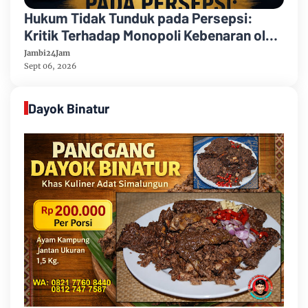
Hukum Tidak Tunduk pada Persepsi:
Kritik Terhadap Monopoli Kebenaran oleh
Media dan Aktivis
Jambi24Jam
Sept 06, 2026
Dayok Binatur