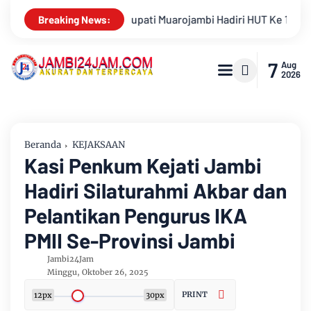
iri HUT Ke 17 Desa Mingkung Jaya Ajak Warga Menuju Desa Mandi
Breaking News:
7
Aug
2026
Beranda
KEJAKSAAN
Kasi Penkum Kejati Jambi
Hadiri Silaturahmi Akbar dan
Pelantikan Pengurus IKA
PMII Se-Provinsi Jambi
Jambi24Jam
Minggu, Oktober 26, 2025
PRINT
12px
30px