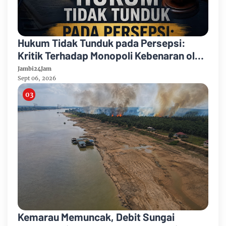
Hukum Tidak Tunduk pada Persepsi:
Kritik Terhadap Monopoli Kebenaran oleh
Media dan Aktivis
Jambi24Jam
Sept 06, 2026
Kemarau Memuncak, Debit Sungai