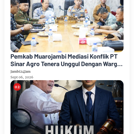
Pemkab Muarojambi Mediasi Konflik PT
Sinar Agro Tenera Unggul Dengan Warga
Sipin Teluk Duren
Jambi24Jam
Sept 06, 2026