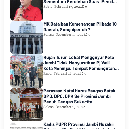
Sementara Perolehan Suara Pemilu
2024
Sabtu, Februari 17, 2024
0
MK Batalkan Kemenangan Pilkada 10
Daerah, Sungaipenuh ?
Selasa, Desember 17, 2024
0
Hujan Turun Lebat Mengguyur Kota
Jambi Tidak Menyurutkan Pj Wali
Kota Meninjau Tempat Pemungutan
Suara Pemilu 2024
Rabu, Februari 14, 2024
0
Perayaan Natal Horas Bangso Batak
DPD, DPC, DPK Se Provinsi Jambi
Penuh Dengan Sukacita
Selasa, Desember 17, 2024
0
Kadis PUPR Provinsi Jambi Muzakir