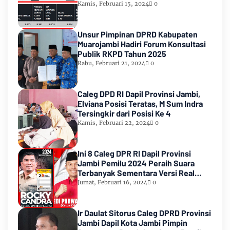
Urutan Kedua Teratas
Kamis, Februari 15, 2024
0
Unsur Pimpinan DPRD Kabupaten
Muarojambi Hadiri Forum Konsultasi
Publik RKPD Tahun 2025
Rabu, Februari 21, 2024
0
Caleg DPD RI Dapil Provinsi Jambi,
Elviana Posisi Teratas, M Sum Indra
Tersingkir dari Posisi Ke 4
Kamis, Februari 22, 2024
0
Ini 8 Caleg DPR RI Dapil Provinsi
Jambi Pemilu 2024 Peraih Suara
Terbanyak Sementara Versi Real
Count KPU RI
Jumat, Februari 16, 2024
0
Ir Daulat Sitorus Caleg DPRD Provinsi
Jambi Dapil Kota Jambi Pimpin