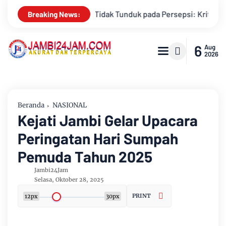
sepsi: Kritik Terhadap Monopoli Kebenaran oleh Media dan Akti
Breaking News:
6
Aug
2026
Beranda
NASIONAL
Kejati Jambi Gelar Upacara
Peringatan Hari Sumpah
Pemuda Tahun 2025
Jambi24Jam
Selasa, Oktober 28, 2025
PRINT
12px
30px