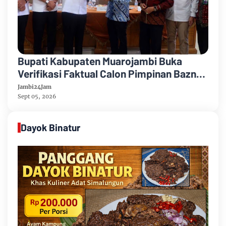
Bupati Kabupaten Muarojambi Buka
Verifikasi Faktual Calon Pimpinan Baznas
Tahun 2026-2031
Jambi24Jam
Sept 05, 2026
Dayok Binatur