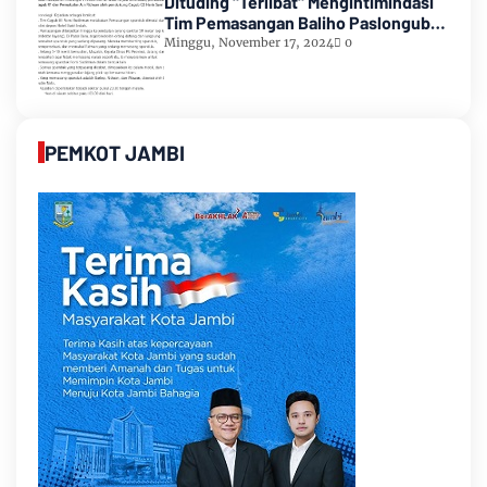
Dituding "Terlibat" Mengintimindasi
Tim Pemasangan Baliho Paslongub
Romi-Sudirman
Minggu, November 17, 2024
0
PEMKOT JAMBI