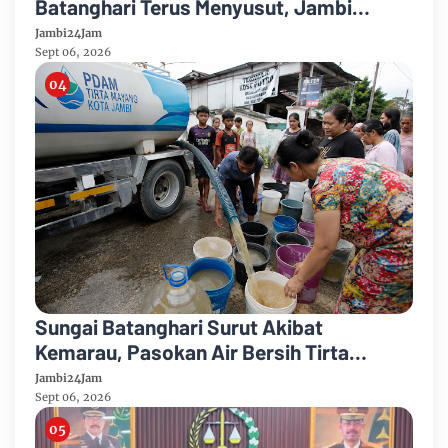
Batanghari Terus Menyusut, Jambi
Hadapi Ancaman Krisis Air Bersih dan
Jambi24Jam
Karhutla
Sept 06, 2026
Sungai Batanghari Surut Akibat
Kemarau, Pasokan Air Bersih Tirta
Mayang Jambi Keruh
Jambi24Jam
Sept 06, 2026