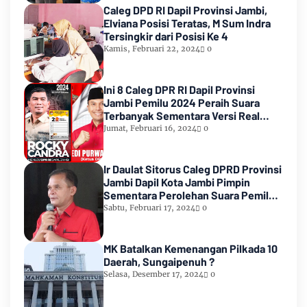
Caleg DPD RI Dapil Provinsi Jambi,
Elviana Posisi Teratas, M Sum Indra
Tersingkir dari Posisi Ke 4
Kamis, Februari 22, 2024
0
Ini 8 Caleg DPR RI Dapil Provinsi
Jambi Pemilu 2024 Peraih Suara
Terbanyak Sementara Versi Real
Count KPU RI
Jumat, Februari 16, 2024
0
Ir Daulat Sitorus Caleg DPRD Provinsi
Jambi Dapil Kota Jambi Pimpin
Sementara Perolehan Suara Pemilu
2024
Sabtu, Februari 17, 2024
0
MK Batalkan Kemenangan Pilkada 10
Daerah, Sungaipenuh ?
Selasa, Desember 17, 2024
0