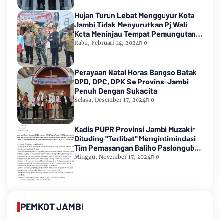
Hujan Turun Lebat Mengguyur Kota
Jambi Tidak Menyurutkan Pj Wali
Kota Meninjau Tempat Pemungutan
Suara Pemilu 2024
Rabu, Februari 14, 2024
0
Perayaan Natal Horas Bangso Batak
DPD, DPC, DPK Se Provinsi Jambi
Penuh Dengan Sukacita
Selasa, Desember 17, 2024
0
Kadis PUPR Provinsi Jambi Muzakir
Dituding "Terlibat" Mengintimindasi
Tim Pemasangan Baliho Paslongub
Romi-Sudirman
Minggu, November 17, 2024
0
PEMKOT JAMBI