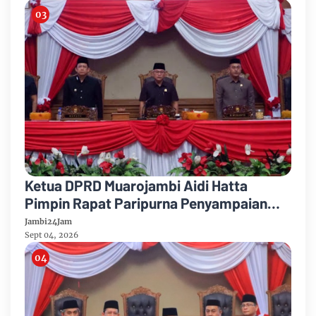
Ketua DPRD Muarojambi Aidi Hatta
Pimpin Rapat Paripurna Penyampaian
Rancangan Perubahan KUA-PPAS Tahun
Jambi24Jam
Anggaran 2026
Sept 04, 2026