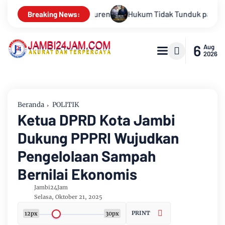
unduk pada Persepsi: Kritik Terhadap Monopoli Kebenaran oleh 
Breaking News:
6
Aug
2026
Beranda
POLITIK
Ketua DPRD Kota Jambi
Dukung PPPRI Wujudkan
Pengelolaan Sampah
Bernilai Ekonomis
Jambi24Jam
Selasa, Oktober 21, 2025
PRINT
12px
30px