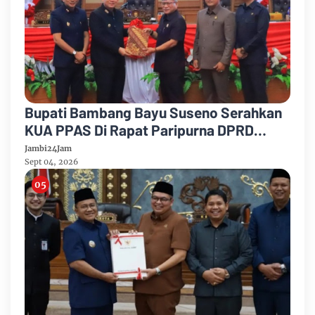
Bupati Bambang Bayu Suseno Serahkan
KUA PPAS Di Rapat Paripurna DPRD
Muarojambi
Jambi24Jam
Sept 04, 2026