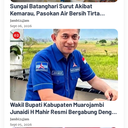
Sungai Batanghari Surut Akibat
Kemarau, Pasokan Air Bersih Tirta
Mayang Jambi Keruh
Jambi24Jam
Sept 06, 2026
Wakil Bupati Kabupaten Muarojambi
Junaidi H Mahir Resmi Bergabung Dengan
Partai Demikrat
Jambi24Jam
Sept 05, 2026