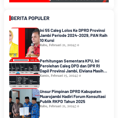
BERITA POPULER
Ini 55 Caleg Lolos Ke DPRD Provinsi
Jambi Periode 2024-2029, PAN Raih
10 Kursi
Rabu, Februari 21, 2024
0
Perhitungan Sementara KPU, Ini
Perolehan Caleg DPD dan DPR RI
Dapil Provinsi Jambi, Elviana Masih
Urutan Kedua Teratas
Kamis, Februari 15, 2024
0
Unsur Pimpinan DPRD Kabupaten
Muarojambi Hadiri Forum Konsultasi
Publik RKPD Tahun 2025
Rabu, Februari 21, 2024
0