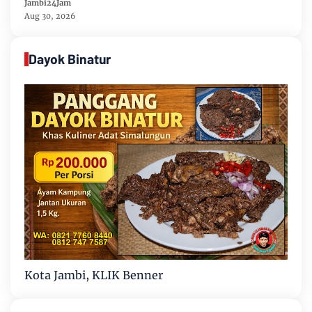
Menyatakan Sikap Dengan Tegas Tolak
Jambi24Jam
Keberadaan Geng Motor
Aug 30, 2026
Dayok Binatur
Kota Jambi, KLIK Benner